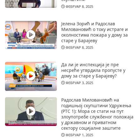
ФЕБРУАР 8, 2025
Јелена Зорић и Радослав
Миловановић о току истраге и
околностима пожара у дому за
старе у Барајеву
ФЕБРУАР 8, 2025
Да ли је инспекција је пре
несреће утврдила пропусте у
дому за старе у Барајеву?
ФЕБРУАР 3, 2025
Радослав Миловановић на
годишњој скупштини Удружења
(РТС 1): Мора се стати на пут
злоупотребе службеног положаја
у државном и приватном
сектору социјалне заштите
ФЕБРУАР 1, 2025