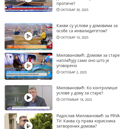
протиче?
ОКТОБАР 30, 2025
Какви су услови у домовима за
особе са инвалидитетом?
ОКТОБАР 16, 2025
Миловановић: Домови за старе
наплаћују само оно што је
уговорено
ОКТОБАР 2, 2025
Миловановић: Ко контролише
услове у дому за старе?
СЕПТЕМБАР 18, 2025
Радослав Миловановић за PRVA
TV: Каква су права корисника
затворених домова?