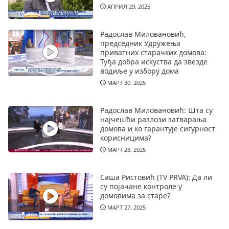
АПРИЛ 29, 2025
Радослав Миловановић,
председник Удружења
приватних старачких домова:
Туђа добра искуства да звезде
водиље у избору дома
МАРТ 30, 2025
Радослав Миловановић: Шта су
најчешћи разлози затварања
домова и ко гарантује сигурност
корисницима?
МАРТ 28, 2025
Саша Ристовић (TV PRVA): Да ли
су појачане контроле у
домовима за старе?
МАРТ 27, 2025