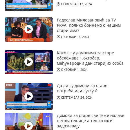
НОВЕМБАР 12, 2024
Радослав Миловановић за TV
PRVA: Колико бринемо о нашим
старијима?
ОКТОБАР 14, 2024
Како се у домовима за старе
обележава 1.октобар,
међународни дан старијих особа
ОКТОБАР 1, 2024
Да ли су домови за старе
потреба или луксуз?
СЕПТЕМБАР 24, 2024
Домови за старе све теже налазе
неговатељице а тешко их и
задржавају