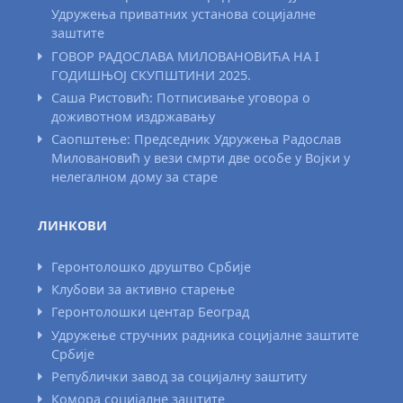
Удружења приватних установа социјалне
заштите
ГОВОР РАДОСЛАВА МИЛОВАНОВИЋА НА I
ГОДИШЊОЈ СКУПШТИНИ 2025.
Саша Ристовић: Потписивање уговора о
доживотном издржавању
Саопштење: Председник Удружења Радослав
Миловановић у вези смрти две особе у Војки у
нелегалном дому за старе
ЛИНКОВИ
Геронтолошко друштво Србије
Клубови за активно старење
Геронтолошки центар Београд
Удружење стручних радника социјалне заштите
Србије
Републички завод за социјалну заштиту
Комора социјалне заштите