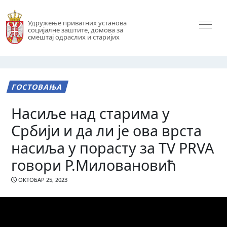
Удружење приватних установа
социјалне заштите, домова за
смештај одраслих и старијих
ГОСТОВАЊА
Насиље над старима у
Србији и да ли је ова врста
насиља у порасту за TV PRVA
говори Р.Миловановић
ОКТОБАР 25, 2023