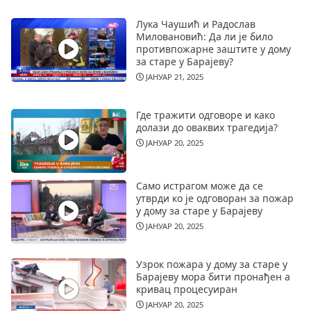
Лука Чаушић и Радослав
Миловановић: Да ли је било
противпожарне заштите у дому
за старе у Барајеву?
ЈАНУАР 21, 2025
Где тражити одговоре и како
долази до оваквих трагедија?
ЈАНУАР 20, 2025
Само истрагом може да се
утврди ко је одговоран за пожар
у дому за старе у Барајеву
ЈАНУАР 20, 2025
Узрок пожара у дому за старе у
Барајеву мора бити пронађен а
кривац процесуиран
ЈАНУАР 20, 2025