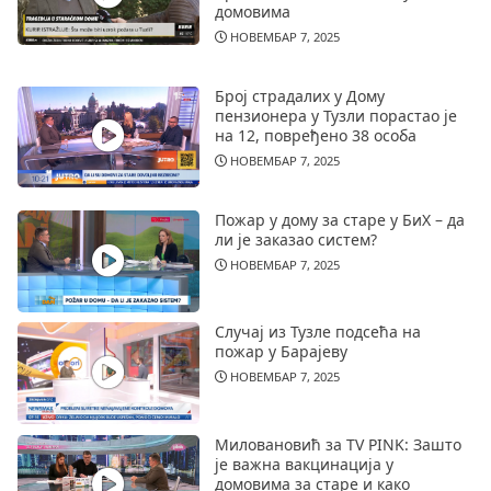
домовима
НОВЕМБАР 7, 2025
Број страдалих у Дому
пензионера у Тузли порастао је
на 12, повређено 38 особа
НОВЕМБАР 7, 2025
Пожар у дому за старе у БиХ – да
ли је заказао систем?
НОВЕМБАР 7, 2025
Случај из Тузле подсећа на
пожар у Барајеву
НОВЕМБАР 7, 2025
Миловановић за TV PINK: Зашто
је важна вакцинација у
домовима за старе и како