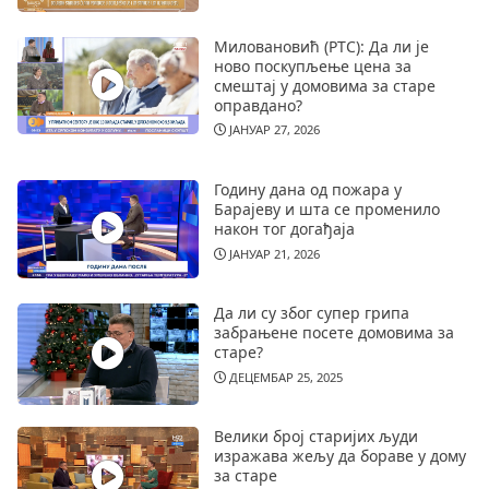
Миловановић (РТС): Да ли је
ново поскупљење цена за
смештај у домовима за старе
оправдано?
ЈАНУАР 27, 2026
Годину дана од пожара у
Барајеву и шта се променило
након тог догађаја
ЈАНУАР 21, 2026
Да ли су због супер грипа
забрањене посете домовима за
старе?
ДЕЦЕМБАР 25, 2025
Велики број старијих људи
изражава жељу да бораве у дому
за старе