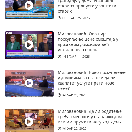
трагедију у дому “Ивановић”
открива пропусте у заштити
старих
ФЕБРУАР 25, 2026
Миловановић: Ово није
поскупљење цене смештаја у
државним домовима већ
усаглашавање цена
ФЕБРУАР 11, 2026
Миловановић: Ново поскупљење
у домовима за старе и да ли
квалитет услуге прати нове
цене?
ЈАНУАР 28, 2026
Миловановић: Да ли родитеље
треба сместити у старачки дом
или им пружити негу код куће?
ЈАНУАР 27, 2026