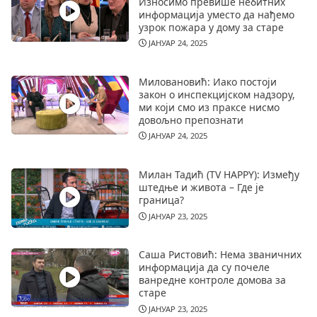
Износимо превише небитних
информација уместо да нађемо
узрок пожара у дому за старе
ЈАНУАР 24, 2025
Миловановић: Иако постоји
закон о инспекцијском надзору,
ми који смо из праксе нисмо
довољно препознати
ЈАНУАР 24, 2025
Милан Тадић (TV HAPPY): Између
штедње и живота – Где је
граница?
ЈАНУАР 23, 2025
Саша Ристовић: Нема званичних
информација да су почеле
ванредне контроле домова за
старе
ЈАНУАР 23, 2025