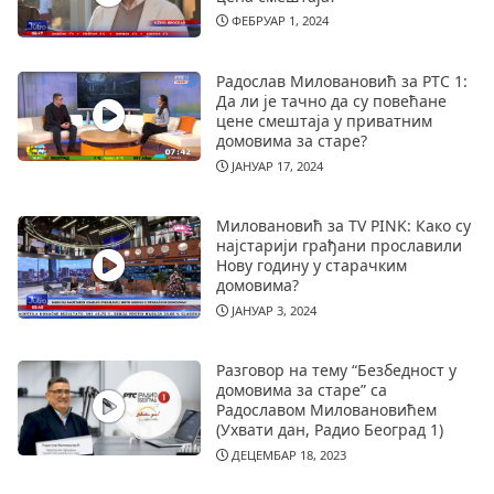
ФЕБРУАР 1, 2024
Радослав Миловановић за РТС 1:
Да ли је тачно да су повећане
цене смештаја у приватним
домовима за старе?
ЈАНУАР 17, 2024
Миловановић за TV PINK: Како су
најстарији грађани прославили
Нову годину у старачким
домовима?
ЈАНУАР 3, 2024
Разговор на тему “Безбедност у
домовима за старе” са
Радославом Миловановићем
(Ухвати дан, Радио Београд 1)
ДЕЦЕМБАР 18, 2023