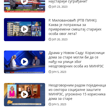
најстарији суграђани?
ЈУЛ 23, 2023
Р. Миловановић (РТВ ПИНК):
Каква је потражња за
привремени смештај старијих
особа овог лета?
ЈУЛ 20, 2023
Драма у Новом Саду: Корисници
дома за старе могли би да се
нађу на улици због
неодговорних особа из МИНРЗС
ЈУН 5, 2023
Неодговорним радом појединаца
из сектора социјалне заштите
МИНРЗС, угрожено 15 корисника
дома за старе
ЈУН 5, 2023