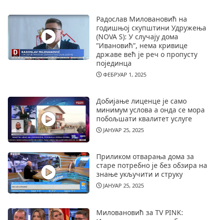
Радослав Миловановић на
годишњој скупштини Удружења
(NOVA S): У случају дома
”Ивановић”, нема кривице
државе већ је реч о пропусту
појединца
ФЕБРУАР 1, 2025
Добијање лиценце је само
минимум услова а онда се мора
побољшати квалитет услуге
ЈАНУАР 25, 2025
Приликом отварања дома за
старе потребно је без обзира на
знање укључити и струку
ЈАНУАР 25, 2025
Миловановић за TV PINK: