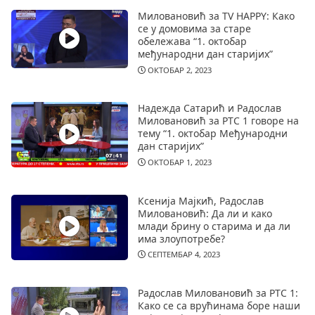
Миловановић за TV HAPPY: Како
се у домовима за старе
обележава “1. октобар
међународни дан старијих”
ОКТОБАР 2, 2023
Надежда Сатарић и Радослав
Миловановић за РТС 1 говоре на
тему “1. октобар Међународни
дан старијих”
ОКТОБАР 1, 2023
Ксенија Мајкић, Радослав
Миловановић: Да ли и како
млади брину о старима и да ли
има злоупотребе?
СЕПТЕМБАР 4, 2023
Радослав Миловановић за РТС 1:
Како се са врућинама боре наши