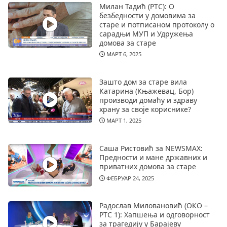
Милан Тадић (РТС): О
безбедности у домовима за
старе и потписаном протоколу о
сарадњи МУП и Удружења
домова за старе
МАРТ 6, 2025
Зашто дом за старе вила
Катарина (Књажевац, Бор)
производи домаћу и здраву
храну за своје кориснике?
МАРТ 1, 2025
Саша Ристовић за NEWSMAX:
Предности и мане државних и
приватних домова за старе
ФЕБРУАР 24, 2025
Радослав Миловановић (ОКО –
РТС 1): Хапшења и одговорност
за трагедију у Барајеву