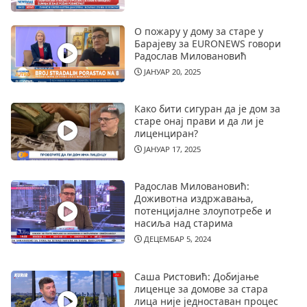
О пожару у дому за старе у
Барајеву за EURONEWS говори
Радослав Миловановић
ЈАНУАР 20, 2025
Како бити сигуран да је дом за
старе онај прави и да ли је
лиценциран?
ЈАНУАР 17, 2025
Радослав Миловановић:
Доживотна издржавања,
потенцијалне злоупотребе и
насиља над старима
ДЕЦЕМБАР 5, 2024
Саша Ристовић: Добијање
лиценце за домове за стара
лица није једноставан процес