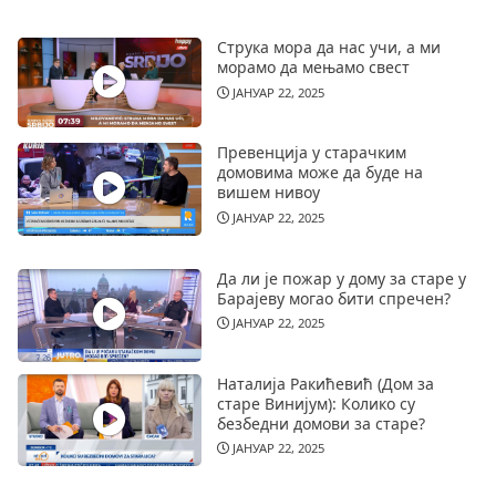
Струка мора да нас учи, а ми
морамо да мењамо свест
ЈАНУАР 22, 2025
Превенција у старачким
домовима може да буде на
вишем нивоу
ЈАНУАР 22, 2025
Да ли је пожар у дому за старе у
Барајеву могао бити спречен?
ЈАНУАР 22, 2025
Наталија Ракићевић (Дом за
старе Винијум): Колико су
безбедни домови за старе?
ЈАНУАР 22, 2025