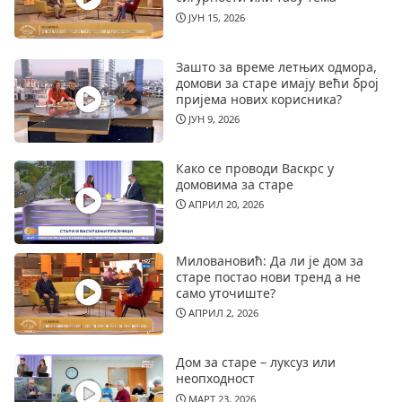
ЈУН 15, 2026
Зашто за време летњих одмора,
домови за старе имају већи број
пријема нових корисника?
ЈУН 9, 2026
Како се проводи Васкрс у
домовима за старе
АПРИЛ 20, 2026
Миловановић: Да ли је дом за
старе постао нови тренд а не
само уточиште?
АПРИЛ 2, 2026
Дом за старе – луксуз или
неопходност
МАРТ 23, 2026