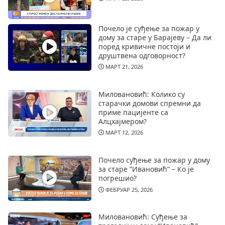
Почело је суђење за пожар у
дому за старе у Барајеву – Да ли
поред кривичне постоји и
друштвена одговорност?
МАРТ 21, 2026
Миловановић: Колико су
старачки домови спремни да
приме пацијенте са
Алцхајмером?
МАРТ 12, 2026
Почело суђење за пожар у дому
за старе ”Ивановић” – Ко је
погрешио?
ФЕБРУАР 25, 2026
Миловановић: Суђење за