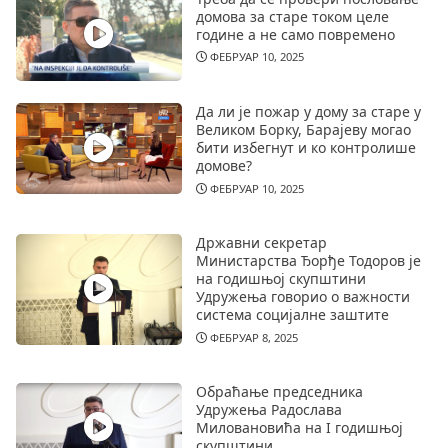
домова за старе током целе
године а не само повремено
ФЕБРУАР 10, 2025
Да ли је пожар у дому за старе у
Великом Борку, Барајеву могао
бити избегнут и ко контролише
домове?
ФЕБРУАР 10, 2025
Државни секретар
Министарства Ђорђе Тодоров је
на годишњој скупштини
Удружења говорио о важности
система социјалне заштите
ФЕБРУАР 8, 2025
Обраћање председника
Удружења Радослава
Миловановића на I годишњој
скупштини