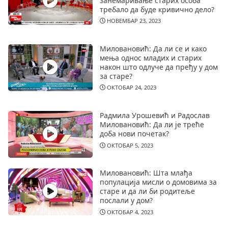
занемаривање старих особа
требало да буде кривично дело?
НОВЕМБАР 23, 2023
Миловановић: Да ли се и како
мења однос младих и старих
након што одлуче да пређу у дом
за старе?
ОКТОБАР 24, 2023
Радмила Урошевић и Радослав
Миловановић: Да ли је треће
доба нови почетак?
ОКТОБАР 5, 2023
Миловановић: Шта млађа
популација мисли о домовима за
старе и да ли би родитеље
послали у дом?
ОКТОБАР 4, 2023