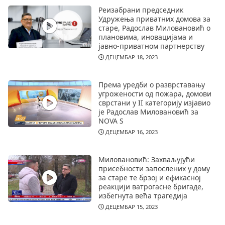
Реизабрани председник
Удружења приватних домова за
старе, Радослав Миловановић о
плановима, иновацијама и
јавно-приватном партнерству
ДЕЦЕМБАР 18, 2023
Према уредби о разврставању
угрожености од пожара, домови
сврстани у II категорију изјавио
је Радослав Миловановић за
NOVA S
ДЕЦЕМБАР 16, 2023
Миловановић: Захваљујући
присебности запослених у дому
за старе те брзој и ефикасној
реакцији ватрогасне бригаде,
избегнута већа трагедија
ДЕЦЕМБАР 15, 2023