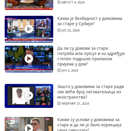
АВГУСТ 4, 2024
Каква је безбедност у домовима
за старе у Србији?
ЈУЛ 25, 2024
Да ли су домови за старе
потреба или луксуз и ко одређује
степен подршке приликом
пријема у дом?
ЈУН 5, 2024
Зашто у домовима за старе ради
све већи број неговатељица из
иностранства?
ФЕБРУАР 21, 2024
Какви су услови у домовима за
старе и да ли је било корекција
цена смештаја?