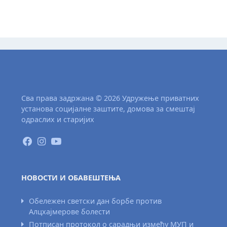
Сва права задржана © 2026 Удружење приватних
установа социјалне заштите, домова за смештај
одраслих и старијих
НОВОСТИ И ОБАВЕШТЕЊА
Обележен светски дан борбе против
Алцхајмерове болести
Потписан протокол о сарадњи између МУП и