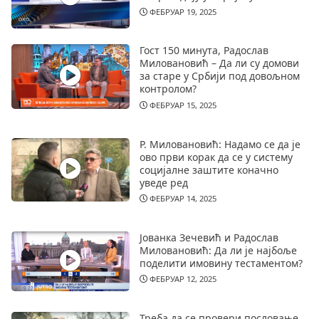
ФЕБРУАР 19, 2025
Гост 150 минута, Радослав
Миловановић – Да ли су домови
за старе у Србији под довољном
контролом?
ФЕБРУАР 15, 2025
Р. Миловановић: Надамо се да је
ово први корак да се у систему
социјалне заштите коначно
уведе ред
ФЕБРУАР 14, 2025
Јованка Зечевић и Радослав
Миловановић: Да ли је најбоље
поделити имовину тестаментом?
ФЕБРУАР 12, 2025
Треба да се провери пословање