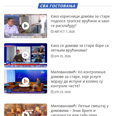
СВА ГОСТОВАЊА
Како корисници домова за старе
подносе тропске врућине и како
се расхлађују?
АВГУСТ 7, 2026
Како се домови за старе боре са
летњим врућинама?
ЈУН 25, 2026
Миловановић: Ко контролише
домове за старе, које услуге
морају да испуне и колико су
контроле честе?
ЈУН 23, 2026
Миловановић: Летњи смештај у
домовима – Знак бриге и
сигурности или табу тема