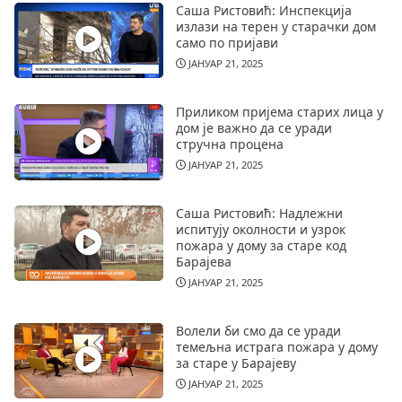
Саша Ристовић: Инспекција
излази на терен у старачки дом
само по пријави
ЈАНУАР 21, 2025
Приликом пријема старих лица у
дом је важно да се уради
стручна процена
ЈАНУАР 21, 2025
Саша Ристовић: Надлежни
испитују околности и узрок
пожара у дому за старе код
Барајева
ЈАНУАР 21, 2025
Волели би смо да се уради
темељна истрага пожара у дому
за старе у Барајеву
ЈАНУАР 21, 2025