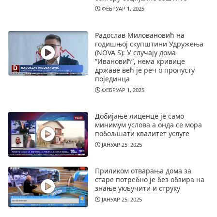
ФЕБРУАР 1, 2025
Радослав Миловановић на
годишњој скупштини Удружења
(NOVA S): У случају дома
”Ивановић”, нема кривице
државе већ је реч о пропусту
појединца
ФЕБРУАР 1, 2025
Добијање лиценце је само
минимум услова а онда се мора
побољшати квалитет услуге
ЈАНУАР 25, 2025
Приликом отварања дома за
старе потребно је без обзира на
знање укључити и струку
ЈАНУАР 25, 2025