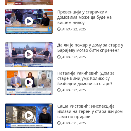
Превенција у старачким
домовима може да буде на
вишем нивоу
ЈАНУАР 22, 2025
Да ли је пожар у дому за старе у
Барајеву могао бити спречен?
ЈАНУАР 22, 2025
Наталија Ракићевић (Дом за
старе Винијум): Колико су
безбедни домови за старе?
ЈАНУАР 22, 2025
Саша Ристовић: Инспекција
излази на терен у старачки дом
само по пријави
ЈАНУАР 21, 2025