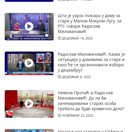
Шта је узрок пожара у дому за
старе у Малом Мокром Лугу, за
РТС говори Радослав
Миловановић
ДЕЦЕМБАР 14, 2023
Радослав Миловановић: Каква је
ситуација у домовима за старе и
како ће се организовати избори
у децембру?
ДЕЦЕМБАР 6, 2023
Невена Протић и Радослав
Миловановић: Да ли би
занемаривање старих особа
требало да буде кривично дело?
НОВЕМБАР 23, 2023
Насиље над старима у Србији и