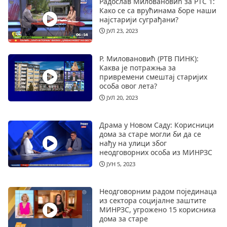
Радослав Миловановић за РТС 1:
Како се са врућинама боре наши
најстарији суграђани?
ЈУЛ 23, 2023
Р. Миловановић (РТВ ПИНК):
Каква је потражња за
привремени смештај старијих
особа овог лета?
ЈУЛ 20, 2023
Драма у Новом Саду: Корисници
дома за старе могли би да се
нађу на улици због
неодговорних особа из МИНРЗС
ЈУН 5, 2023
Неодговорним радом појединаца
из сектора социјалне заштите
МИНРЗС, угрожено 15 корисника
дома за старе