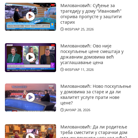
Миловановић: Суђење за
трагедију у дому “Ивановић”
открива пропусте у заштити
старих
ФЕБРУАР 25, 2026
Миловановић: Ово није
поскупљење цене смештаја у
државним домовима већ
усаглашавање цена
ФЕБРУАР 11, 2026
Миловановић: Ново поскупљење
у домовима за старе и да ли
квалитет услуге прати нове
цене?
ЈАНУАР 28, 2026
Миловановић: Да ли родитеље
треба сместити у старачки дом
или им пружити негу код куће?