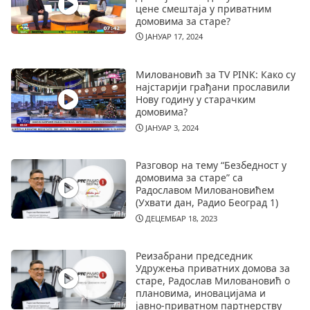
цене смештаја у приватним
домовима за старе?
ЈАНУАР 17, 2024
Миловановић за TV PINK: Како су
најстарији грађани прославили
Нову годину у старачким
домовима?
ЈАНУАР 3, 2024
Разговор на тему “Безбедност у
домовима за старе” са
Радославом Миловановићем
(Ухвати дан, Радио Београд 1)
ДЕЦЕМБАР 18, 2023
Реизабрани председник
Удружења приватних домова за
старе, Радослав Миловановић о
плановима, иновацијама и
јавно-приватном партнерству