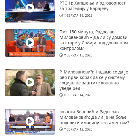
РТС 1): Хапшења и одговорност
за трагедију у Барајеву
ФЕБРУАР 19, 2025
Гост 150 минута, Радослав
Миловановић – Да ли су домови
за старе у Србији под довољном
контролом?
ФЕБРУАР 15, 2025
Р. Миловановић: Надамо се да је
ово први корак да се у систему
социјалне заштите коначно
уведе ред
ФЕБРУАР 14, 2025
Јованка Зечевић и Радослав
Миловановић: Да ли је најбоље
поделити имовину тестаментом?
ФЕБРУАР 12, 2025