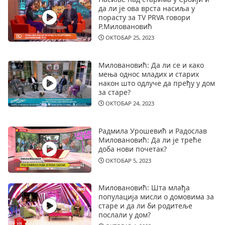
да ли је ова врста насиља у
порасту за TV PRVA говори
Р.Миловановић
ОКТОБАР 25, 2023
Миловановић: Да ли се и како
мења однос младих и старих
након што одлуче да пређу у дом
за старе?
ОКТОБАР 24, 2023
Радмила Урошевић и Радослав
Миловановић: Да ли је треће
доба нови почетак?
ОКТОБАР 5, 2023
Миловановић: Шта млађа
популација мисли о домовима за
старе и да ли би родитеље
послали у дом?