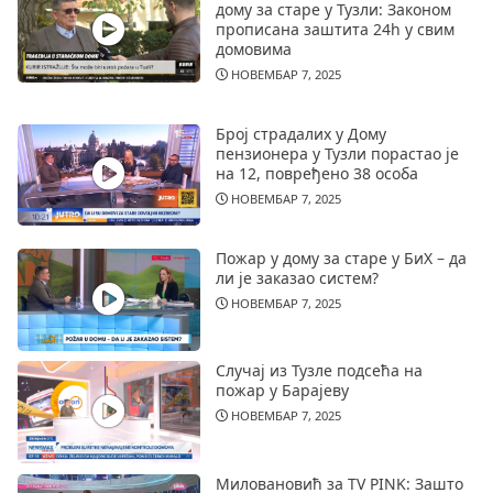
дому за старе у Тузли: Законом
прописана заштита 24h у свим
домовима
НОВЕМБАР 7, 2025
Број страдалих у Дому
пензионера у Тузли порастао је
на 12, повређено 38 особа
НОВЕМБАР 7, 2025
Пожар у дому за старе у БиХ – да
ли је заказао систем?
НОВЕМБАР 7, 2025
Случај из Тузле подсећа на
пожар у Барајеву
НОВЕМБАР 7, 2025
Миловановић за TV PINK: Зашто