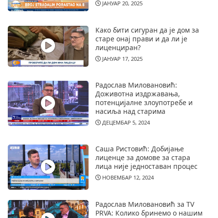
ЈАНУАР 20, 2025
Како бити сигуран да је дом за
старе онај прави и да ли је
лиценциран?
ЈАНУАР 17, 2025
Радослав Миловановић:
Доживотна издржавања,
потенцијалне злоупотребе и
насиља над старима
ДЕЦЕМБАР 5, 2024
Саша Ристовић: Добијање
лиценце за домове за стара
лица није једноставан процес
НОВЕМБАР 12, 2024
Радослав Миловановић за TV
PRVA: Колико бринемо о нашим