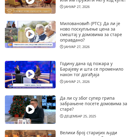
ЈАНУАР 27, 2026
Миловановић (РТС): Да ли је
ново поскупљење цена за
смештај у домовима за старе
оправдано?
ЈАНУАР 27, 2026
Годину дана од пожара у
Барајеву и шта се променило
након тог догађаја
ЈАНУАР 21, 2026
Да ли су због супер грипа
забрањене посете домовима за
старе?
ДЕЦЕМБАР 25, 2025
Велики број старијих људи