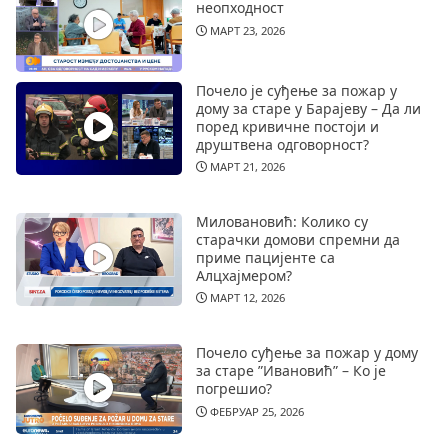
неопходност
МАРТ 23, 2026
Почело је суђење за пожар у
дому за старе у Барајеву – Да ли
поред кривичне постоји и
друштвена одговорност?
МАРТ 21, 2026
Миловановић: Колико су
старачки домови спремни да
приме пацијенте са
Алцхајмером?
МАРТ 12, 2026
Почело суђење за пожар у дому
за старе ”Ивановић” – Ко је
погрешио?
ФЕБРУАР 25, 2026