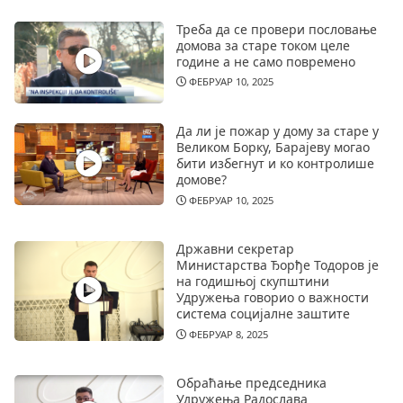
Треба да се провери пословање
домова за старе током целе
године а не само повремено
ФЕБРУАР 10, 2025
Да ли је пожар у дому за старе у
Великом Борку, Барајеву могао
бити избегнут и ко контролише
домове?
ФЕБРУАР 10, 2025
Државни секретар
Министарства Ђорђе Тодоров је
на годишњој скупштини
Удружења говорио о важности
система социјалне заштите
ФЕБРУАР 8, 2025
Обраћање председника
Удружења Радослава