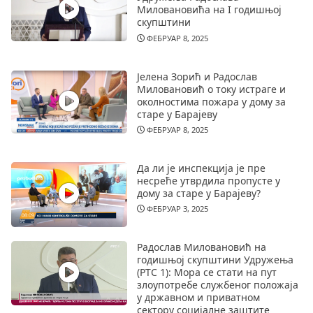
Миловановића на I годишњој
скупштини
ФЕБРУАР 8, 2025
Јелена Зорић и Радослав
Миловановић о току истраге и
околностима пожара у дому за
старе у Барајеву
ФЕБРУАР 8, 2025
Да ли је инспекција је пре
несреће утврдила пропусте у
дому за старе у Барајеву?
ФЕБРУАР 3, 2025
Радослав Миловановић на
годишњој скупштини Удружења
(РТС 1): Мора се стати на пут
злоупотребе службеног положаја
у државном и приватном
сектору социјалне заштите