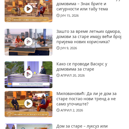
домовима – Знак бриге и
сигурности или табу тема
ЈУН 15, 2026
Зашто за време летњих одмора,
домови за старе имају већи број
пријема нових корисника?
ЈУН 9, 2026
Како се проводи Васкрс у
домовима за старе
АПРИЛ 20, 2026
Миловановић: Да ли је дом за
старе постао нови тренд а не
само уточиште?
АПРИЛ 2, 2026
Дом за старе – луксуз или