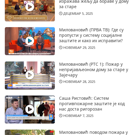
изражава жељу да бораве у дому
за старе
ДЕЦЕМБАР 5, 2025
Миловановић (ПРВА ТВ): Где су
пропусти у систему социјалне
заштите и како их исправити?
НОВЕМБАР 29, 2025
Миловановић (РТС 1): Пожар у
непријављеоном дому за старе у
Зајечару
НОВЕМБАР 28, 2025
Саша Ристовић: Систем
противпожарне заштите је код
нас доста ригорозан
НОВЕМБАР 7, 2025
Миловановић поводом пожара у