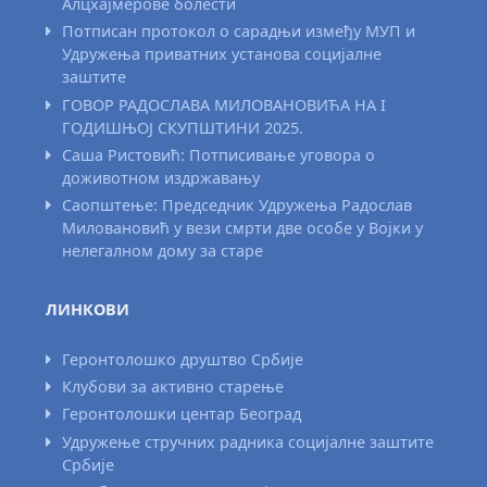
Алцхајмерове болести
Потписан протокол о сарадњи између МУП и
Удружења приватних установа социјалне
заштите
ГОВОР РАДОСЛАВА МИЛОВАНОВИЋА НА I
ГОДИШЊОЈ СКУПШТИНИ 2025.
Саша Ристовић: Потписивање уговора о
доживотном издржавању
Саопштење: Председник Удружења Радослав
Миловановић у вези смрти две особе у Војки у
нелегалном дому за старе
ЛИНКОВИ
Геронтолошко друштво Србије
Клубови за активно старење
Геронтолошки центар Београд
Удружење стручних радника социјалне заштите
Србије