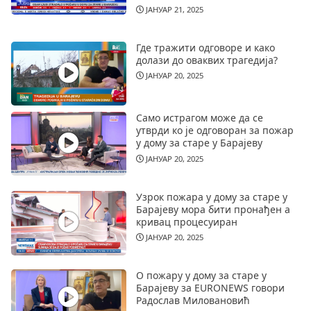
ЈАНУАР 21, 2025
Где тражити одговоре и како
долази до оваквих трагедија?
ЈАНУАР 20, 2025
Само истрагом може да се
утврди ко је одговоран за пожар
у дому за старе у Барајеву
ЈАНУАР 20, 2025
Узрок пожара у дому за старе у
Барајеву мора бити пронађен а
кривац процесуиран
ЈАНУАР 20, 2025
О пожару у дому за старе у
Барајеву за EURONEWS говори
Радослав Миловановић