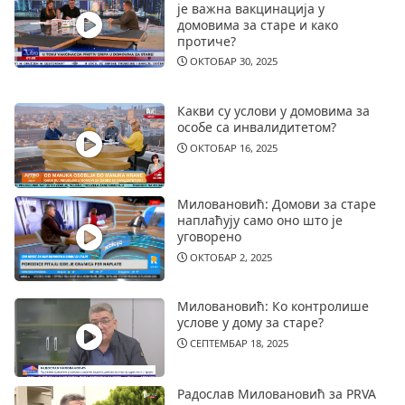
је важна вакцинација у
домовима за старе и како
протиче?
ОКТОБАР 30, 2025
Какви су услови у домовима за
особе са инвалидитетом?
ОКТОБАР 16, 2025
Миловановић: Домови за старе
наплаћују само оно што је
уговорено
ОКТОБАР 2, 2025
Миловановић: Ко контролише
услове у дому за старе?
СЕПТЕМБАР 18, 2025
Радослав Миловановић за PRVA