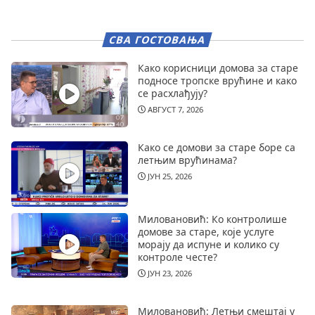
СВА ГОСТОВАЊА
Како корисници домова за старе
подносе тропске врућине и како
се расхлађују?
АВГУСТ 7, 2026
Како се домови за старе боре са
летњим врућинама?
ЈУН 25, 2026
Миловановић: Ко контролише
домове за старе, које услуге
морају да испуне и колико су
контроле честе?
ЈУН 23, 2026
Миловановић: Летњи смештај у