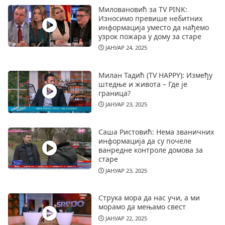
Миловановић за TV PINK:
Износимо превише небитних
информација уместо да нађемо
узрок пожара у дому за старе
ЈАНУАР 24, 2025
Милан Тадић (TV HAPPY): Између
штедње и живота – Где је
граница?
ЈАНУАР 23, 2025
Саша Ристовић: Нема званичних
информација да су почеле
ванредне контроле домова за
старе
ЈАНУАР 23, 2025
Струка мора да нас учи, а ми
морамо да мењамо свест
ЈАНУАР 22, 2025