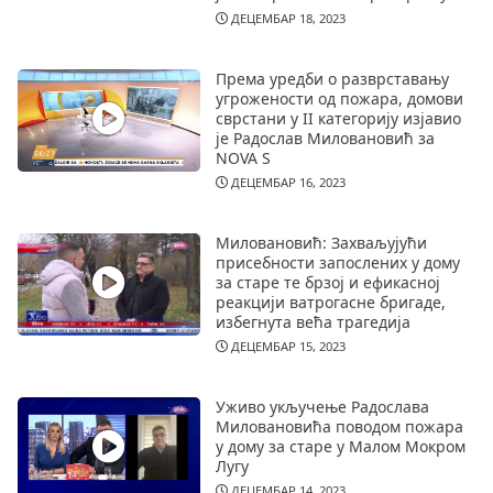
ДЕЦЕМБАР 18, 2023
Према уредби о разврставању
угрожености од пожара, домови
сврстани у II категорију изјавио
је Радослав Миловановић за
NOVA S
ДЕЦЕМБАР 16, 2023
Миловановић: Захваљујући
присебности запослених у дому
за старе те брзој и ефикасној
реакцији ватрогасне бригаде,
избегнута већа трагедија
ДЕЦЕМБАР 15, 2023
Уживо укључење Радослава
Миловановића поводом пожара
у дому за старе у Малом Мокром
Лугу
ДЕЦЕМБАР 14, 2023