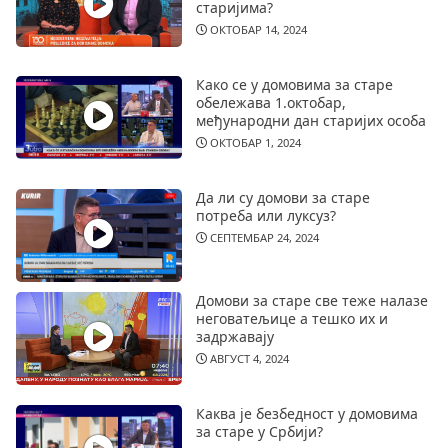
старијима?
ОКТОБАР 14, 2024
Како се у домовима за старе
обележава 1.октобар,
међународни дан старијих особа
ОКТОБАР 1, 2024
Да ли су домови за старе
потреба или луксуз?
СЕПТЕМБАР 24, 2024
Домови за старе све теже налазе
неговатељице а тешко их и
задржавају
АВГУСТ 4, 2024
Каква је безбедност у домовима
за старе у Србији?