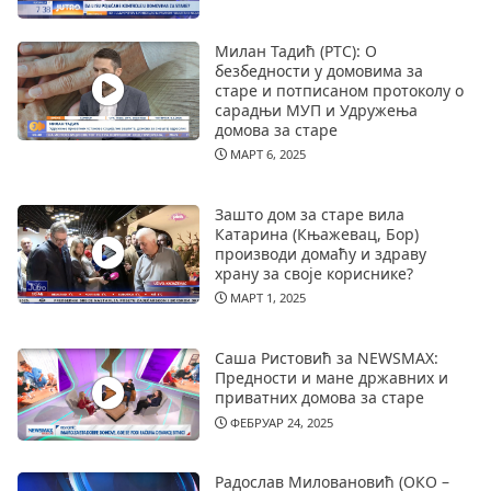
Милан Тадић (РТС): О
безбедности у домовима за
старе и потписаном протоколу о
сарадњи МУП и Удружења
домова за старе
МАРТ 6, 2025
Зашто дом за старе вила
Катарина (Књажевац, Бор)
производи домаћу и здраву
храну за своје кориснике?
МАРТ 1, 2025
Саша Ристовић за NEWSMAX:
Предности и мане државних и
приватних домова за старе
ФЕБРУАР 24, 2025
Радослав Миловановић (ОКО –