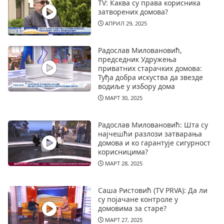
TV: Каква су права корисника
затворених домова?
АПРИЛ 29, 2025
Радослав Миловановић,
председник Удружења
приватних старачких домова:
Туђа добра искуства да звезде
водиље у избору дома
МАРТ 30, 2025
Радослав Миловановић: Шта су
најчешћи разлози затварања
домова и ко гарантује сигурност
корисницима?
МАРТ 28, 2025
Саша Ристовић (TV PRVA): Да ли
су појачане контроле у
домовима за старе?
МАРТ 27, 2025