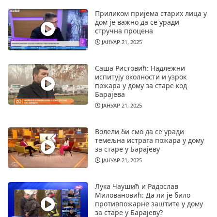
Приликом пријема старих лица у
дом је важно да се уради
стручна процена
ЈАНУАР 21, 2025
Саша Ристовић: Надлежни
испитују околности и узрок
пожара у дому за старе код
Барајева
ЈАНУАР 21, 2025
Волели би смо да се уради
темељна истрага пожара у дому
за старе у Барајеву
ЈАНУАР 21, 2025
Лука Чаушић и Радослав
Миловановић: Да ли је било
противпожарне заштите у дому
за старе у Барајеву?