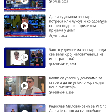
ЈУЛ 25, 2024
Да ли су домови за старе
потреба или луксуз и ко одређује
степен подршке приликом
пријема у дом?
ЈУН 5, 2024
Зашто у домовима за старе ради
све већи број неговатељица из
иностранства?
ФЕБРУАР 21, 2024
Какви су услови у домовима за
старе и да ли је било корекција
цена смештаја?
ФЕБРУАР 1, 2024
Радослав Миловановић за РТС 1:
Да ли је тачно да су повећане