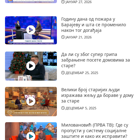
ЈАНУАР 27, 2026
Годину дана од пожара у
Барајеву и шта се променило
након тог догађаја
ЈАНУАР 21, 2026
Да ли су због супер грипа
забрањене посете домовима за
старе?
ДЕЦЕМБАР 25, 2025
Велики број старијих људи
изражава жељу да бораве у дому
за старе
ДЕЦЕМБАР 5, 2025
Миловановић (ПРВА ТВ): Где су
пропусти у систему социјалне
заштите и како их исправити?