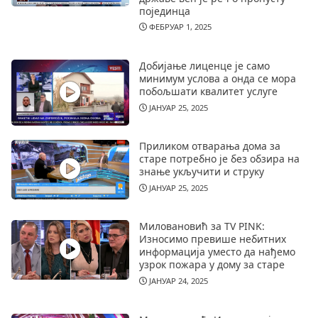
појединца
ФЕБРУАР 1, 2025
Добијање лиценце је само
минимум услова а онда се мора
побољшати квалитет услуге
ЈАНУАР 25, 2025
Приликом отварања дома за
старе потребно је без обзира на
знање укључити и струку
ЈАНУАР 25, 2025
Миловановић за TV PINK:
Износимо превише небитних
информација уместо да нађемо
узрок пожара у дому за старе
ЈАНУАР 24, 2025