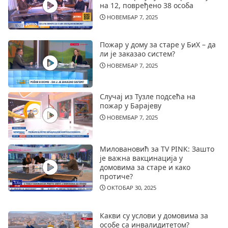
на 12, повређено 38 особа
НОВЕМБАР 7, 2025
Пожар у дому за старе у БиХ – да
ли је заказао систем?
НОВЕМБАР 7, 2025
Случај из Тузле подсећа на
пожар у Барајеву
НОВЕМБАР 7, 2025
Миловановић за TV PINK: Зашто
је важна вакцинација у
домовима за старе и како
протиче?
ОКТОБАР 30, 2025
Какви су услови у домовима за
особе са инвалидитетом?