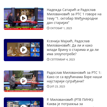
Надежда Сатарић и Радослав
Миловановић за РТС 1 говоре на
тему “1. октобар Међународни
дан старијих”
ОКТОБАР 1, 2023
Ксенија Мајкић, Радослав
Миловановић: Да ли и како
млади брину о старима и да ли
има злоупотребе?
СЕПТЕМБАР 4, 2023
Радослав Миловановић за РТС 1:
Како се са врућинама боре наши
најстарији суграђани?
ЈУЛ 23, 2023
Р. Миловановић (РТВ ПИНК):
Каква је потражња за