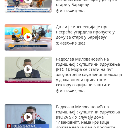
старе у Барајеву
ФЕБРУАР 8, 2025
Да ли је инспекција је пре
несреће утврдила пропусте у
дому за старе у Барајеву?
ФЕБРУАР 3, 2025
Радослав Миловановић на
годишњој скупштини Удружења
(РТС 1): Мора се стати на пут
злоупотребе службеног положаја
у државном и приватном
сектору социјалне заштите
ФЕБРУАР 1, 2025
Радослав Миловановић на
годишњој скупштини Удружења
(NOVA S): У случају дома
”Ивановић”, нема кривице
државе већ је реч о пропусту