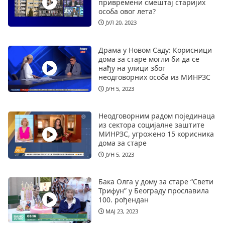
привремени смештај старијих
особа овог лета?
ЈУЛ 20, 2023
Драма у Новом Саду: Корисници
дома за старе могли би да се
нађу на улици због
неодговорних особа из МИНРЗС
ЈУН 5, 2023
Неодговорним радом појединаца
из сектора социјалне заштите
МИНРЗС, угрожено 15 корисника
дома за старе
ЈУН 5, 2023
Бака Олга у дому за старе “Свети
Трифун” у Београду прославила
100. рођендан
МАЈ 23, 2023