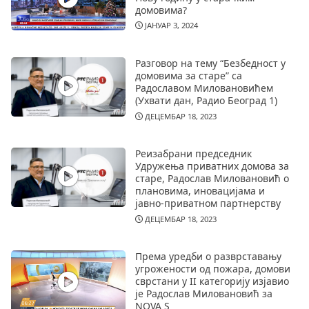
домовима?
ЈАНУАР 3, 2024
Разговор на тему “Безбедност у
домовима за старе” са
Радославом Миловановићем
(Ухвати дан, Радио Београд 1)
ДЕЦЕМБАР 18, 2023
Реизабрани председник
Удружења приватних домова за
старе, Радослав Миловановић о
плановима, иновацијама и
јавно-приватном партнерству
ДЕЦЕМБАР 18, 2023
Према уредби о разврставању
угрожености од пожара, домови
сврстани у II категорију изјавио
је Радослав Миловановић за
NOVA S