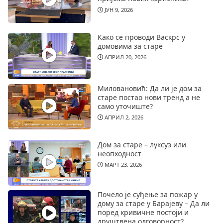
ЈУН 9, 2026
Како се проводи Васкрс у
домовима за старе
АПРИЛ 20, 2026
Миловановић: Да ли је дом за
старе постао нови тренд а не
само уточиште?
АПРИЛ 2, 2026
Дом за старе – луксуз или
неопходност
МАРТ 23, 2026
Почело је суђење за пожар у
дому за старе у Барајеву – Да ли
поред кривичне постоји и
друштвена одговорност?