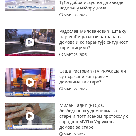
Туђа добра искуства да звезде
водиље у избору дома
МАРТ 30, 2025
Радослав Миловановић: Шта су
најчешћи разлози затварања
домова и ко гарантује сигурност
корисницима?
МАРТ 28, 2025
Саша Ристовић (TV PRVA): Да ли
су појачане контроле у
домовима за старе?
МАРТ 27, 2025
Милан Тадић (РТС): О
безбедности у домовима за
старе и потписаном протоколу о
сарадњи МУП и Удружења
домова за старе
МАРТ 6, 2025