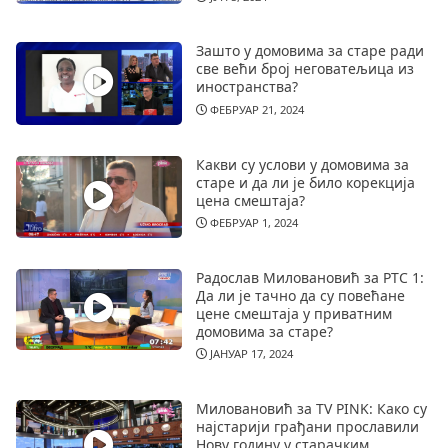
Зашто у домовима за старе ради
све већи број неговатељица из
иностранства?
ФЕБРУАР 21, 2024
Какви су услови у домовима за
старе и да ли је било корекција
цена смештаја?
ФЕБРУАР 1, 2024
Радослав Миловановић за РТС 1:
Да ли је тачно да су повећане
цене смештаја у приватним
домовима за старе?
ЈАНУАР 17, 2024
Миловановић за TV PINK: Како су
најстарији грађани прославили
Нову годину у старачким