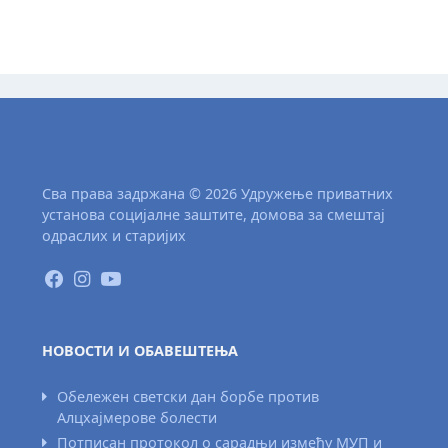
Сва права задржана © 2026 Удружење приватних
установа социјалне заштите, домова за смештај
одраслих и старијих
НОВОСТИ И ОБАВЕШТЕЊА
Обележен светски дан борбе против
Алцхајмерове болести
Потписан протокол о сарадњи између МУП и