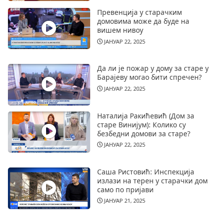
Превенција у старачким
домовима може да буде на
вишем нивоу
ЈАНУАР 22, 2025
Да ли је пожар у дому за старе у
Барајеву могао бити спречен?
ЈАНУАР 22, 2025
Наталија Ракићевић (Дом за
старе Винијум): Колико су
безбедни домови за старе?
ЈАНУАР 22, 2025
Саша Ристовић: Инспекција
излази на терен у старачки дом
само по пријави
ЈАНУАР 21, 2025