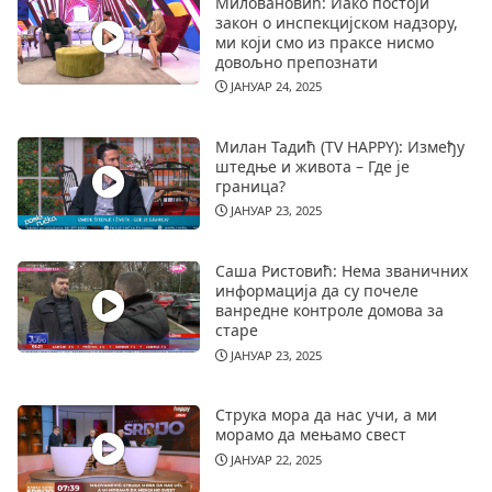
Миловановић: Иако постоји
закон о инспекцијском надзору,
ми који смо из праксе нисмо
довољно препознати
ЈАНУАР 24, 2025
Милан Тадић (TV HAPPY): Између
штедње и живота – Где је
граница?
ЈАНУАР 23, 2025
Саша Ристовић: Нема званичних
информација да су почеле
ванредне контроле домова за
старе
ЈАНУАР 23, 2025
Струка мора да нас учи, а ми
морамо да мењамо свест
ЈАНУАР 22, 2025