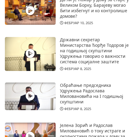
Великом Борку, Барајеву могао
бити избегнут и ко контролише
домове?
ФЕБРУАР 10, 2025
Државни секретар
Министарства Ђорђе Тодоров је
на годишњој скупштини
Удружења говорио о важности
система социјалне заштите
ФЕБРУАР 8, 2025
Обраћање председника
Удружења Радослава
Миловановића на I годишњој
скупштини
ФЕБРУАР 8, 2025
Јелена Зорић и Радослав
Миловановић о току истраге и
околностима пожара у дому за