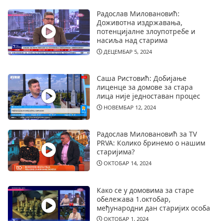
Радослав Миловановић:
Доживотна издржавања,
потенцијалне злоупотребе и
насиља над старима
ДЕЦЕМБАР 5, 2024
Саша Ристовић: Добијање
лиценце за домове за стара
лица није једноставан процес
НОВЕМБАР 12, 2024
Радослав Миловановић за TV
PRVA: Колико бринемо о нашим
старијима?
ОКТОБАР 14, 2024
Како се у домовима за старе
обележава 1.октобар,
међународни дан старијих особа
ОКТОБАР 1, 2024