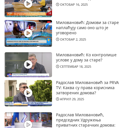
ОКТОБАР 16, 2025
Миловановић: Домови за старе
наплаћују само оно што је
уговорено
ОКТОБАР 2, 2025
Миловановић: Ко контролише
услове у дому за старе?
СЕПТЕМБАР 18, 2025
Радослав Миловановић за PRVA
TV: Каква су права корисника
затворених домова?
АПРИЛ 29, 2025
Радослав Миловановић,
председник Удружења
приватних старачких домова: