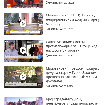
НОВЕМБАР 29, 2025
Миловановић (РТС 1): Пожар у
непријављеоном дому за старе у
Зајечару
НОВЕМБАР 28, 2025
Саша Ристовић: Систем
противпожарне заштите је код
нас доста ригорозан
НОВЕМБАР 7, 2025
Миловановић поводом пожара у
дому за старе у Тузли: Законом
прописана заштита 24h у свим
домовима
НОВЕМБАР 7, 2025
Број страдалих у Дому
пензионера у Тузли порастао је