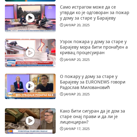
Само истрагом може да се
утврди ко је одговоран за пожар
у дому за старе у Барајеву
ЈАНУАР 20, 2025
Узрок пожара у дому за старе у
Барајеву мора бити пронађен а
кривац процесуиран
ЈАНУАР 20, 2025
О пожару у дому за старе у
Барајеву за EURONEWS говори
Радослав Миловановић
ЈАНУАР 20, 2025
Како бити сигуран да је дом за
старе онај прави и да ли је
лиценциран?
ЈАНУАР 17, 2025