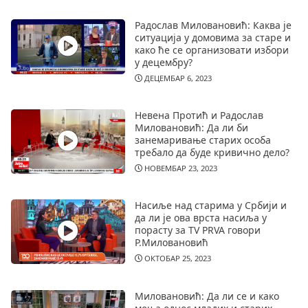
Радослав Миловановић: Каква је
ситуација у домовима за старе и
како ће се организовати избори
у децембру?
ДЕЦЕМБАР 6, 2023
Невена Протић и Радослав
Миловановић: Да ли би
занемаривање старих особа
требало да буде кривично дело?
НОВЕМБАР 23, 2023
Насиље над старима у Србији и
да ли је ова врста насиља у
порасту за TV PRVA говори
Р.Миловановић
ОКТОБАР 25, 2023
Миловановић: Да ли се и како