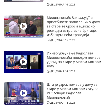
ДЕЦЕМБАР 16, 2023
Миловановић: Захваљујући
присебности запослених у дому
за старе те брзој и ефикасној
реакцији ватрогасне бригаде,
избегнута већа трагедија
ДЕЦЕМБАР 15, 2023
Уживо укључење Радослава
Миловановића поводом пожара
у дому за старе у Малом Мокром
Лугу
ДЕЦЕМБАР 14, 2023
Шта је узрок пожара у дому за
старе у Малом Мокром Лугу, за
РТС говори Радослав
Миловановић
ДЕЦЕМБАР 14, 2023