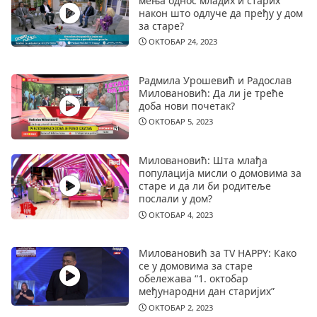
мења однос младих и старих
након што одлуче да пређу у дом
за старе?
ОКТОБАР 24, 2023
Радмила Урошевић и Радослав
Миловановић: Да ли је треће
доба нови почетак?
ОКТОБАР 5, 2023
Миловановић: Шта млађа
популација мисли о домовима за
старе и да ли би родитеље
послали у дом?
ОКТОБАР 4, 2023
Миловановић за TV HAPPY: Како
се у домовима за старе
обележава “1. октобар
међународни дан старијих”
ОКТОБАР 2, 2023