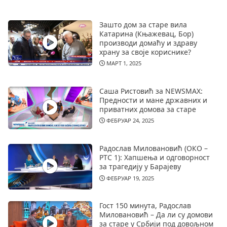
Зашто дом за старе вила
Катарина (Књажевац, Бор)
производи домаћу и здраву
храну за своје кориснике?
МАРТ 1, 2025
Саша Ристовић за NEWSMAX:
Предности и мане државних и
приватних домова за старе
ФЕБРУАР 24, 2025
Радослав Миловановић (ОКО –
РТС 1): Хапшења и одговорност
за трагедију у Барајеву
ФЕБРУАР 19, 2025
Гост 150 минута, Радослав
Миловановић – Да ли су домови
за старе у Србији под довољном