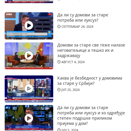
Да ли су домови за старе
потреба или луксуз?
СЕПТЕМБАР 24, 2024
Домови за старе све теже налазе
неговатељице а тешко их и
задржавају
АВГУСТ 4, 2024
Каква је безбедност у домовима
за старе у Србији?
ЈУЛ 25, 2024
Да ли су домови за старе
потреба или луксуз и ко одређује
степен подршке приликом
пријема у дом?
ЈУН 5, 2024