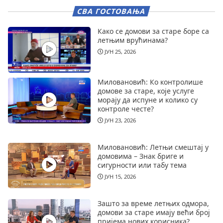
СВА ГОСТОВАЊА
Како се домови за старе боре са
летњим врућинама?
ЈУН 25, 2026
Миловановић: Ко контролише
домове за старе, које услуге
морају да испуне и колико су
контроле честе?
ЈУН 23, 2026
Миловановић: Летњи смештај у
домовима – Знак бриге и
сигурности или табу тема
ЈУН 15, 2026
Зашто за време летњих одмора,
домови за старе имају већи број
пријема нових корисника?