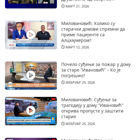
МАРТ 21, 2026
Миловановић: Колико су
старачки домови спремни да
приме пацијенте са
Алцхајмером?
МАРТ 12, 2026
Почело суђење за пожар у дому
за старе ”Ивановић” – Ко је
погрешио?
ФЕБРУАР 25, 2026
Миловановић: Суђење за
трагедију у дому “Ивановић”
открива пропусте у заштити
старих
ФЕБРУАР 25, 2026