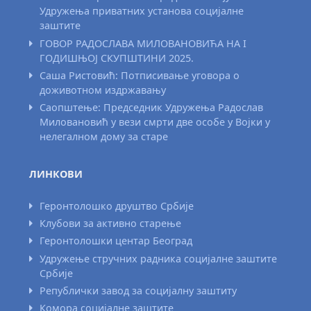
Удружења приватних установа социјалне
заштите
ГОВОР РАДОСЛАВА МИЛОВАНОВИЋА НА I
ГОДИШЊОЈ СКУПШТИНИ 2025.
Саша Ристовић: Потписивање уговора о
доживотном издржавању
Саопштење: Председник Удружења Радослав
Миловановић у вези смрти две особе у Војки у
нелегалном дому за старе
ЛИНКОВИ
Геронтолошко друштво Србије
Клубови за активно старење
Геронтолошки центар Београд
Удружење стручних радника социјалне заштите
Србије
Републички завод за социјалну заштиту
Комора социјалне заштите