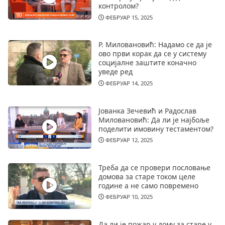
контролом?
ФЕБРУАР 15, 2025
Р. Миловановић: Надамо се да је
ово први корак да се у систему
социјалне заштите коначно
уведе ред
ФЕБРУАР 14, 2025
Јованка Зечевић и Радослав
Миловановић: Да ли је најбоље
поделити имовину тестаментом?
ФЕБРУАР 12, 2025
Треба да се провери пословање
домова за старе током целе
године а не само повремено
ФЕБРУАР 10, 2025
Да ли је пожар у дому за старе у