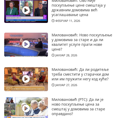
Миловановић: Ово није
поскупљење цене смештаја у
државним домовима већ
усаглашавање цена
ФЕБРУАР 11, 2026
Миловановић: Ново поскупљење
у домовима за старе и да ли
квалитет услуге прати нове
цене?
ЈАНУАР 28, 2026
Миловановић: Да ли родитеље
треба сместити у старачки дом
или им пружити негу код куће?
ЈАНУАР 27, 2026
Миловановић (РТС): Да ли је
ново поскупљење цена за
смештај у домовима за старе
оправдано?