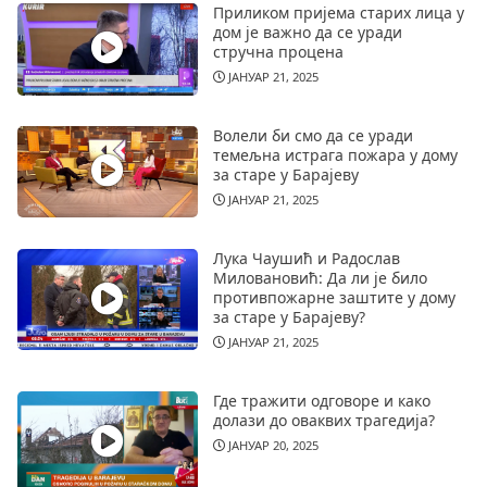
Приликом пријема старих лица у
дом је важно да се уради
стручна процена
ЈАНУАР 21, 2025
Волели би смо да се уради
темељна истрага пожара у дому
за старе у Барајеву
ЈАНУАР 21, 2025
Лука Чаушић и Радослав
Миловановић: Да ли је било
противпожарне заштите у дому
за старе у Барајеву?
ЈАНУАР 21, 2025
Где тражити одговоре и како
долази до оваквих трагедија?
ЈАНУАР 20, 2025