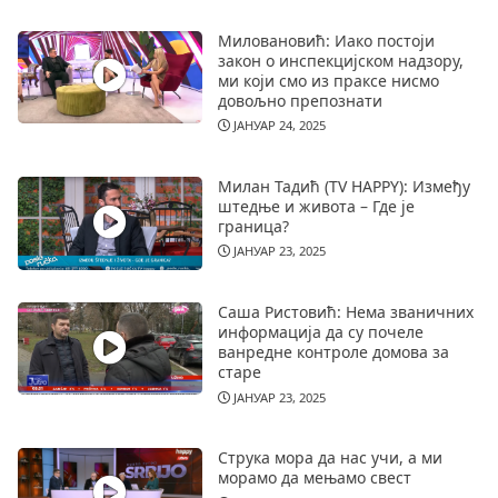
Миловановић: Иако постоји
закон о инспекцијском надзору,
ми који смо из праксе нисмо
довољно препознати
ЈАНУАР 24, 2025
Милан Тадић (TV HAPPY): Између
штедње и живота – Где је
граница?
ЈАНУАР 23, 2025
Саша Ристовић: Нема званичних
информација да су почеле
ванредне контроле домова за
старе
ЈАНУАР 23, 2025
Струка мора да нас учи, а ми
морамо да мењамо свест