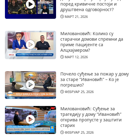
поред кривичне постоји и
друштвена одговорност?
МАРТ 21, 2026
Миловановић: Колико су
старачки домови спремни да
приме пацијенте са
Алцхајмером?
МАРТ 12, 2026
Почело суђење за пожар у дому
за старе ”Ивановић” – Ко је
погрешио?
ФЕБРУАР 25, 2026
Миловановић: Суђење за
трагедију у дому “Ивановић”
открива пропусте у заштити
старих
ФЕБРУАР 25, 2026