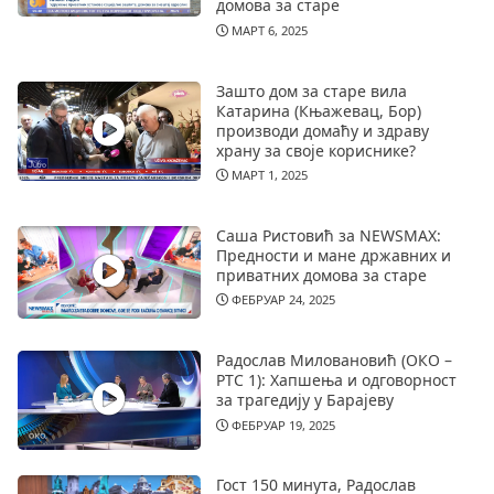
домова за старе
МАРТ 6, 2025
Зашто дом за старе вила
Катарина (Књажевац, Бор)
производи домаћу и здраву
храну за своје кориснике?
МАРТ 1, 2025
Саша Ристовић за NEWSMAX:
Предности и мане државних и
приватних домова за старе
ФЕБРУАР 24, 2025
Радослав Миловановић (ОКО –
РТС 1): Хапшења и одговорност
за трагедију у Барајеву
ФЕБРУАР 19, 2025
Гост 150 минута, Радослав