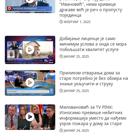
”Ивановић”, нема кривице
државе већ је реч о пропусту
појединца
ФЕБРУАР 1, 2025
Добијање лиценце је само
минимум услова а онда се мора
побољшати квалитет услуге
ЈАНУАР 25, 2025
Приликом отварања дома за
старе потребно је без обзира на
знање укључити и струку
ЈАНУАР 25, 2025
Миловановић за TV PINK:
Износимо превише небитних
информација уместо да нађемо
узрок пожара у дому за старе
ЈАНУАР 24, 2025