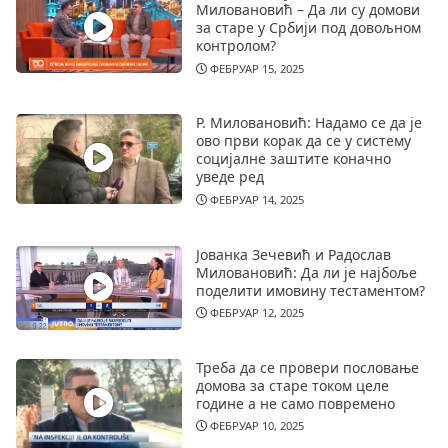
Миловановић – Да ли су домови
за старе у Србији под довољном
контролом?
ФЕБРУАР 15, 2025
Р. Миловановић: Надамо се да је
ово први корак да се у систему
социјалне заштите коначно
уведе ред
ФЕБРУАР 14, 2025
Јованка Зечевић и Радослав
Миловановић: Да ли је најбоље
поделити имовину тестаментом?
ФЕБРУАР 12, 2025
Треба да се провери пословање
домова за старе током целе
године а не само повремено
ФЕБРУАР 10, 2025