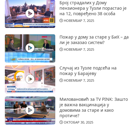
Број страдалих у Дому
пензионера у Тузли порастао је
на 12, повређено 38 особа
НОВЕМБАР 7, 2025
Пожар у дому за старе у БиХ – да
ли је заказао систем?
НОВЕМБАР 7, 2025
Случај из Тузле подсећа на
пожар у Барајеву
НОВЕМБАР 7, 2025
Миловановић за TV PINK: Зашто
је важна вакцинација у
домовима за старе и како
протиче?
ОКТОБАР 30, 2025