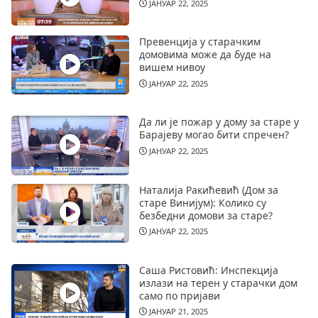
ЈАНУАР 22, 2025
Превенција у старачким
домовима може да буде на
вишем нивоу
ЈАНУАР 22, 2025
Да ли је пожар у дому за старе у
Барајеву могао бити спречен?
ЈАНУАР 22, 2025
Наталија Ракићевић (Дом за
старе Винијум): Колико су
безбедни домови за старе?
ЈАНУАР 22, 2025
Саша Ристовић: Инспекција
излази на терен у старачки дом
само по пријави
ЈАНУАР 21, 2025