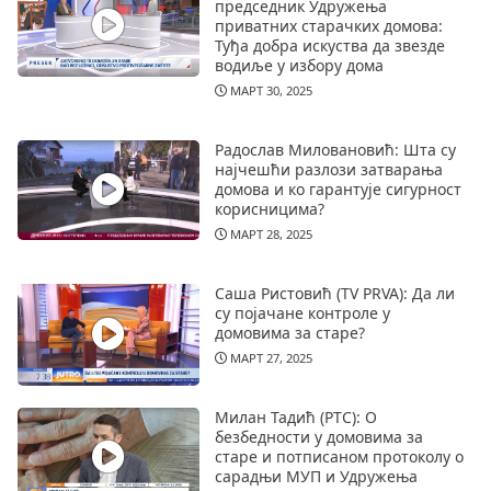
председник Удружења
приватних старачких домова:
Туђа добра искуства да звезде
водиље у избору дома
МАРТ 30, 2025
Радослав Миловановић: Шта су
најчешћи разлози затварања
домова и ко гарантује сигурност
корисницима?
МАРТ 28, 2025
Саша Ристовић (TV PRVA): Да ли
су појачане контроле у
домовима за старе?
МАРТ 27, 2025
Милан Тадић (РТС): О
безбедности у домовима за
старе и потписаном протоколу о
сарадњи МУП и Удружења