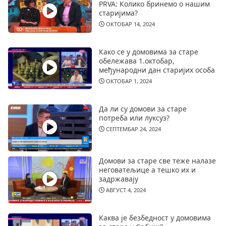
PRVA: Колико бринемо о нашим
старијима?
ОКТОБАР 14, 2024
Како се у домовима за старе
обележава 1.октобар,
међународни дан старијих особа
ОКТОБАР 1, 2024
Да ли су домови за старе
потреба или луксуз?
СЕПТЕМБАР 24, 2024
Домови за старе све теже налазе
неговатељице а тешко их и
задржавају
АВГУСТ 4, 2024
Каква је безбедност у домовима