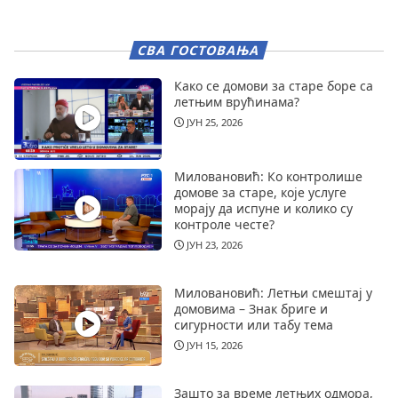
СВА ГОСТОВАЊА
Како се домови за старе боре са
летњим врућинама?
ЈУН 25, 2026
Миловановић: Ко контролише
домове за старе, које услуге
морају да испуне и колико су
контроле честе?
ЈУН 23, 2026
Миловановић: Летњи смештај у
домовима – Знак бриге и
сигурности или табу тема
ЈУН 15, 2026
Зашто за време летњих одмора,