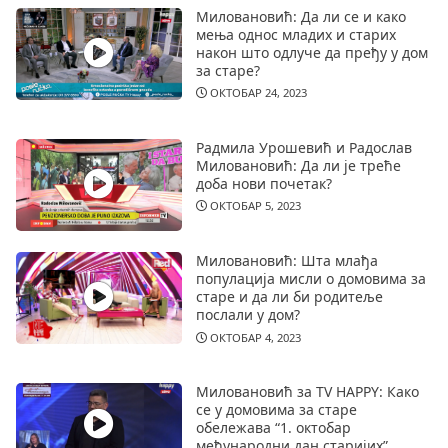
Миловановић: Да ли се и како
мења однос младих и старих
након што одлуче да пређу у дом
за старе?
ОКТОБАР 24, 2023
Радмила Урошевић и Радослав
Миловановић: Да ли је треће
доба нови почетак?
ОКТОБАР 5, 2023
Миловановић: Шта млађа
популација мисли о домовима за
старе и да ли би родитеље
послали у дом?
ОКТОБАР 4, 2023
Миловановић за TV HAPPY: Како
се у домовима за старе
обележава “1. октобар
међународни дан старијих”