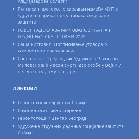
Алцхајмерове болести
Потписан протокол о сарадњи између МУП и
Удружења приватних установа социјалне
заштите
ГОВОР РАДОСЛАВА МИЛОВАНОВИЋА НА I
ГОДИШЊОЈ СКУПШТИНИ 2025.
Саша Ристовић: Потписивање уговора о
доживотном издржавању
Саопштење: Председник Удружења Радослав
Миловановић у вези смрти две особе у Војки у
нелегалном дому за старе
ЛИНКОВИ
Геронтолошко друштво Србије
Клубови за активно старење
Геронтолошки центар Београд
Удружење стручних радника социјалне заштите
Србије