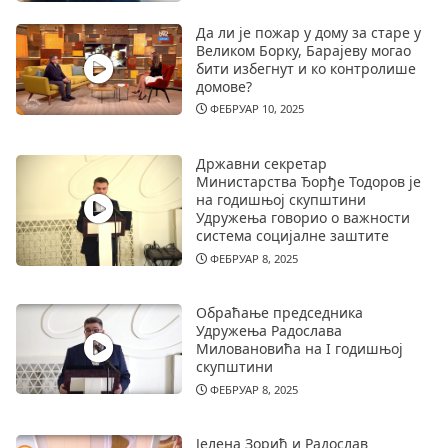
Да ли је пожар у дому за старе у
Великом Борку, Барајеву могао
бити избегнут и ко контролише
домове?
ФЕБРУАР 10, 2025
Државни секретар
Министарства Ђорђе Тодоров је
на годишњој скупштини
Удружења говорио о важности
система социјалне заштите
ФЕБРУАР 8, 2025
Обраћање председника
Удружења Радослава
Миловановића на I годишњој
скупштини
ФЕБРУАР 8, 2025
Јелена Зорић и Радослав