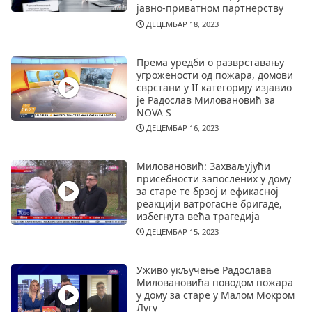
јавно-приватном партнерству
ДЕЦЕМБАР 18, 2023
Према уредби о разврставању
угрожености од пожара, домови
сврстани у II категорију изјавио
је Радослав Миловановић за
NOVA S
ДЕЦЕМБАР 16, 2023
Миловановић: Захваљујући
присебности запослених у дому
за старе те брзој и ефикасној
реакцији ватрогасне бригаде,
избегнута већа трагедија
ДЕЦЕМБАР 15, 2023
Уживо укључење Радослава
Миловановића поводом пожара
у дому за старе у Малом Мокром
Лугу