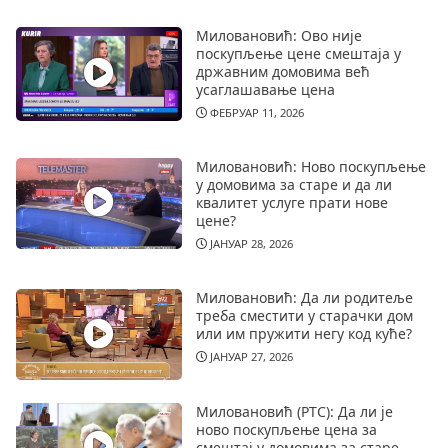
Миловановић: Ово није
поскупљење цене смештаја у
државним домовима већ
усаглашавање цена
ФЕБРУАР 11, 2026
Миловановић: Ново поскупљење
у домовима за старе и да ли
квалитет услуге прати нове
цене?
ЈАНУАР 28, 2026
Миловановић: Да ли родитеље
треба сместити у старачки дом
или им пружити негу код куће?
ЈАНУАР 27, 2026
Миловановић (РТС): Да ли је
ново поскупљење цена за
смештај у домовима за старе