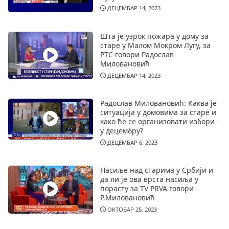
ДЕЦЕМБАР 14, 2023
Шта је узрок пожара у дому за
старе у Малом Мокром Лугу, за
РТС говори Радослав
Миловановић
ДЕЦЕМБАР 14, 2023
Радослав Миловановић: Каква је
ситуација у домовима за старе и
како ће се организовати избори
у децембру?
ДЕЦЕМБАР 6, 2023
Насиље над старима у Србији и
да ли је ова врста насиља у
порасту за TV PRVA говори
Р.Миловановић
ОКТОБАР 25, 2023