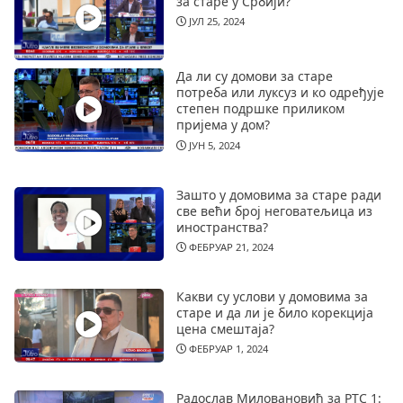
за старе у Србији?
ЈУЛ 25, 2024
Да ли су домови за старе
потреба или луксуз и ко одређује
степен подршке приликом
пријема у дом?
ЈУН 5, 2024
Зашто у домовима за старе ради
све већи број неговатељица из
иностранства?
ФЕБРУАР 21, 2024
Какви су услови у домовима за
старе и да ли је било корекција
цена смештаја?
ФЕБРУАР 1, 2024
Радослав Миловановић за РТС 1: