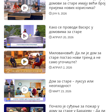
домови за старе имају већи број
пријема нових корисника?
ЈУН 9, 2026
Како се проводи Васкрс у
домовима за старе
АПРИЛ 20, 2026
Миловановић: Да ли је дом за
старе постао нови тренд а не
само уточиште?
АПРИЛ 2, 2026
Дом за старе – луксуз или
неопходност
МАРТ 23, 2026
Почело је суђење за пожар у
дому за старе у Барајеву – Да ли