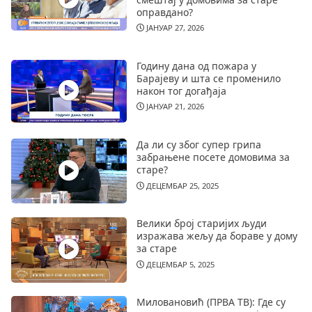
оправдано?
ЈАНУАР 27, 2026
Годину дана од пожара у
Барајеву и шта се променило
након тог догађаја
ЈАНУАР 21, 2026
Да ли су због супер грипа
забрањене посете домовима за
старе?
ДЕЦЕМБАР 25, 2025
Велики број старијих људи
изражава жељу да бораве у дому
за старе
ДЕЦЕМБАР 5, 2025
Миловановић (ПРВА ТВ): Где су