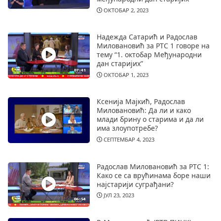
ОКТОБАР 2, 2023
Надежда Сатарић и Радослав
Миловановић за РТС 1 говоре на
тему “1. октобар Међународни
дан старијих”
ОКТОБАР 1, 2023
Ксенија Мајкић, Радослав
Миловановић: Да ли и како
млади брину о старима и да ли
има злоупотребе?
СЕПТЕМБАР 4, 2023
Радослав Миловановић за РТС 1:
Како се са врућинама боре наши
најстарији суграђани?
ЈУЛ 23, 2023