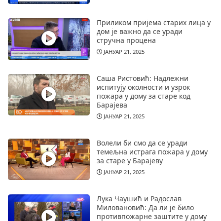
Приликом пријема старих лица у
дом је важно да се уради
стручна процена
ЈАНУАР 21, 2025
Саша Ристовић: Надлежни
испитују околности и узрок
пожара у дому за старе код
Барајева
ЈАНУАР 21, 2025
Волели би смо да се уради
темељна истрага пожара у дому
за старе у Барајеву
ЈАНУАР 21, 2025
Лука Чаушић и Радослав
Миловановић: Да ли је било
противпожарне заштите у дому