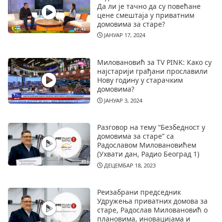
Да ли је тачно да су повећане
цене смештаја у приватним
домовима за старе?
ЈАНУАР 17, 2024
Миловановић за TV PINK: Како су
најстарији грађани прославили
Нову годину у старачким
домовима?
ЈАНУАР 3, 2024
Разговор на тему “Безбедност у
домовима за старе” са
Радославом Миловановићем
(Ухвати дан, Радио Београд 1)
ДЕЦЕМБАР 18, 2023
Реизабрани председник
Удружења приватних домова за
старе, Радослав Миловановић о
плановима, иновацијама и