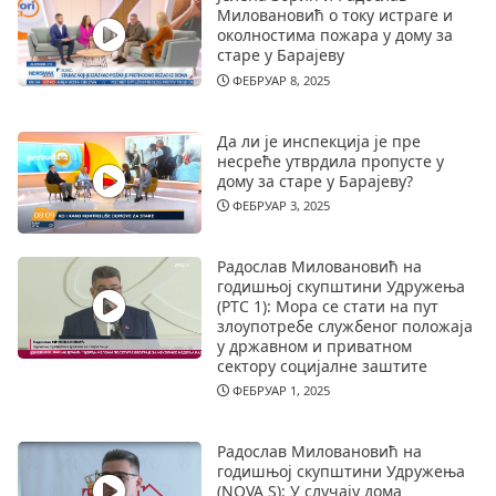
Миловановић о току истраге и
околностима пожара у дому за
старе у Барајеву
ФЕБРУАР 8, 2025
Да ли је инспекција је пре
несреће утврдила пропусте у
дому за старе у Барајеву?
ФЕБРУАР 3, 2025
Радослав Миловановић на
годишњој скупштини Удружења
(РТС 1): Мора се стати на пут
злоупотребе службеног положаја
у државном и приватном
сектору социјалне заштите
ФЕБРУАР 1, 2025
Радослав Миловановић на
годишњој скупштини Удружења
(NOVA S): У случају дома