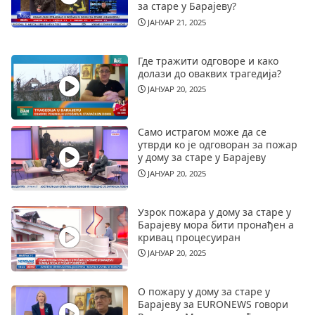
за старе у Барајеву?
ЈАНУАР 21, 2025
Где тражити одговоре и како
долази до оваквих трагедија?
ЈАНУАР 20, 2025
Само истрагом може да се
утврди ко је одговоран за пожар
у дому за старе у Барајеву
ЈАНУАР 20, 2025
Узрок пожара у дому за старе у
Барајеву мора бити пронађен а
кривац процесуиран
ЈАНУАР 20, 2025
О пожару у дому за старе у
Барајеву за EURONEWS говори