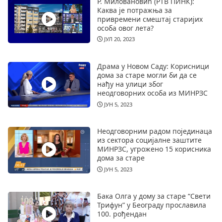
Р. Миловановић (РТВ ПИНК):
Каква је потражња за
привремени смештај старијих
особа овог лета?
ЈУЛ 20, 2023
Драма у Новом Саду: Корисници
дома за старе могли би да се
нађу на улици због
неодговорних особа из МИНРЗС
ЈУН 5, 2023
Неодговорним радом појединаца
из сектора социјалне заштите
МИНРЗС, угрожено 15 корисника
дома за старе
ЈУН 5, 2023
Бака Олга у дому за старе “Свети
Трифун” у Београду прославила
100. рођендан