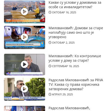
Какви су услови у домовима за
особе са инвалидитетом?
ОКТОБАР 16, 2025
Миловановић: Домови за старе
наплаћују само оно што је
уговорено
ОКТОБАР 2, 2025
Миловановић: Ко контролише
услове у дому за старе?
СЕПТЕМБАР 18, 2025
Радослав Миловановић за PRVA
TV: Каква су права корисника
затворених домова?
АПРИЛ 29, 2025
Радослав Миловановић,