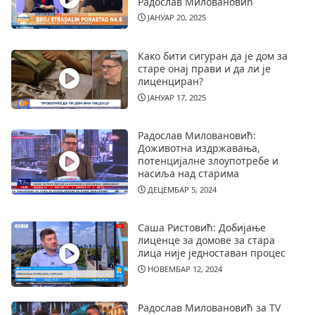
Радослав Миловановић
ЈАНУАР 20, 2025
Како бити сигуран да је дом за
старе онај прави и да ли је
лиценциран?
ЈАНУАР 17, 2025
Радослав Миловановић:
Доживотна издржавања,
потенцијалне злоупотребе и
насиља над старима
ДЕЦЕМБАР 5, 2024
Саша Ристовић: Добијање
лиценце за домове за стара
лица није једноставан процес
НОВЕМБАР 12, 2024
Радослав Миловановић за TV