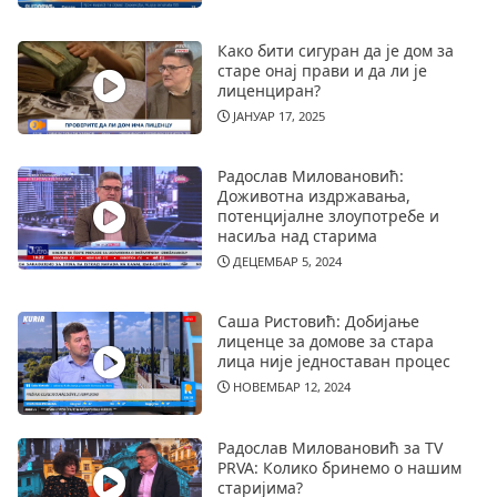
Како бити сигуран да је дом за
старе онај прави и да ли је
лиценциран?
ЈАНУАР 17, 2025
Радослав Миловановић:
Доживотна издржавања,
потенцијалне злоупотребе и
насиља над старима
ДЕЦЕМБАР 5, 2024
Саша Ристовић: Добијање
лиценце за домове за стара
лица није једноставан процес
НОВЕМБАР 12, 2024
Радослав Миловановић за TV
PRVA: Колико бринемо о нашим
старијима?