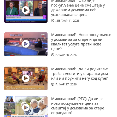
Миловановић: Ово није
поскупљење цене смештаја у
државним домовима већ
усаглашавање цена
ФЕБРУАР 11, 2026
Миловановић: Ново поскупљење
у домовима за старе и да ли
квалитет услуге прати нове
цене?
ЈАНУАР 28, 2026
Миловановић: Да ли родитеље
треба сместити у старачки дом
или им пружити негу код куће?
ЈАНУАР 27, 2026
Миловановић (РТС): Да ли је
ново поскупљење цена за
смештај у домовима за старе
оправдано?