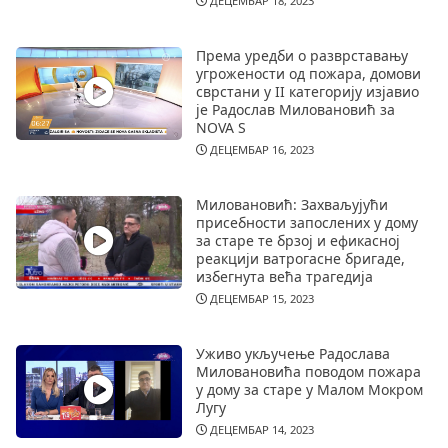
ДЕЦЕМБАР 18, 2023
Према уредби о разврставању
угрожености од пожара, домови
сврстани у II категорију изјавио
је Радослав Миловановић за
NOVA S
ДЕЦЕМБАР 16, 2023
Миловановић: Захваљујући
присебности запослених у дому
за старе те брзој и ефикасној
реакцији ватрогасне бригаде,
избегнута већа трагедија
ДЕЦЕМБАР 15, 2023
Уживо укључење Радослава
Миловановића поводом пожара
у дому за старе у Малом Мокром
Лугу
ДЕЦЕМБАР 14, 2023