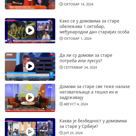
ОКТОБАР 14, 2024
Како се у домовима за старе
обележава 1.октобар,
међународни дан старијих особа
ОКТОБАР 1, 2024
Да ли су домови за старе
потреба или луксуз?
СЕПТЕМБАР 24, 2024
Домови за старе све теже налазе
неговатељице а тешко их и
задржавају
АВГУСТ 4, 2024
Каква је безбедност у домовима
за старе у Србији?
ЈУЛ 25, 2024