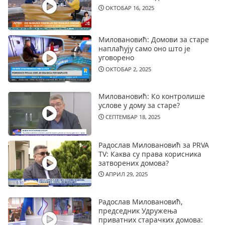
ОКТОБАР 16, 2025
Миловановић: Домови за старе
наплаћују само оно што је
уговорено
ОКТОБАР 2, 2025
Миловановић: Ко контролише
услове у дому за старе?
СЕПТЕМБАР 18, 2025
Радослав Миловановић за PRVA
TV: Каква су права корисника
затворених домова?
АПРИЛ 29, 2025
Радослав Миловановић,
председник Удружења
приватних старачких домова: