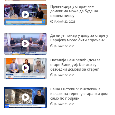
Превенција у старачким
домовима може да буде на
вишем нивоу
ЈАНУАР 22, 2025
Да ли је пожар у дому за старе у
Барајеву могао бити спречен?
ЈАНУАР 22, 2025
Наталија Ракићевић (Дом за
старе Винијум): Колико су
безбедни домови за старе?
ЈАНУАР 22, 2025
Саша Ристовић: Инспекција
излази на терен у старачки дом
само по пријави
ЈАНУАР 21, 2025