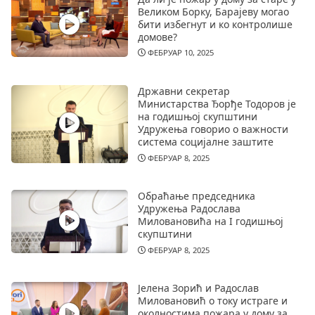
Великом Борку, Барајеву могао
бити избегнут и ко контролише
домове?
ФЕБРУАР 10, 2025
Државни секретар
Министарства Ђорђе Тодоров је
на годишњој скупштини
Удружења говорио о важности
система социјалне заштите
ФЕБРУАР 8, 2025
Обраћање председника
Удружења Радослава
Миловановића на I годишњој
скупштини
ФЕБРУАР 8, 2025
Јелена Зорић и Радослав
Миловановић о току истраге и
околностима пожара у дому за