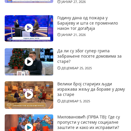
ЈАНУАР 27, 2026
Годину дана од пожара у
Барајеву и шта се променило
након тог догађаја
ЈАНУАР 21, 2026
Да ли су због супер грипа
забрањене посете домовима за
старе?
ДЕЦЕМБАР 25, 2025
Велики број старијих људи
изражава жељу да бораве у дому
за старе
ДЕЦЕМБАР 5, 2025
Миловановић (ПРВА ТВ): Где су
пропусти у систему социјалне
заштите и како их исправити?