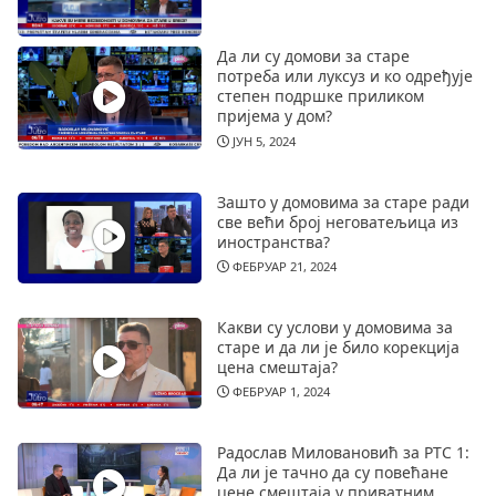
Да ли су домови за старе
потреба или луксуз и ко одређује
степен подршке приликом
пријема у дом?
ЈУН 5, 2024
Зашто у домовима за старе ради
све већи број неговатељица из
иностранства?
ФЕБРУАР 21, 2024
Какви су услови у домовима за
старе и да ли је било корекција
цена смештаја?
ФЕБРУАР 1, 2024
Радослав Миловановић за РТС 1:
Да ли је тачно да су повећане
цене смештаја у приватним