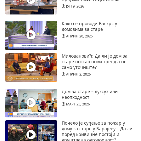
ЈУН 9, 2026
Како се проводи Васкрс у
домовима за старе
АПРИЛ 20, 2026
Миловановић: Да ли је дом за
старе постао нови тренд а не
само уточиште?
АПРИЛ 2, 2026
Дом за старе – луксуз или
неопходност
МАРТ 23, 2026
Почело је суђење за пожар у
дому за старе у Барајеву – Да ли
поред кривичне постоји и
друштвена одговорност?