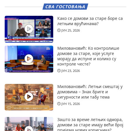
СВА ГОСТОВАЊА
Како се домови за старе боре са
летњим врућинама?
ЈУН 25, 2026
Миловановић: Ко контролише
домове за старе, које услуге
морају да испуне и колико су
контроле честе?
ЈУН 23, 2026
Миловановић: Летњи смештај у
домовима – Знак бриге и
сигурности или табу тема
ЈУН 15, 2026
Зашто за време летњих одмора,
домови за старе имају већи број
пријема нових корисника?