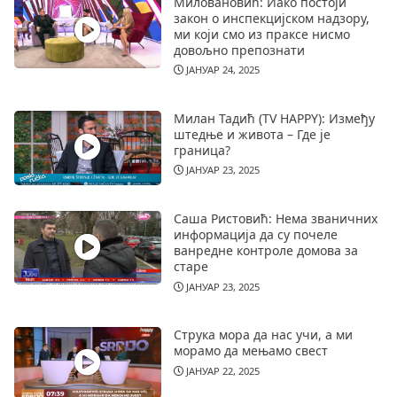
Миловановић: Иако постоји
закон о инспекцијском надзору,
ми који смо из праксе нисмо
довољно препознати
ЈАНУАР 24, 2025
Милан Тадић (TV HAPPY): Између
штедње и живота – Где је
граница?
ЈАНУАР 23, 2025
Саша Ристовић: Нема званичних
информација да су почеле
ванредне контроле домова за
старе
ЈАНУАР 23, 2025
Струка мора да нас учи, а ми
морамо да мењамо свест
ЈАНУАР 22, 2025