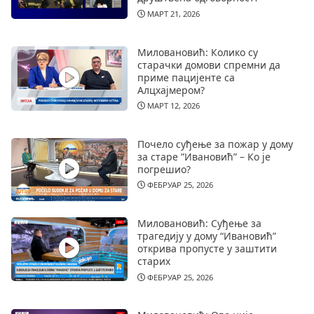
МАРТ 21, 2026
Миловановић: Колико су
старачки домови спремни да
приме пацијенте са
Алцхајмером?
МАРТ 12, 2026
Почело суђење за пожар у дому
за старе ”Ивановић” – Ко је
погрешио?
ФЕБРУАР 25, 2026
Миловановић: Суђење за
трагедију у дому “Ивановић”
открива пропусте у заштити
старих
ФЕБРУАР 25, 2026