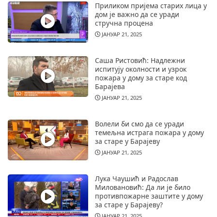
Приликом пријема старих лица у
дом је важно да се уради
стручна процена
ЈАНУАР 21, 2025
Саша Ристовић: Надлежни
испитују околности и узрок
пожара у дому за старе код
Барајева
ЈАНУАР 21, 2025
Волели би смо да се уради
темељна истрага пожара у дому
за старе у Барајеву
ЈАНУАР 21, 2025
Лука Чаушић и Радослав
Миловановић: Да ли је било
противпожарне заштите у дому
за старе у Барајеву?
ЈАНУАР 21, 2025