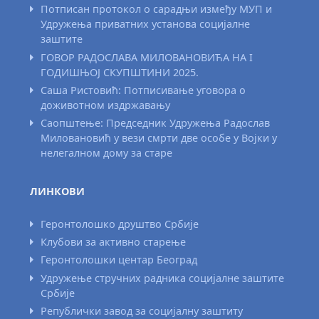
Потписан протокол о сарадњи између МУП и
Удружења приватних установа социјалне
заштите
ГОВОР РАДОСЛАВА МИЛОВАНОВИЋА НА I
ГОДИШЊОЈ СКУПШТИНИ 2025.
Саша Ристовић: Потписивање уговора о
доживотном издржавању
Саопштење: Председник Удружења Радослав
Миловановић у вези смрти две особе у Војки у
нелегалном дому за старе
ЛИНКОВИ
Геронтолошко друштво Србије
Клубови за активно старење
Геронтолошки центар Београд
Удружење стручних радника социјалне заштите
Србије
Републички завод за социјалну заштиту