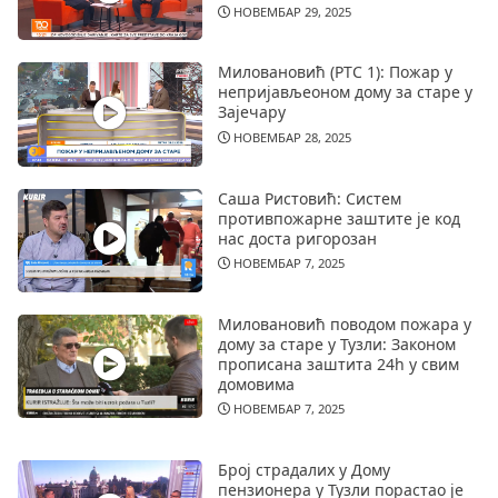
НОВЕМБАР 29, 2025
Миловановић (РТС 1): Пожар у
непријављеоном дому за старе у
Зајечару
НОВЕМБАР 28, 2025
Саша Ристовић: Систем
противпожарне заштите је код
нас доста ригорозан
НОВЕМБАР 7, 2025
Миловановић поводом пожара у
дому за старе у Тузли: Законом
прописана заштита 24h у свим
домовима
НОВЕМБАР 7, 2025
Број страдалих у Дому
пензионера у Тузли порастао је