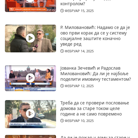
контролом?
ФЕБРУАР 15, 2025
Р. Миловановић: Надамо се да је
ово први корак да се у систему
социјалне заштите коначно
уведе ред
ФЕБРУАР 14, 2025
Јованка Зечевић и Радослав
Миловановић: Да ли је најбоље
поделити имовину тестаментом?
ФЕБРУАР 12, 2025
Треба да се провери пословање
домова за старе током целе
године а не само повремено
ФЕБРУАР 10, 2025
Да ли је пожар у дому за старе у