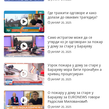
Где тражити одговоре и како
долази до оваквих трагедија?
ЈАНУАР 20, 2025
Само истрагом може да се
утврди ко је одговоран за пожар
у дому за старе у Барајеву
ЈАНУАР 20, 2025
Узрок пожара у дому за старе у
Барајеву мора бити пронађен а
кривац процесуиран
ЈАНУАР 20, 2025
О пожару у дому за старе у
Барајеву за EURONEWS говори
Радослав Миловановић
ЈАНУАР 20, 2025