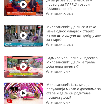
да ли је ова врста насиља у
порасту за TV PRVA говори
Р.Миловановић
ОКТОБАР 25, 2023
Миловановић: Да ли се и како
мења однос младих и старих
након што одлуче да пређу у дом
за старе?
ОКТОБАР 24, 2023
Радмила Урошевић и Радослав
Миловановић: Да ли је треће
доба нови почетак?
ОКТОБАР 5, 2023
Миловановић: Шта млађа
популација мисли о домовима за
старе и да ли би родитеље
послали у дом?
ОКТОБАР 4, 2023