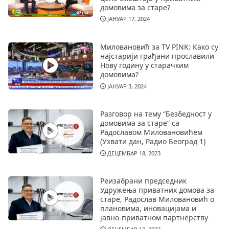
домовима за старе?
ЈАНУАР 17, 2024
Миловановић за TV PINK: Како су
најстарији грађани прославили
Нову годину у старачким
домовима?
ЈАНУАР 3, 2024
Разговор на тему “Безбедност у
домовима за старе” са
Радославом Миловановићем
(Ухвати дан, Радио Београд 1)
ДЕЦЕМБАР 18, 2023
Реизабрани председник
Удружења приватних домова за
старе, Радослав Миловановић о
плановима, иновацијама и
јавно-приватном партнерству