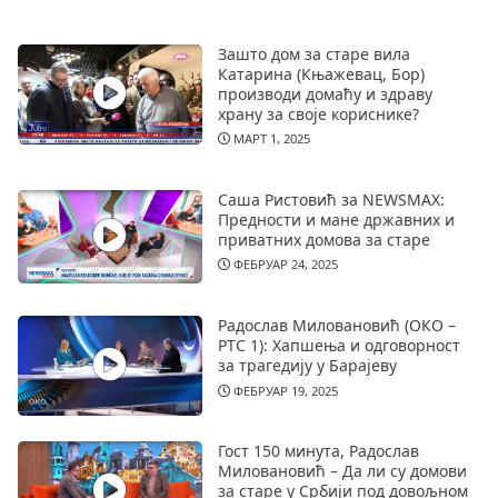
Зашто дом за старе вила
Катарина (Књажевац, Бор)
производи домаћу и здраву
храну за своје кориснике?
МАРТ 1, 2025
Саша Ристовић за NEWSMAX:
Предности и мане државних и
приватних домова за старе
ФЕБРУАР 24, 2025
Радослав Миловановић (ОКО –
РТС 1): Хапшења и одговорност
за трагедију у Барајеву
ФЕБРУАР 19, 2025
Гост 150 минута, Радослав
Миловановић – Да ли су домови
за старе у Србији под довољном