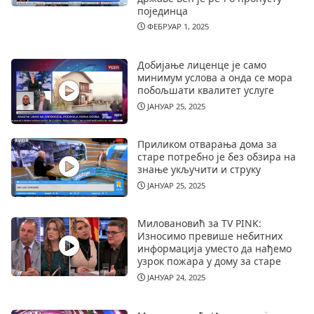
појединца
ФЕБРУАР 1, 2025
Добијање лиценце је само
минимум услова а онда се мора
побољшати квалитет услуге
ЈАНУАР 25, 2025
Приликом отварања дома за
старе потребно је без обзира на
знање укључити и струку
ЈАНУАР 25, 2025
Миловановић за TV PINK:
Износимо превише небитних
информација уместо да нађемо
узрок пожара у дому за старе
ЈАНУАР 24, 2025