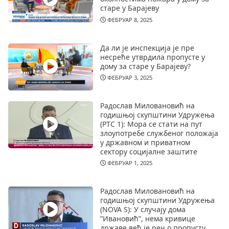
старе у Барајеву
ФЕБРУАР 8, 2025
Да ли је инспекција је пре
несреће утврдила пропусте у
дому за старе у Барајеву?
ФЕБРУАР 3, 2025
Радослав Миловановић на
годишњој скупштини Удружења
(РТС 1): Мора се стати на пут
злоупотребе службеног положаја
у државном и приватном
сектору социјалне заштите
ФЕБРУАР 1, 2025
Радослав Миловановић на
годишњој скупштини Удружења
(NOVA S): У случају дома
”Ивановић”, нема кривице
државе већ је реч о пропусту