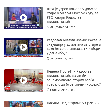
Шта је узрок пожара у дому за
старе у Малом Мокром Лугу, за
РТС говори Радослав
Миловановић
ДЕЦЕМБАР 14, 2023
Радослав Миловановић: Каква је
ситуација у домовима за старе и
како ће се организовати избори
у децембру?
ДЕЦЕМБАР 6, 2023
Невена Протић и Радослав
Миловановић: Да ли би
занемаривање старих особа
требало да буде кривично дело?
НОВЕМБАР 23, 2023
Насиље над старима у Србији и