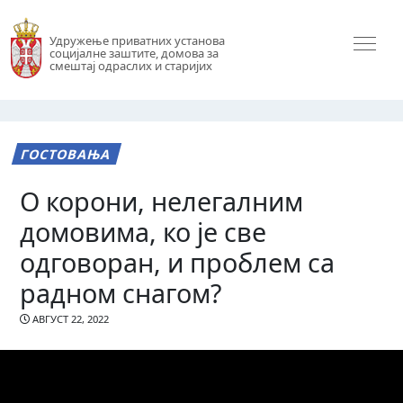
Удружење приватних установа
социјалне заштите, домова за
смештај одраслих и старијих
ГОСТОВАЊА
О корони, нелегалним
домовима, ко је све
одговоран, и проблем са
радном снагом?
АВГУСТ 22, 2022