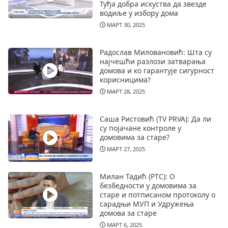
Туђа добра искуства да звезде
водиље у избору дома
МАРТ 30, 2025
Радослав Миловановић: Шта су
најчешћи разлози затварања
домова и ко гарантује сигурност
корисницима?
МАРТ 28, 2025
Саша Ристовић (TV PRVA): Да ли
су појачане контроле у
домовима за старе?
МАРТ 27, 2025
Милан Тадић (РТС): О
безбедности у домовима за
старе и потписаном протоколу о
сарадњи МУП и Удружења
домова за старе
МАРТ 6, 2025