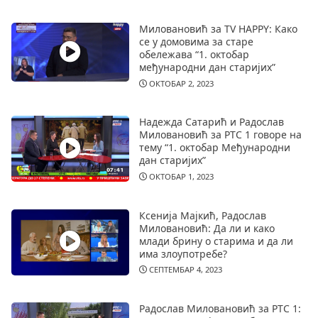
Миловановић за TV HAPPY: Како
се у домовима за старе
обележава “1. октобар
међународни дан старијих”
ОКТОБАР 2, 2023
Надежда Сатарић и Радослав
Миловановић за РТС 1 говоре на
тему “1. октобар Међународни
дан старијих”
ОКТОБАР 1, 2023
Ксенија Мајкић, Радослав
Миловановић: Да ли и како
млади брину о старима и да ли
има злоупотребе?
СЕПТЕМБАР 4, 2023
Радослав Миловановић за РТС 1: