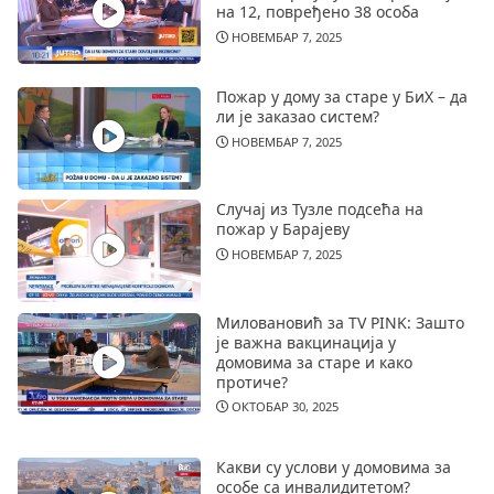
на 12, повређено 38 особа
НОВЕМБАР 7, 2025
Пожар у дому за старе у БиХ – да
ли је заказао систем?
НОВЕМБАР 7, 2025
Случај из Тузле подсећа на
пожар у Барајеву
НОВЕМБАР 7, 2025
Миловановић за TV PINK: Зашто
је важна вакцинација у
домовима за старе и како
протиче?
ОКТОБАР 30, 2025
Какви су услови у домовима за
особе са инвалидитетом?