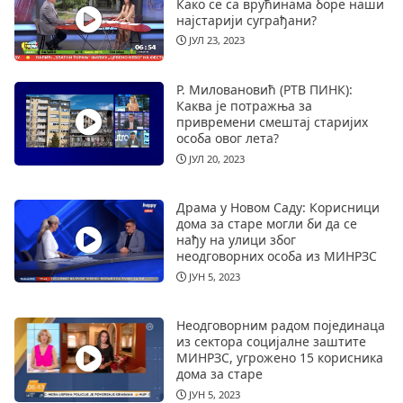
Како се са врућинама боре наши
најстарији суграђани?
ЈУЛ 23, 2023
Р. Миловановић (РТВ ПИНК):
Каква је потражња за
привремени смештај старијих
особа овог лета?
ЈУЛ 20, 2023
Драма у Новом Саду: Корисници
дома за старе могли би да се
нађу на улици због
неодговорних особа из МИНРЗС
ЈУН 5, 2023
Неодговорним радом појединаца
из сектора социјалне заштите
МИНРЗС, угрожено 15 корисника
дома за старе
ЈУН 5, 2023