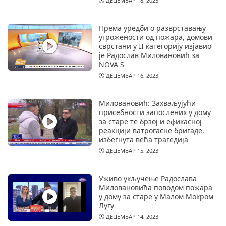
ДЕЦЕМБАР 18, 2023
Према уредби о разврставању
угрожености од пожара, домови
сврстани у II категорију изјавио
је Радослав Миловановић за
NOVA S
ДЕЦЕМБАР 16, 2023
Миловановић: Захваљујући
присебности запослених у дому
за старе те брзој и ефикасној
реакцији ватрогасне бригаде,
избегнута већа трагедија
ДЕЦЕМБАР 15, 2023
Уживо укључење Радослава
Миловановића поводом пожара
у дому за старе у Малом Мокром
Лугу
ДЕЦЕМБАР 14, 2023