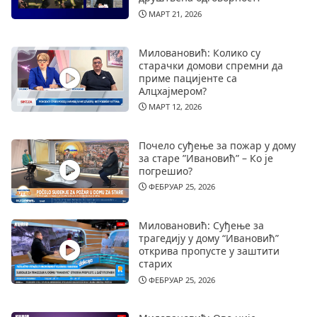
МАРТ 21, 2026
Миловановић: Колико су
старачки домови спремни да
приме пацијенте са
Алцхајмером?
МАРТ 12, 2026
Почело суђење за пожар у дому
за старе ”Ивановић” – Ко је
погрешио?
ФЕБРУАР 25, 2026
Миловановић: Суђење за
трагедију у дому “Ивановић”
открива пропусте у заштити
старих
ФЕБРУАР 25, 2026