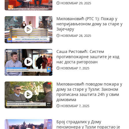
НОВЕМБАР 29, 2025
Миловановић (РТС 1): Пожар у
непријављеоном дому за старе у
Зајечару
НОВЕМБАР 28, 2025
Саша Ристовић: Систем
противпожарне заштите је код
нас доста ригорозан
НОВЕМБАР 7, 2025
Миловановић поводом пожара у
дому за старе у Тузли: Законом
прописана заштита 24h у свим
домовима
НОВЕМБАР 7, 2025
Број страдалих у Дому
пензионера у Тузли порастао је