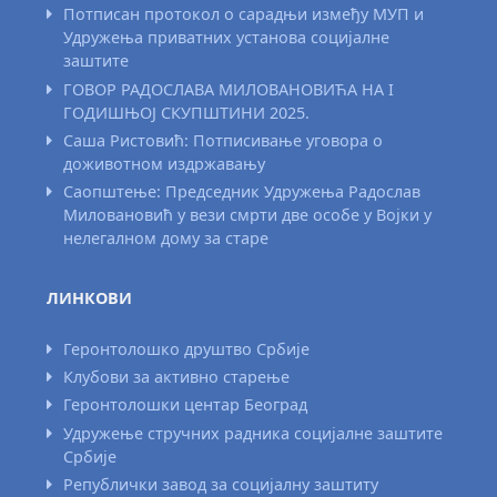
Потписан протокол о сарадњи између МУП и
Удружења приватних установа социјалне
заштите
ГОВОР РАДОСЛАВА МИЛОВАНОВИЋА НА I
ГОДИШЊОЈ СКУПШТИНИ 2025.
Саша Ристовић: Потписивање уговора о
доживотном издржавању
Саопштење: Председник Удружења Радослав
Миловановић у вези смрти две особе у Војки у
нелегалном дому за старе
ЛИНКОВИ
Геронтолошко друштво Србије
Клубови за активно старење
Геронтолошки центар Београд
Удружење стручних радника социјалне заштите
Србије
Републички завод за социјалну заштиту