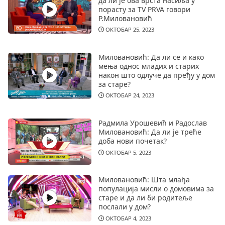
да ли је ова врста насиља у
порасту за TV PRVA говори
Р.Миловановић
ОКТОБАР 25, 2023
Миловановић: Да ли се и како
мења однос младих и старих
након што одлуче да пређу у дом
за старе?
ОКТОБАР 24, 2023
Радмила Урошевић и Радослав
Миловановић: Да ли је треће
доба нови почетак?
ОКТОБАР 5, 2023
Миловановић: Шта млађа
популација мисли о домовима за
старе и да ли би родитеље
послали у дом?
ОКТОБАР 4, 2023