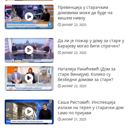
Превенција у старачким
домовима може да буде на
вишем нивоу
ЈАНУАР 22, 2025
Да ли је пожар у дому за старе у
Барајеву могао бити спречен?
ЈАНУАР 22, 2025
Наталија Ракићевић (Дом за
старе Винијум): Колико су
безбедни домови за старе?
ЈАНУАР 22, 2025
Саша Ристовић: Инспекција
излази на терен у старачки дом
само по пријави
ЈАНУАР 21, 2025