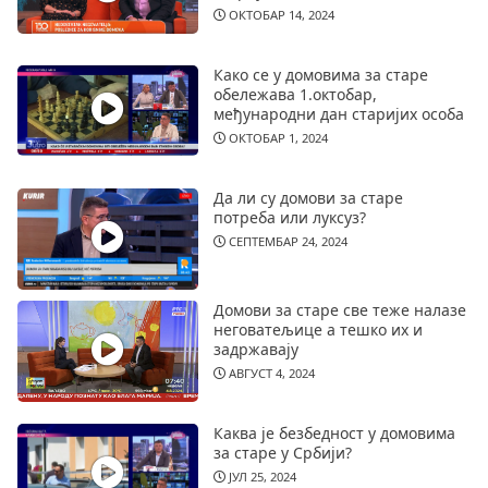
ОКТОБАР 14, 2024
Како се у домовима за старе
обележава 1.октобар,
међународни дан старијих особа
ОКТОБАР 1, 2024
Да ли су домови за старе
потреба или луксуз?
СЕПТЕМБАР 24, 2024
Домови за старе све теже налазе
неговатељице а тешко их и
задржавају
АВГУСТ 4, 2024
Каква је безбедност у домовима
за старе у Србији?
ЈУЛ 25, 2024