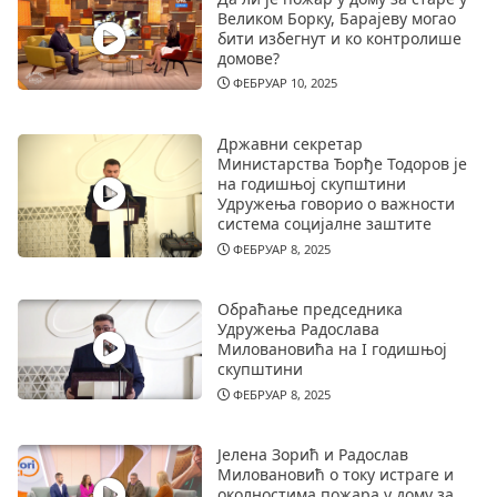
Великом Борку, Барајеву могао
бити избегнут и ко контролише
домове?
ФЕБРУАР 10, 2025
Државни секретар
Министарства Ђорђе Тодоров је
на годишњој скупштини
Удружења говорио о важности
система социјалне заштите
ФЕБРУАР 8, 2025
Обраћање председника
Удружења Радослава
Миловановића на I годишњој
скупштини
ФЕБРУАР 8, 2025
Јелена Зорић и Радослав
Миловановић о току истраге и
околностима пожара у дому за