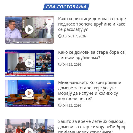
СВА ГОСТОВАЊА
Како корисници домова за старе
подносе тропске врућине и како
се расхлађују?
АВГУСТ 7, 2026
Како се домови за старе боре са
летњим врућинама?
ЈУН 25, 2026
Миловановић: Ко контролише
домове за старе, које услуге
морају да испуне и колико су
контроле честе?
ЈУН 23, 2026
Зашто за време летњих одмора,
домови за старе имају већи број
пријема нових корисника?