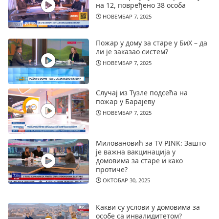
на 12, повређено 38 особа
НОВЕМБАР 7, 2025
Пожар у дому за старе у БиХ – да
ли је заказао систем?
НОВЕМБАР 7, 2025
Случај из Тузле подсећа на
пожар у Барајеву
НОВЕМБАР 7, 2025
Миловановић за TV PINK: Зашто
је важна вакцинација у
домовима за старе и како
протиче?
ОКТОБАР 30, 2025
Какви су услови у домовима за
особе са инвалидитетом?