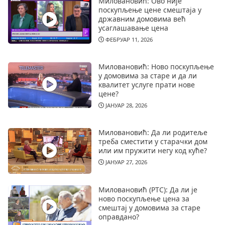
Миловановић: Ово није
поскупљење цене смештаја у
државним домовима већ
усаглашавање цена
ФЕБРУАР 11, 2026
Миловановић: Ново поскупљење
у домовима за старе и да ли
квалитет услуге прати нове
цене?
ЈАНУАР 28, 2026
Миловановић: Да ли родитеље
треба сместити у старачки дом
или им пружити негу код куће?
ЈАНУАР 27, 2026
Миловановић (РТС): Да ли је
ново поскупљење цена за
смештај у домовима за старе
оправдано?