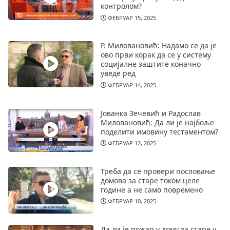
контролом?
ФЕБРУАР 15, 2025
Р. Миловановић: Надамо се да је
ово први корак да се у систему
социјалне заштите коначно
уведе ред
ФЕБРУАР 14, 2025
Јованка Зечевић и Радослав
Миловановић: Да ли је најбоље
поделити имовину тестаментом?
ФЕБРУАР 12, 2025
Треба да се провери пословање
домова за старе током целе
године а не само повремено
ФЕБРУАР 10, 2025
Да ли је пожар у дому за старе у