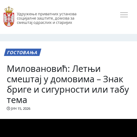
Удружење приватних установа
социјалне заштите, домова за
смештај одраслих и старијих
ГОСТОВАЊА
Миловановић: Летњи
смештај у домовима – Знак
бриге и сигурности или табу
тема
ЈУН 15, 2026