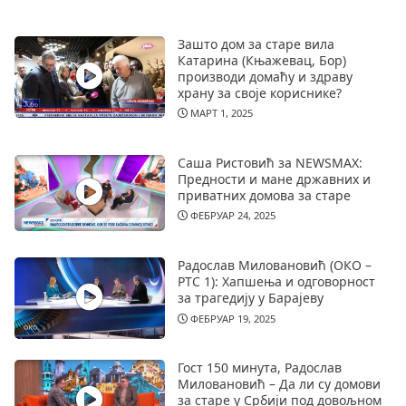
Зашто дом за старе вила
Катарина (Књажевац, Бор)
производи домаћу и здраву
храну за своје кориснике?
МАРТ 1, 2025
Саша Ристовић за NEWSMAX:
Предности и мане државних и
приватних домова за старе
ФЕБРУАР 24, 2025
Радослав Миловановић (ОКО –
РТС 1): Хапшења и одговорност
за трагедију у Барајеву
ФЕБРУАР 19, 2025
Гост 150 минута, Радослав
Миловановић – Да ли су домови
за старе у Србији под довољном