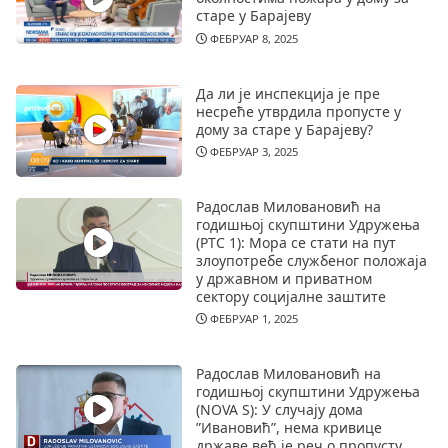
старе у Барајеву
ФЕБРУАР 8, 2025
Да ли је инспекција је пре
несреће утврдила пропусте у
дому за старе у Барајеву?
ФЕБРУАР 3, 2025
Радослав Миловановић на
годишњој скупштини Удружења
(РТС 1): Мора се стати на пут
злоупотребе службеног положаја
у државном и приватном
сектору социјалне заштите
ФЕБРУАР 1, 2025
Радослав Миловановић на
годишњој скупштини Удружења
(NOVA S): У случају дома
”Ивановић”, нема кривице
државе већ је реч о пропусту