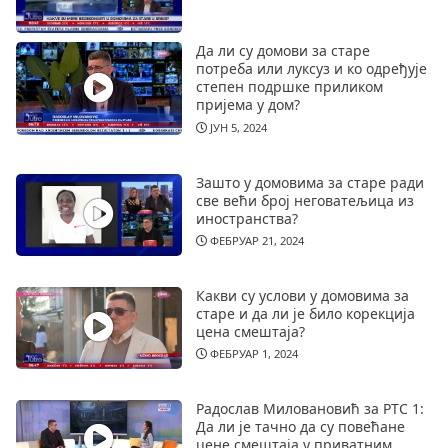
Да ли су домови за старе
потреба или луксуз и ко одређује
степен подршке приликом
пријема у дом?
ЈУН 5, 2024
Зашто у домовима за старе ради
све већи број неговатељица из
иностранства?
ФЕБРУАР 21, 2024
Какви су услови у домовима за
старе и да ли је било корекција
цена смештаја?
ФЕБРУАР 1, 2024
Радослав Миловановић за РТС 1:
Да ли је тачно да су повећане
цене смештаја у приватним