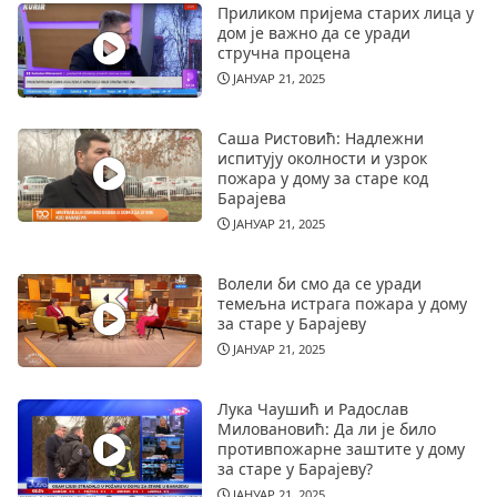
Приликом пријема старих лица у
дом је важно да се уради
стручна процена
ЈАНУАР 21, 2025
Саша Ристовић: Надлежни
испитују околности и узрок
пожара у дому за старе код
Барајева
ЈАНУАР 21, 2025
Волели би смо да се уради
темељна истрага пожара у дому
за старе у Барајеву
ЈАНУАР 21, 2025
Лука Чаушић и Радослав
Миловановић: Да ли је било
противпожарне заштите у дому
за старе у Барајеву?
ЈАНУАР 21, 2025