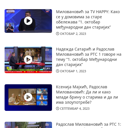
Миловановић за TV HAPPY: Како
се у домовима за старе
обележава “1. октобар
међународни дан старијих”
ОКТОБАР 2, 2023
Надежда Сатарић и Радослав
Миловановић за РТС 1 говоре на
тему “1. октобар Међународни
дан старијих”
ОКТОБАР 1, 2023
Ксенија Мајкић, Радослав
Миловановић: Да ли и како
млади брину о старима и да ли
има злоупотребе?
СЕПТЕМБАР 4, 2023
Радослав Миловановић за РТС 1: