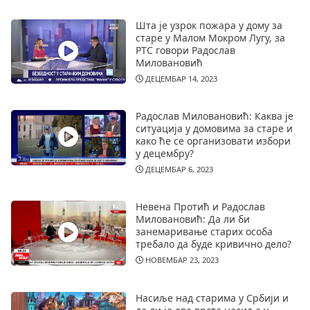
Шта је узрок пожара у дому за
старе у Малом Мокром Лугу, за
РТС говори Радослав
Миловановић
ДЕЦЕМБАР 14, 2023
Радослав Миловановић: Каква је
ситуација у домовима за старе и
како ће се организовати избори
у децембру?
ДЕЦЕМБАР 6, 2023
Невена Протић и Радослав
Миловановић: Да ли би
занемаривање старих особа
требало да буде кривично дело?
НОВЕМБАР 23, 2023
Насиље над старима у Србији и