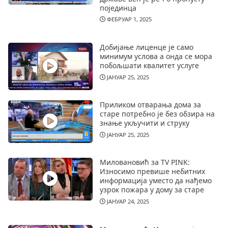
појединца
ФЕБРУАР 1, 2025
Добијање лиценце је само
минимум услова а онда се мора
побољшати квалитет услуге
ЈАНУАР 25, 2025
Приликом отварања дома за
старе потребно је без обзира на
знање укључити и струку
ЈАНУАР 25, 2025
Миловановић за TV PINK:
Износимо превише небитних
информација уместо да нађемо
узрок пожара у дому за старе
ЈАНУАР 24, 2025