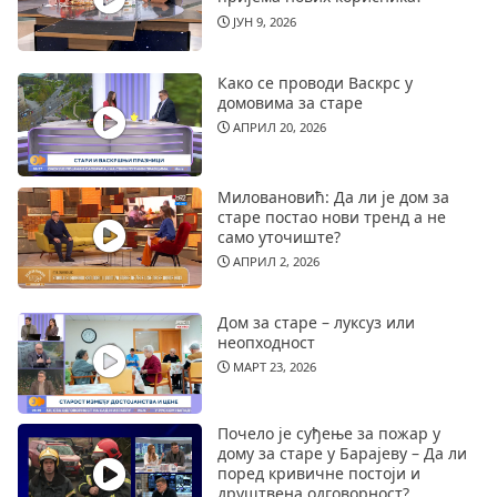
ЈУН 9, 2026
Како се проводи Васкрс у
домовима за старе
АПРИЛ 20, 2026
Миловановић: Да ли је дом за
старе постао нови тренд а не
само уточиште?
АПРИЛ 2, 2026
Дом за старе – луксуз или
неопходност
МАРТ 23, 2026
Почело је суђење за пожар у
дому за старе у Барајеву – Да ли
поред кривичне постоји и
друштвена одговорност?