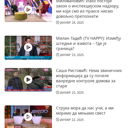
Миловановић: Иако постоји
закон о инспекцијском надзору,
ми који смо из праксе нисмо
довољно препознати
ЈАНУАР 24, 2025
Милан Тадић (TV HAPPY): Између
штедње и живота – Где је
граница?
ЈАНУАР 23, 2025
Саша Ристовић: Нема званичних
информација да су почеле
ванредне контроле домова за
старе
ЈАНУАР 23, 2025
Струка мора да нас учи, а ми
морамо да мењамо свест
ЈАНУАР 22, 2025