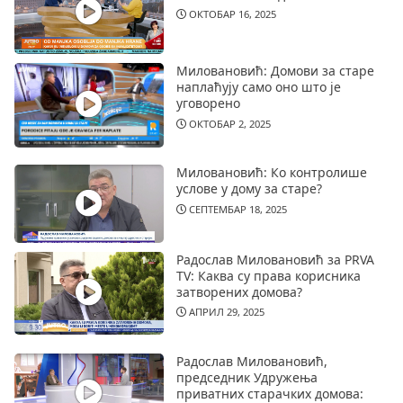
ОКТОБАР 16, 2025
Миловановић: Домови за старе
наплаћују само оно што је
уговорено
ОКТОБАР 2, 2025
Миловановић: Ко контролише
услове у дому за старе?
СЕПТЕМБАР 18, 2025
Радослав Миловановић за PRVA
TV: Каква су права корисника
затворених домова?
АПРИЛ 29, 2025
Радослав Миловановић,
председник Удружења
приватних старачких домова: