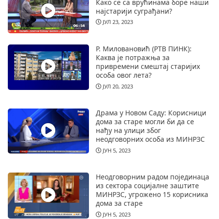
Како се са врућинама боре наши
најстарији суграђани?
ЈУЛ 23, 2023
Р. Миловановић (РТВ ПИНК):
Каква је потражња за
привремени смештај старијих
особа овог лета?
ЈУЛ 20, 2023
Драма у Новом Саду: Корисници
дома за старе могли би да се
нађу на улици због
неодговорних особа из МИНРЗС
ЈУН 5, 2023
Неодговорним радом појединаца
из сектора социјалне заштите
МИНРЗС, угрожено 15 корисника
дома за старе
ЈУН 5, 2023