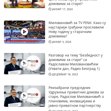
домовима за старе?
ЈАНУАР 17, 2024
Миловановић за TV PINK: Како су
најстарији грађани прославили
Нову годину у старачким
домовима?
ЈАНУАР 3, 2024
Разговор на тему “Безбедност у
домовима за старе” са
Радославом Миловановићем
(Ухвати дан, Радио Београд 1)
ДЕЦЕМБАР 18, 2023
Реизабрани председник
Удружења приватних домова за
старе, Радослав Миловановић о
плановима, иновацијама и
јавно-приватном партнерству