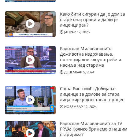
Како бити сигуран да је дом за
старе онај прави и да ли је
лиценциран?
ЈАНУАР 17, 2025
Радослав Миловановић:
Доживотна издржавања,
потенцијалне злоупотребе и
насиља над старима
ДЕЦЕМБАР 5, 2024
Саша Ристовић: Добијање
лиценце за домове за стара
лица није једноставан процес
НОВЕМБАР 12, 2024
Радослав Миловановић за TV
PRVA: Колико бринемо о нашим
старијима?