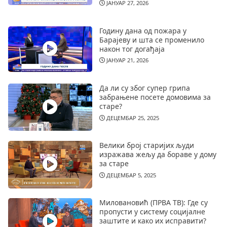
ЈАНУАР 27, 2026
Годину дана од пожара у
Барајеву и шта се променило
након тог догађаја
ЈАНУАР 21, 2026
Да ли су због супер грипа
забрањене посете домовима за
старе?
ДЕЦЕМБАР 25, 2025
Велики број старијих људи
изражава жељу да бораве у дому
за старе
ДЕЦЕМБАР 5, 2025
Миловановић (ПРВА ТВ): Где су
пропусти у систему социјалне
заштите и како их исправити?