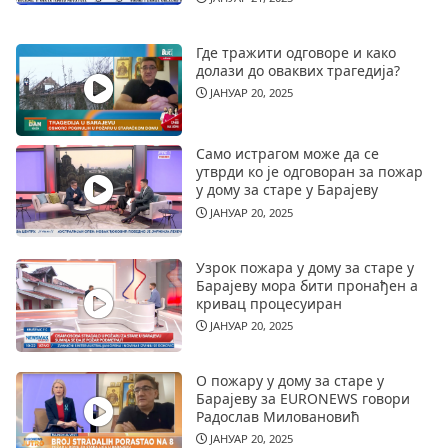
Где тражити одговоре и како
долази до оваквих трагедија?
ЈАНУАР 20, 2025
Само истрагом може да се
утврди ко је одговоран за пожар
у дому за старе у Барајеву
ЈАНУАР 20, 2025
Узрок пожара у дому за старе у
Барајеву мора бити пронађен а
кривац процесуиран
ЈАНУАР 20, 2025
О пожару у дому за старе у
Барајеву за EURONEWS говори
Радослав Миловановић
ЈАНУАР 20, 2025