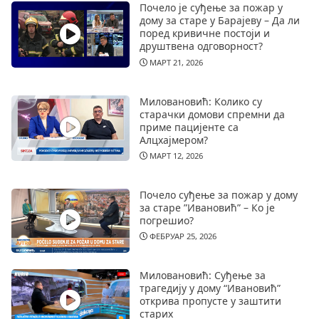
Почело је суђење за пожар у
дому за старе у Барајеву – Да ли
поред кривичне постоји и
друштвена одговорност?
МАРТ 21, 2026
Миловановић: Колико су
старачки домови спремни да
приме пацијенте са
Алцхајмером?
МАРТ 12, 2026
Почело суђење за пожар у дому
за старе ”Ивановић” – Ко је
погрешио?
ФЕБРУАР 25, 2026
Миловановић: Суђење за
трагедију у дому “Ивановић”
открива пропусте у заштити
старих