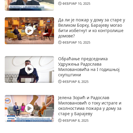
ФЕБРУАР 10, 2025
Да ли је пожар у дому за старе у
Великом Борку, Барајеву могао
бити избегнут и ко контролише
домове?
ФЕБРУАР 10, 2025
Обраћање председника
Удружења Радослава
Миловановића на I годишњој
скупштини
ФЕБРУАР 8, 2025
Јелена Зорић и Радослав
Миловановић о току истраге и
околностима пожара у дому за
старе у Барајеву
ФЕБРУАР 8, 2025