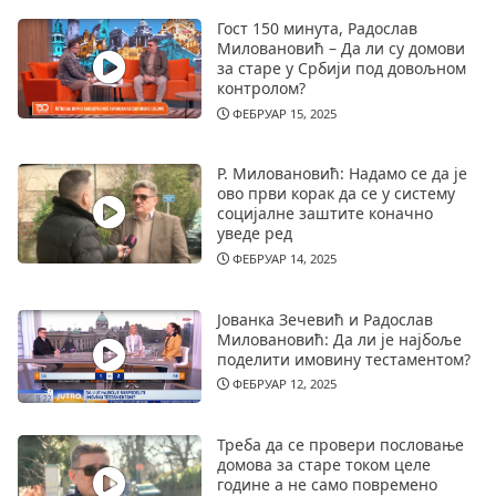
Гост 150 минута, Радослав
Миловановић – Да ли су домови
за старе у Србији под довољном
контролом?
ФЕБРУАР 15, 2025
Р. Миловановић: Надамо се да је
ово први корак да се у систему
социјалне заштите коначно
уведе ред
ФЕБРУАР 14, 2025
Јованка Зечевић и Радослав
Миловановић: Да ли је најбоље
поделити имовину тестаментом?
ФЕБРУАР 12, 2025
Треба да се провери пословање
домова за старе током целе
године а не само повремено