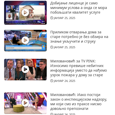
Добијање лиценце је само
минимум услова а онда се мора
побољшати квалитет услуге
ЈАНУАР 25, 2025
Приликом отварања дома за
старе потребно је без обзира на
знање укључити и струку
ЈАНУАР 25, 2025
Миловановић за TV PINK:
Износимо превише небитних
информација уместо да нађемо
узрок пожара у дому за старе
ЈАНУАР 24, 2025
Миловановић: Иако постоји
закон о инспекцијском надзору,
ми који смо из праксе нисмо
довољно препознати
ЈАНУАР 24, 2025