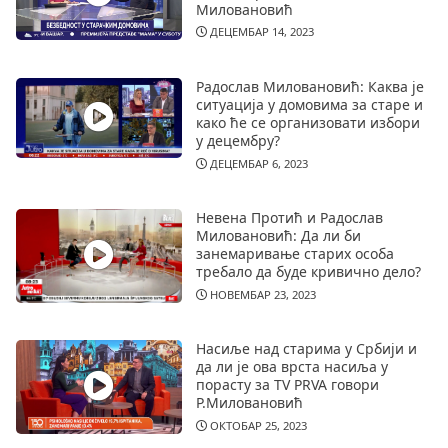
Миловановић
ДЕЦЕМБАР 14, 2023
Радослав Миловановић: Каква је
ситуација у домовима за старе и
како ће се организовати избори
у децембру?
ДЕЦЕМБАР 6, 2023
Невена Протић и Радослав
Миловановић: Да ли би
занемаривање старих особа
требало да буде кривично дело?
НОВЕМБАР 23, 2023
Насиље над старима у Србији и
да ли је ова врста насиља у
порасту за TV PRVA говори
Р.Миловановић
ОКТОБАР 25, 2023