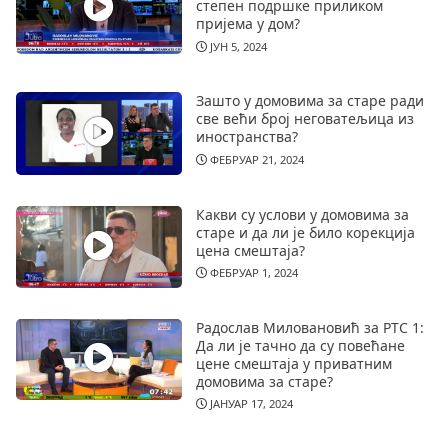
степен подршке приликом
пријема у дом?
ЈУН 5, 2024
Зашто у домовима за старе ради
све већи број неговатељица из
иностранства?
ФЕБРУАР 21, 2024
Какви су услови у домовима за
старе и да ли је било корекција
цена смештаја?
ФЕБРУАР 1, 2024
Радослав Миловановић за РТС 1:
Да ли је тачно да су повећане
цене смештаја у приватним
домовима за старе?
ЈАНУАР 17, 2024