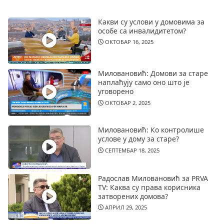
Какви су услови у домовима за
особе са инвалидитетом?
ОКТОБАР 16, 2025
Миловановић: Домови за старе
наплаћују само оно што је
уговорено
ОКТОБАР 2, 2025
Миловановић: Ко контролише
услове у дому за старе?
СЕПТЕМБАР 18, 2025
Радослав Миловановић за PRVA
TV: Каква су права корисника
затворених домова?
АПРИЛ 29, 2025