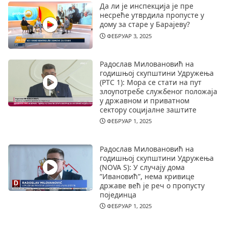
Да ли је инспекција је пре
несреће утврдила пропусте у
дому за старе у Барајеву?
ФЕБРУАР 3, 2025
Радослав Миловановић на
годишњој скупштини Удружења
(РТС 1): Мора се стати на пут
злоупотребе службеног положаја
у државном и приватном
сектору социјалне заштите
ФЕБРУАР 1, 2025
Радослав Миловановић на
годишњој скупштини Удружења
(NOVA S): У случају дома
”Ивановић”, нема кривице
државе већ је реч о пропусту
појединца
ФЕБРУАР 1, 2025