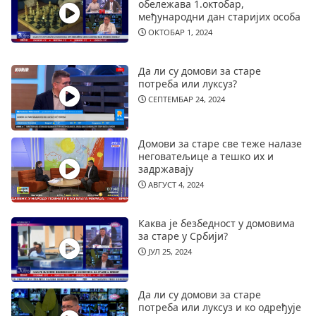
обележава 1.октобар,
међународни дан старијих особа
ОКТОБАР 1, 2024
Да ли су домови за старе
потреба или луксуз?
СЕПТЕМБАР 24, 2024
Домови за старе све теже налазе
неговатељице а тешко их и
задржавају
АВГУСТ 4, 2024
Каква је безбедност у домовима
за старе у Србији?
ЈУЛ 25, 2024
Да ли су домови за старе
потреба или луксуз и ко одређује