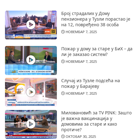
Број страдалих у Дому
пензионера у Тузли порастао је
на 12, повређено 38 особа
НОВЕМБАР 7, 2025
Пожар у дому за старе у БиХ – да
ли је заказао систем?
НОВЕМБАР 7, 2025
Случај из Тузле подсећа на
пожар у Барајеву
НОВЕМБАР 7, 2025
Миловановић за TV PINK: Зашто
је важна вакцинација у
домовима за старе и како
протиче?
ОКТОБАР 30, 2025