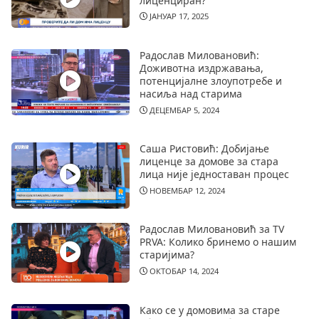
лиценциран?
ЈАНУАР 17, 2025
Радослав Миловановић:
Доживотна издржавања,
потенцијалне злоупотребе и
насиља над старима
ДЕЦЕМБАР 5, 2024
Саша Ристовић: Добијање
лиценце за домове за стара
лица није једноставан процес
НОВЕМБАР 12, 2024
Радослав Миловановић за TV
PRVA: Колико бринемо о нашим
старијима?
ОКТОБАР 14, 2024
Како се у домовима за старе