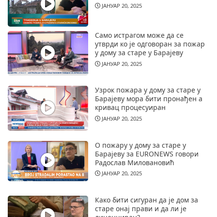
ЈАНУАР 20, 2025
Само истрагом може да се
утврди ко је одговоран за пожар
у дому за старе у Барајеву
ЈАНУАР 20, 2025
Узрок пожара у дому за старе у
Барајеву мора бити пронађен а
кривац процесуиран
ЈАНУАР 20, 2025
О пожару у дому за старе у
Барајеву за EURONEWS говори
Радослав Миловановић
ЈАНУАР 20, 2025
Како бити сигуран да је дом за
старе онај прави и да ли је