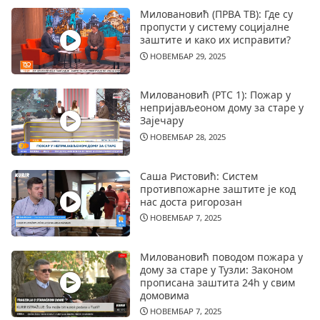
Миловановић (ПРВА ТВ): Где су
пропусти у систему социјалне
заштите и како их исправити?
НОВЕМБАР 29, 2025
Миловановић (РТС 1): Пожар у
непријављеоном дому за старе у
Зајечару
НОВЕМБАР 28, 2025
Саша Ристовић: Систем
противпожарне заштите је код
нас доста ригорозан
НОВЕМБАР 7, 2025
Миловановић поводом пожара у
дому за старе у Тузли: Законом
прописана заштита 24h у свим
домовима
НОВЕМБАР 7, 2025