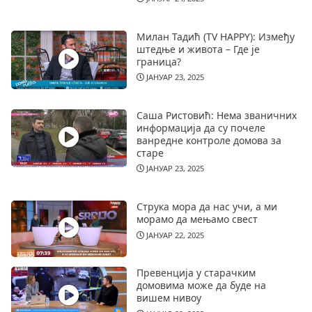
Милан Тадић (TV HAPPY): Између
штедње и живота – Где је
граница?
ЈАНУАР 23, 2025
Саша Ристовић: Нема званичних
информација да су почеле
ванредне контроле домова за
старе
ЈАНУАР 23, 2025
Струка мора да нас учи, а ми
морамо да мењамо свест
ЈАНУАР 22, 2025
Превенција у старачким
домовима може да буде на
вишем нивоу