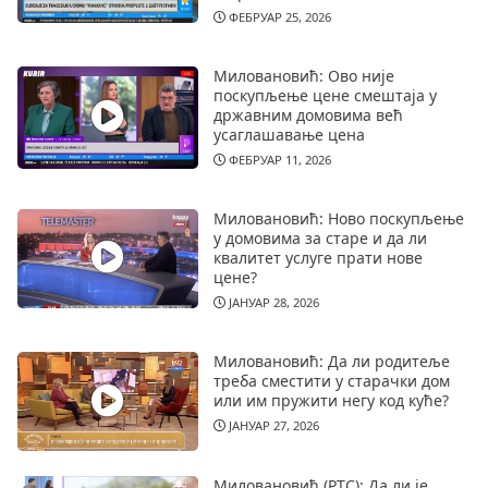
ФЕБРУАР 25, 2026
Миловановић: Ово није
поскупљење цене смештаја у
државним домовима већ
усаглашавање цена
ФЕБРУАР 11, 2026
Миловановић: Ново поскупљење
у домовима за старе и да ли
квалитет услуге прати нове
цене?
ЈАНУАР 28, 2026
Миловановић: Да ли родитеље
треба сместити у старачки дом
или им пружити негу код куће?
ЈАНУАР 27, 2026
Миловановић (РТС): Да ли је