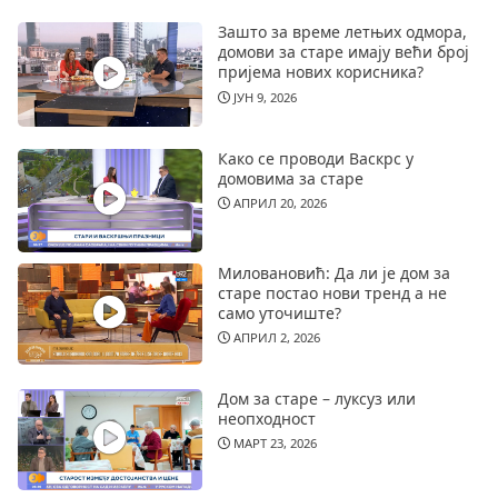
Зашто за време летњих одмора,
домови за старе имају већи број
пријема нових корисника?
ЈУН 9, 2026
Како се проводи Васкрс у
домовима за старе
АПРИЛ 20, 2026
Миловановић: Да ли је дом за
старе постао нови тренд а не
само уточиште?
АПРИЛ 2, 2026
Дом за старе – луксуз или
неопходност
МАРТ 23, 2026