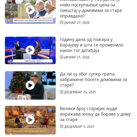
ново поскупљење цена за
смештај у домовима за старе
оправдано?
ЈАНУАР 27, 2026
Годину дана од пожара у
Барајеву и шта се променило
након тог догађаја
ЈАНУАР 21, 2026
Да ли су због супер грипа
забрањене посете домовима за
старе?
ДЕЦЕМБАР 25, 2025
Велики број старијих људи
изражава жељу да бораве у дому
за старе
ДЕЦЕМБАР 5, 2025