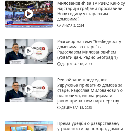
Миловановић за TV PINK: Како су
најстарији грађани прославили
Нову годину у старачким
домовима?
ЈАНУАР 3, 2024
Разговор на тему “Безбедност у
домовима за старе” са
Радославом Миловановићем
(Ухвати дан, Радио Београд 1)
ДЕЦЕМБАР 18, 2023
Реизабрани председник
Удружења приватних домова за
старе, Радослав Миловановић о
плановима, иновацијама и
јавно-приватном партнерству
ДЕЦЕМБАР 18, 2023
Према уредби о разврставању
угрожености од пожара, домови