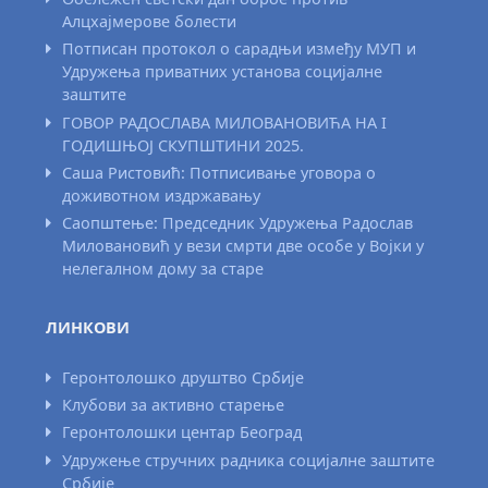
Алцхајмерове болести
Потписан протокол о сарадњи између МУП и
Удружења приватних установа социјалне
заштите
ГОВОР РАДОСЛАВА МИЛОВАНОВИЋА НА I
ГОДИШЊОЈ СКУПШТИНИ 2025.
Саша Ристовић: Потписивање уговора о
доживотном издржавању
Саопштење: Председник Удружења Радослав
Миловановић у вези смрти две особе у Војки у
нелегалном дому за старе
ЛИНКОВИ
Геронтолошко друштво Србије
Клубови за активно старење
Геронтолошки центар Београд
Удружење стручних радника социјалне заштите
Србије