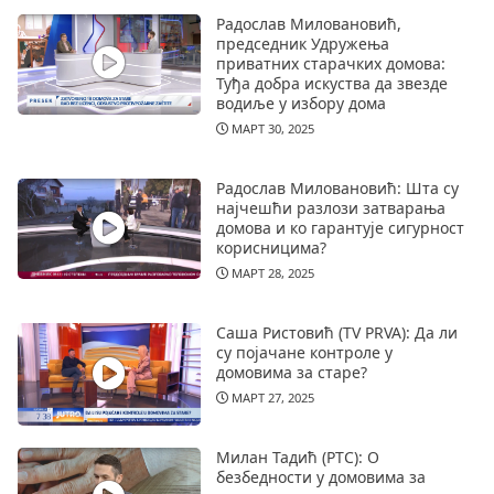
Радослав Миловановић,
председник Удружења
приватних старачких домова:
Туђа добра искуства да звезде
водиље у избору дома
МАРТ 30, 2025
Радослав Миловановић: Шта су
најчешћи разлози затварања
домова и ко гарантује сигурност
корисницима?
МАРТ 28, 2025
Саша Ристовић (TV PRVA): Да ли
су појачане контроле у
домовима за старе?
МАРТ 27, 2025
Милан Тадић (РТС): О
безбедности у домовима за