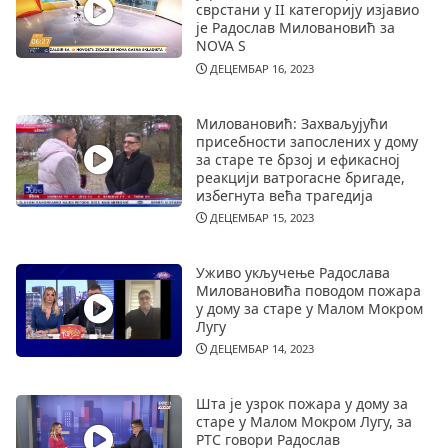
сврстани у II категорију изјавио
је Радослав Миловановић за
NOVA S
ДЕЦЕМБАР 16, 2023
Миловановић: Захваљујући
присебности запослених у дому
за старе те брзој и ефикасној
реакцији ватрогасне бригаде,
избегнута већа трагедија
ДЕЦЕМБАР 15, 2023
Уживо укључење Радослава
Миловановића поводом пожара
у дому за старе у Малом Мокром
Лугу
ДЕЦЕМБАР 14, 2023
Шта је узрок пожара у дому за
старе у Малом Мокром Лугу, за
РТС говори Радослав