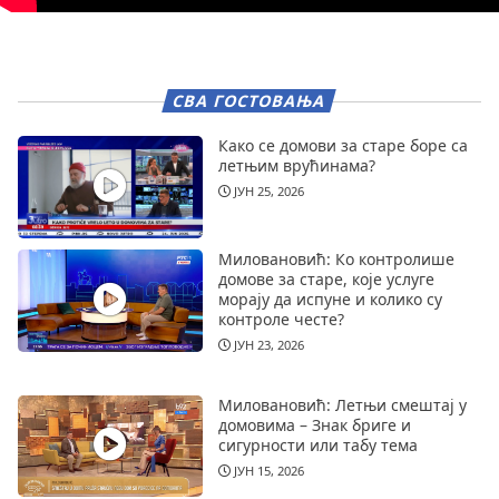
СВА ГОСТОВАЊА
Како се домови за старе боре са
летњим врућинама?
ЈУН 25, 2026
Миловановић: Ко контролише
домове за старе, које услуге
морају да испуне и колико су
контроле честе?
ЈУН 23, 2026
Миловановић: Летњи смештај у
домовима – Знак бриге и
сигурности или табу тема
ЈУН 15, 2026