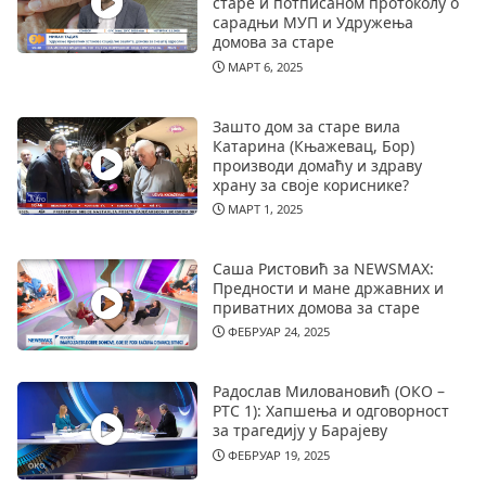
старе и потписаном протоколу о
сарадњи МУП и Удружења
домова за старе
МАРТ 6, 2025
Зашто дом за старе вила
Катарина (Књажевац, Бор)
производи домаћу и здраву
храну за своје кориснике?
МАРТ 1, 2025
Саша Ристовић за NEWSMAX:
Предности и мане државних и
приватних домова за старе
ФЕБРУАР 24, 2025
Радослав Миловановић (ОКО –
РТС 1): Хапшења и одговорност
за трагедију у Барајеву
ФЕБРУАР 19, 2025