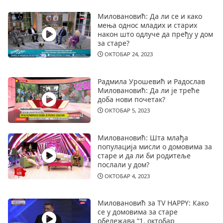
Миловановић: Да ли се и како
мења однос младих и старих
након што одлуче да пређу у дом
за старе?
ОКТОБАР 24, 2023
Радмила Урошевић и Радослав
Миловановић: Да ли је треће
доба нови почетак?
ОКТОБАР 5, 2023
Миловановић: Шта млађа
популација мисли о домовима за
старе и да ли би родитеље
послали у дом?
ОКТОБАР 4, 2023
Миловановић за TV HAPPY: Како
се у домовима за старе
обележава “1. октобар