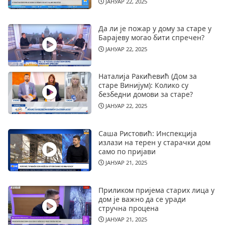
ЈАНУАР 22, 2025
Да ли је пожар у дому за старе у
Барајеву могао бити спречен?
ЈАНУАР 22, 2025
Наталија Ракићевић (Дом за
старе Винијум): Колико су
безбедни домови за старе?
ЈАНУАР 22, 2025
Саша Ристовић: Инспекција
излази на терен у старачки дом
само по пријави
ЈАНУАР 21, 2025
Приликом пријема старих лица у
дом је важно да се уради
стручна процена
ЈАНУАР 21, 2025