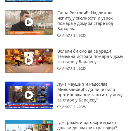
Саша Ристовић: Надлежни
испитују околности и узрок
пожара у дому за старе код
Барајева
ЈАНУАР 21, 2025
Волели би смо да се уради
темељна истрага пожара у дому
за старе у Барајеву
ЈАНУАР 21, 2025
Лука Чаушић и Радослав
Миловановић: Да ли је било
противпожарне заштите у дому
за старе у Барајеву?
ЈАНУАР 21, 2025
Где тражити одговоре и како
долази до оваквих трагедија?