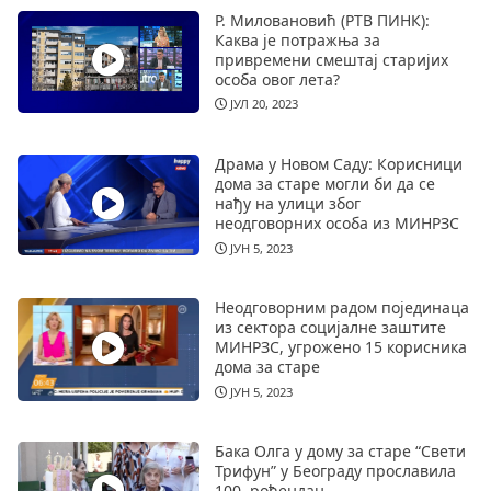
Р. Миловановић (РТВ ПИНК):
Каква је потражња за
привремени смештај старијих
особа овог лета?
ЈУЛ 20, 2023
Драма у Новом Саду: Корисници
дома за старе могли би да се
нађу на улици због
неодговорних особа из МИНРЗС
ЈУН 5, 2023
Неодговорним радом појединаца
из сектора социјалне заштите
МИНРЗС, угрожено 15 корисника
дома за старе
ЈУН 5, 2023
Бака Олга у дому за старе “Свети
Трифун” у Београду прославила
100. рођендан