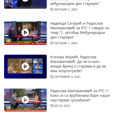
међународни дан старијих”
ОКТОБАР 2, 2023
Надежда Сатарић и Радослав
Миловановић за РТС 1 говоре на
тему “1. октобар Међународни
дан старијих”
ОКТОБАР 1, 2023
Ксенија Мајкић, Радослав
Миловановић: Да ли и како
млади брину о старима и да ли
има злоупотребе?
СЕПТЕМБАР 4, 2023
Радослав Миловановић за РТС 1:
Како се са врућинама боре наши
најстарији суграђани?
ЈУЛ 23, 2023