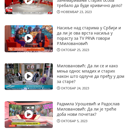
занемаривање старих особа
требало да буде кривично дело?
НОВЕМБАР 23, 2023
Насиље над старима у Србији и
да ли је ова врста насиља у
порасту за TV PRVA говори
Р.Миловановић
ОКТОБАР 25, 2023
Миловановић: Да ли се и како
мења однос младих и старих
након што одлуче да пређу у дом
за старе?
ОКТОБАР 24, 2023
Радмила Урошевић и Радослав
Миловановић: Да ли је треће
доба нови почетак?
ОКТОБАР 5, 2023