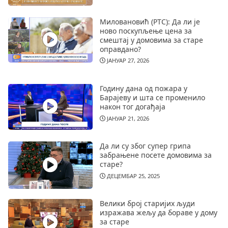
Миловановић (РТС): Да ли је
ново поскупљење цена за
смештај у домовима за старе
оправдано?
ЈАНУАР 27, 2026
Годину дана од пожара у
Барајеву и шта се променило
након тог догађаја
ЈАНУАР 21, 2026
Да ли су због супер грипа
забрањене посете домовима за
старе?
ДЕЦЕМБАР 25, 2025
Велики број старијих људи
изражава жељу да бораве у дому
за старе