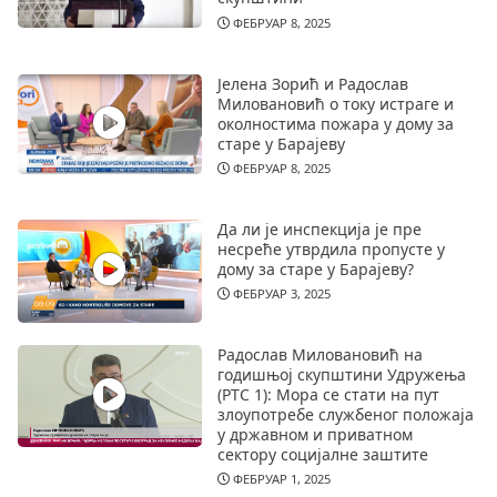
ФЕБРУАР 8, 2025
Јелена Зорић и Радослав
Миловановић о току истраге и
околностима пожара у дому за
старе у Барајеву
ФЕБРУАР 8, 2025
Да ли је инспекција је пре
несреће утврдила пропусте у
дому за старе у Барајеву?
ФЕБРУАР 3, 2025
Радослав Миловановић на
годишњој скупштини Удружења
(РТС 1): Мора се стати на пут
злоупотребе службеног положаја
у државном и приватном
сектору социјалне заштите
ФЕБРУАР 1, 2025