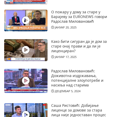
О пожару у дому за старе у
Барајеву за EURONEWS говори
Радослав Миловановић
ЈАНУАР 20, 2025
Како бити сигуран да је дом за
старе онај прави и да ли је
лиценциран?
ЈАНУАР 17, 2025
Радослав Миловановић:
Доживотна издржавања,
потенцијалне злоупотребе и
насиља над старима
ДЕЦЕМБАР 5, 2024
Саша Ристовић: Добијање
лиценце за домове за стара
лица није једноставан процес