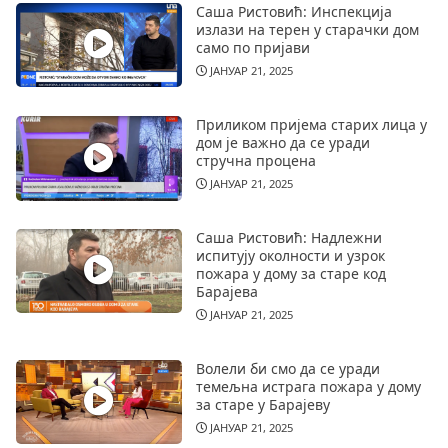
Саша Ристовић: Инспекција
излази на терен у старачки дом
само по пријави
ЈАНУАР 21, 2025
Приликом пријема старих лица у
дом је важно да се уради
стручна процена
ЈАНУАР 21, 2025
Саша Ристовић: Надлежни
испитују околности и узрок
пожара у дому за старе код
Барајева
ЈАНУАР 21, 2025
Волели би смо да се уради
темељна истрага пожара у дому
за старе у Барајеву
ЈАНУАР 21, 2025