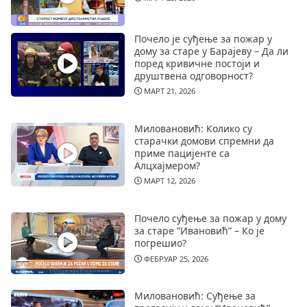
Почело је суђење за пожар у
дому за старе у Барајеву – Да ли
поред кривичне постоји и
друштвена одговорност?
МАРТ 21, 2026
Миловановић: Колико су
старачки домови спремни да
приме пацијенте са
Алцхајмером?
МАРТ 12, 2026
Почело суђење за пожар у дому
за старе ”Ивановић” – Ко је
погрешио?
ФЕБРУАР 25, 2026
Миловановић: Суђење за