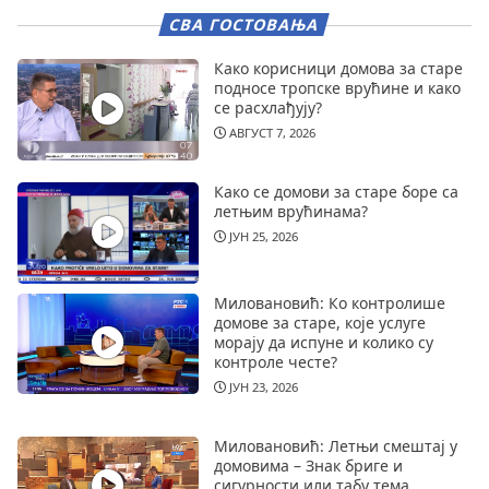
СВА ГОСТОВАЊА
Како корисници домова за старе
подносе тропске врућине и како
се расхлађују?
АВГУСТ 7, 2026
Како се домови за старе боре са
летњим врућинама?
ЈУН 25, 2026
Миловановић: Ко контролише
домове за старе, које услуге
морају да испуне и колико су
контроле честе?
ЈУН 23, 2026
Миловановић: Летњи смештај у
домовима – Знак бриге и
сигурности или табу тема