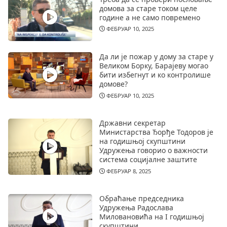
домова за старе током целе
године а не само повремено
ФЕБРУАР 10, 2025
Да ли је пожар у дому за старе у
Великом Борку, Барајеву могао
бити избегнут и ко контролише
домове?
ФЕБРУАР 10, 2025
Државни секретар
Министарства Ђорђе Тодоров је
на годишњој скупштини
Удружења говорио о важности
система социјалне заштите
ФЕБРУАР 8, 2025
Обраћање председника
Удружења Радослава
Миловановића на I годишњој
скупштини