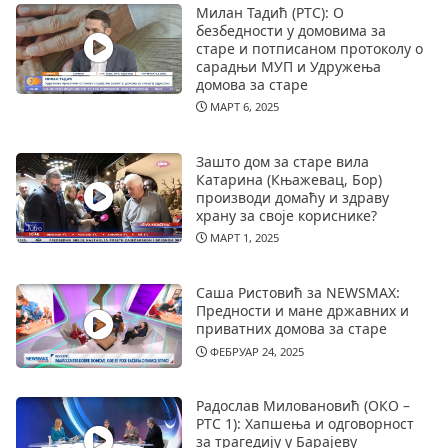
Милан Тадић (РТС): О
безбедности у домовима за
старе и потписаном протоколу о
сарадњи МУП и Удружења
домова за старе
МАРТ 6, 2025
Зашто дом за старе вила
Катарина (Књажевац, Бор)
производи домаћу и здраву
храну за своје кориснике?
МАРТ 1, 2025
Саша Ристовић за NEWSMAX:
Предности и мане државних и
приватних домова за старе
ФЕБРУАР 24, 2025
Радослав Миловановић (ОКО –
РТС 1): Хапшења и одговорност
за трагедију у Барајеву