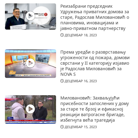
Реизабрани председник
Удружења приватних домова за
старе, Радослав Миловановић о
плановима, иновацијама и
јавно-приватном партнерству
ДЕЦЕМБАР 18, 2023
Према уредби о разврставању
угрожености од пожара, домови
сврстани у II категорију изјавио
је Радослав Миловановић за
NOVA S
ДЕЦЕМБАР 16, 2023
Миловановић: Захваљујући
присебности запослених у дому
за старе те брзој и ефикасној
реакцији ватрогасне бригаде,
избегнута већа трагедија
ДЕЦЕМБАР 15, 2023