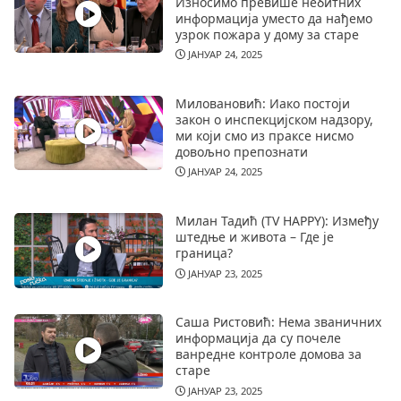
Износимо превише небитних
информација уместо да нађемо
узрок пожара у дому за старе
ЈАНУАР 24, 2025
Миловановић: Иако постоји
закон о инспекцијском надзору,
ми који смо из праксе нисмо
довољно препознати
ЈАНУАР 24, 2025
Милан Тадић (TV HAPPY): Између
штедње и живота – Где је
граница?
ЈАНУАР 23, 2025
Саша Ристовић: Нема званичних
информација да су почеле
ванредне контроле домова за
старе
ЈАНУАР 23, 2025