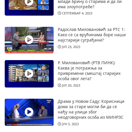
млади брину о старима и да ли
има злоупотребе?
СЕПТЕМБАР 4, 2023
Радослав Миловановић за РТС 1:
Како се са врућинама боре наши
најстарији суграђани?
ЈУЛ 23, 2023
Р. Миловановић (РТВ ПИНК):
Каква је потражња за
привремени смештај старијих
особа овог лета?
ЈУЛ 20, 2023
Драма у Новом Саду: Корисници
дома за старе могли би да се
нађу на улици због
неодговорних особа из МИНРЗС
ЈУН 5, 2023