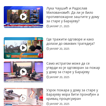
Лука Чаушић и Радослав
Миловановић: Да ли је било
противпожарне заштите у дому
за старе у Барајеву?
ЈАНУАР 21, 2025
Где тражити одговоре и како
долази до оваквих трагедија?
ЈАНУАР 20, 2025
Само истрагом може да се
утврди ко је одговоран за пожар
у дому за старе у Барајеву
ЈАНУАР 20, 2025
Узрок пожара у дому за старе у
Барајеву мора бити пронађен а
кривац процесуиран
ЈАНУАР 20, 2025