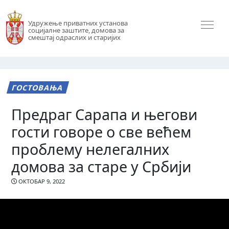
Удружење приватних установа
социјалне заштите, домова за
смештај одраслих и старијих
ГОСТОВАЊА
Предраг Сарапа и његови
гости говоре о све већем
проблему нелегалних
домова за старе у Србији
ОКТОБАР 9, 2022