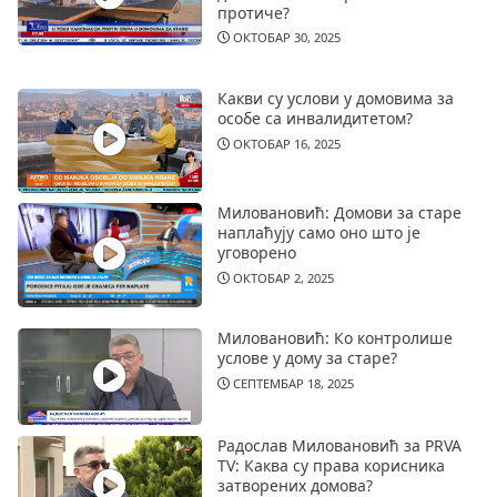
протиче?
ОКТОБАР 30, 2025
Какви су услови у домовима за
особе са инвалидитетом?
ОКТОБАР 16, 2025
Миловановић: Домови за старе
наплаћују само оно што је
уговорено
ОКТОБАР 2, 2025
Миловановић: Ко контролише
услове у дому за старе?
СЕПТЕМБАР 18, 2025
Радослав Миловановић за PRVA
TV: Каква су права корисника
затворених домова?