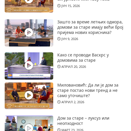
ЈУН 15, 2026
Зашто за време летњих одмора,
домови за старе имају већи број
пријема нових корисника?
ЈУН 9, 2026
Како се проводи Васкрс у
домовима за старе
АПРИЛ 20, 2026
Миловановић: Да ли је дом за
старе постао нови тренд а не
само уточиште?
АПРИЛ 2, 2026
Дом за старе – луксуз или
неопходност
МАРТ 23, 2026