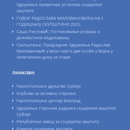
Удружења приватних установа социјалне
заштите
ГОВОР РАДОСЛАВА МИЛОВАНОВИЋА НА I
ГОДИШЊОЈ СКУПШТИНИ 2025.
Саша Ристовић: Потписивање уговора о
доживотном издржавању
Саопштење: Председник Удружења Радослав
Миловановић у вези смрти две особе у Војки у
нелегалном дому за старе
ЛИНКОВИ
Геронтолошко друштво Србије
Клубови за активно старење
Геронтолошки центар Београд
Удружење стручних радника социјалне заштите
Србије
Републички завод за социјалну заштиту
Комора социјалне заштите