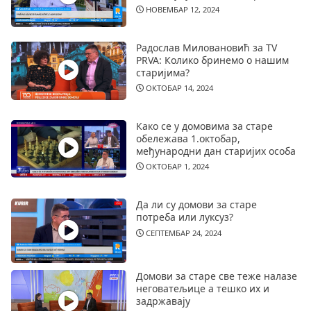
НОВЕМБАР 12, 2024
Радослав Миловановић за TV
PRVA: Колико бринемо о нашим
старијима?
ОКТОБАР 14, 2024
Како се у домовима за старе
обележава 1.октобар,
међународни дан старијих особа
ОКТОБАР 1, 2024
Да ли су домови за старе
потреба или луксуз?
СЕПТЕМБАР 24, 2024
Домови за старе све теже налазе
неговатељице а тешко их и
задржавају