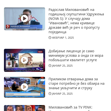
Радослав Миловановић на
годишњој скупштини Удружења
(NOVA S): У случају дома
”Ивановић”, нема кривице
државе већ је реч о пропусту
појединца
ФЕБРУАР 1, 2025
Добијање лиценце је само
минимум услова а онда се мора
побољшати квалитет услуге
ЈАНУАР 25, 2025
Приликом отварања дома за
старе потребно је без обзира на
знање укључити и струку
ЈАНУАР 25, 2025
Миловановић за TV PINK: