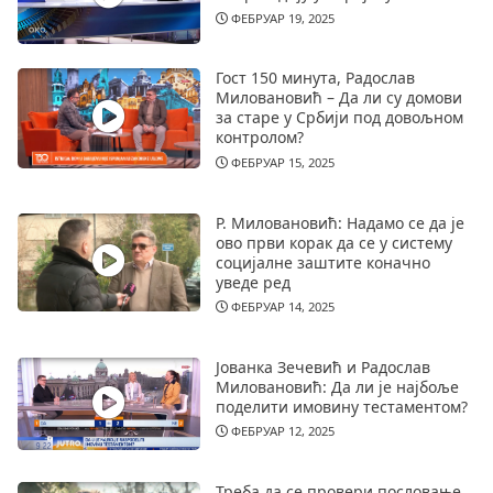
ФЕБРУАР 19, 2025
Гост 150 минута, Радослав
Миловановић – Да ли су домови
за старе у Србији под довољном
контролом?
ФЕБРУАР 15, 2025
Р. Миловановић: Надамо се да је
ово први корак да се у систему
социјалне заштите коначно
уведе ред
ФЕБРУАР 14, 2025
Јованка Зечевић и Радослав
Миловановић: Да ли је најбоље
поделити имовину тестаментом?
ФЕБРУАР 12, 2025
Треба да се провери пословање