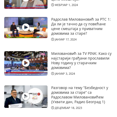
ФЕБРУАР 1, 2024
Радослав Миловановић за РТС 1:
Да ли је тачно да су повећане
цене смештаја у приватним
домовима за старе?
ЈАНУАР 17, 2024
Миловановић за TV PINK: Како су
најстарији грађани прославили
Нову годину у старачким
домовима?
ЈАНУАР 3, 2024
Разговор на тему “Безбедност у
домовима за старе” са
Радославом Миловановићем
(Ухвати дан, Радио Београд 1)
ДЕЦЕМБАР 18, 2023