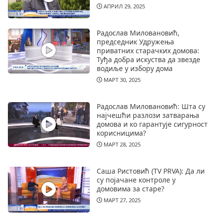
АПРИЛ 29, 2025
Радослав Миловановић,
председник Удружења
приватних старачких домова:
Туђа добра искуства да звезде
водиље у избору дома
МАРТ 30, 2025
Радослав Миловановић: Шта су
најчешћи разлози затварања
домова и ко гарантује сигурност
корисницима?
МАРТ 28, 2025
Саша Ристовић (TV PRVA): Да ли
су појачане контроле у
домовима за старе?
МАРТ 27, 2025