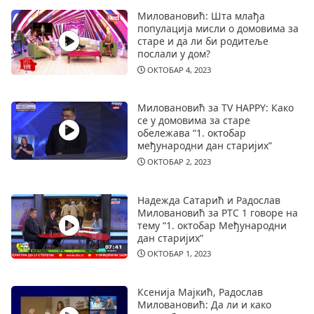
Миловановић: Шта млађа
популација мисли о домовима за
старе и да ли би родитеље
послали у дом?
ОКТОБАР 4, 2023
Миловановић за TV HAPPY: Како
се у домовима за старе
обележава “1. октобар
међународни дан старијих”
ОКТОБАР 2, 2023
Надежда Сатарић и Радослав
Миловановић за РТС 1 говоре на
тему “1. октобар Међународни
дан старијих”
ОКТОБАР 1, 2023
Ксенија Мајкић, Радослав
Миловановић: Да ли и како