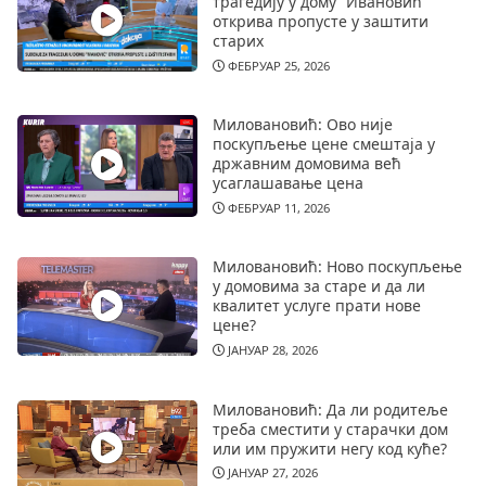
трагедију у дому “Ивановић”
открива пропусте у заштити
старих
ФЕБРУАР 25, 2026
Миловановић: Ово није
поскупљење цене смештаја у
државним домовима већ
усаглашавање цена
ФЕБРУАР 11, 2026
Миловановић: Ново поскупљење
у домовима за старе и да ли
квалитет услуге прати нове
цене?
ЈАНУАР 28, 2026
Миловановић: Да ли родитеље
треба сместити у старачки дом
или им пружити негу код куће?
ЈАНУАР 27, 2026