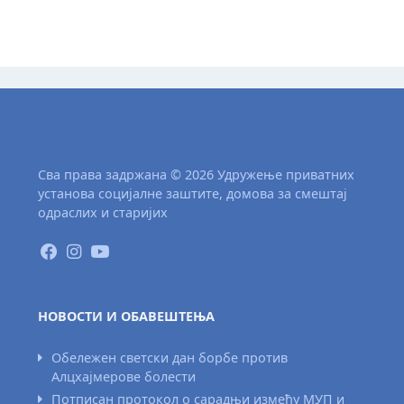
Сва права задржана © 2026 Удружење приватних
установа социјалне заштите, домова за смештај
одраслих и старијих
НОВОСТИ И ОБАВЕШТЕЊА
Обележен светски дан борбе против
Алцхајмерове болести
Потписан протокол о сарадњи између МУП и