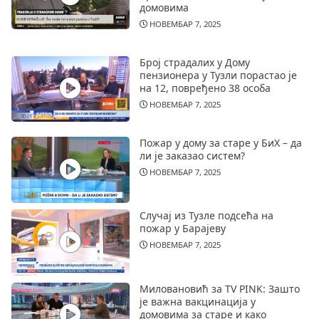
домовима
НОВЕМБАР 7, 2025
Број страдалих у Дому
пензионера у Тузли порастао је
на 12, повређено 38 особа
НОВЕМБАР 7, 2025
Пожар у дому за старе у БиХ – да
ли је заказао систем?
НОВЕМБАР 7, 2025
Случај из Тузле подсећа на
пожар у Барајеву
НОВЕМБАР 7, 2025
Миловановић за TV PINK: Зашто
је важна вакцинација у
домовима за старе и како