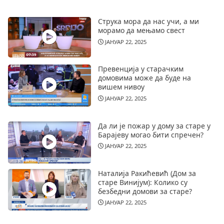
Струка мора да нас учи, а ми
морамо да мењамо свест
ЈАНУАР 22, 2025
Превенција у старачким
домовима може да буде на
вишем нивоу
ЈАНУАР 22, 2025
Да ли је пожар у дому за старе у
Барајеву могао бити спречен?
ЈАНУАР 22, 2025
Наталија Ракићевић (Дом за
старе Винијум): Колико су
безбедни домови за старе?
ЈАНУАР 22, 2025