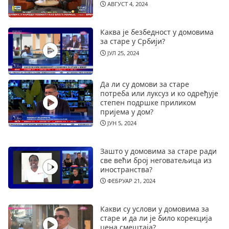
АВГУСТ 4, 2024
Каква је безбедност у домовима
за старе у Србији?
ЈУЛ 25, 2024
Да ли су домови за старе
потреба или луксуз и ко одређује
степен подршке приликом
пријема у дом?
ЈУН 5, 2024
Зашто у домовима за старе ради
све већи број неговатељица из
иностранства?
ФЕБРУАР 21, 2024
Какви су услови у домовима за
старе и да ли је било корекција
цена смештаја?