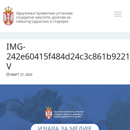
Удружење приватних установа
социјалне заштите, домова за
смештај одраслих и старијих
IMG-
242e60415f484d24c3c861b9221
V
МАРТ 27, 2023