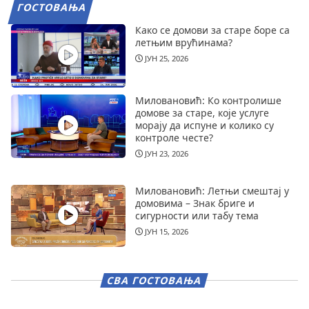
ГОСТОВАЊА
Како се домови за старе боре са
летњим врућинама?
ЈУН 25, 2026
Миловановић: Ко контролише
домове за старе, које услуге
морају да испуне и колико су
контроле честе?
ЈУН 23, 2026
Миловановић: Летњи смештај у
домовима – Знак бриге и
сигурности или табу тема
ЈУН 15, 2026
СВА ГОСТОВАЊА