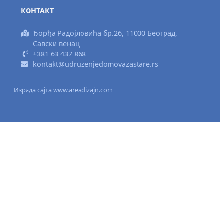
КОНТАКТ
Ђорђа Радојловића бр.26, 11000 Београд,
Савски венац
+381 63 437 868
kontakt@udruzenjedomovazastare.rs
Израда сајта www.areadizajn.com