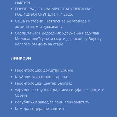
заштите
ГОВОР РАДОСЛАВА МИЛОВАНОВИЋА НА I
ГОДИШЊОЈ СКУПШТИНИ 2025.
Саша Ристовић: Потписивање уговора о
доживотном издржавању
Саопштење: Председник Удружења Радослав
Миловановић у вези смрти две особе у Војки у
нелегалном дому за старе
ЛИНКОВИ
Геронтолошко друштво Србије
Клубови за активно старење
Геронтолошки центар Београд
Удружење стручних радника социјалне заштите
Србије
Републички завод за социјалну заштиту
Комора социјалне заштите