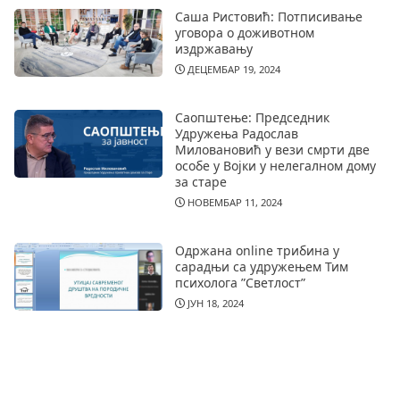
Саша Ристовић: Потписивање
уговора о доживотном
издржавању
ДЕЦЕМБАР 19, 2024
Саопштење: Председник
Удружења Радослав
Миловановић у вези смрти две
особе у Војки у нелегалном дому
за старе
НОВЕМБАР 11, 2024
Одржана online трибина у
сарадњи са удружењем Тим
психолога ”Светлост”
ЈУН 18, 2024