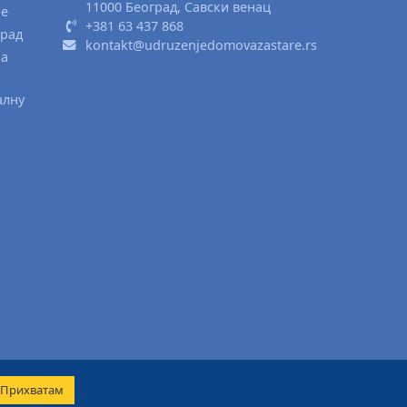
11000 Београд, Савски венац
ње
+381 63 437 868
град
kontakt@udruzenjedomovazastare.rs
ка
алну
Прихватам