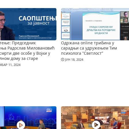
тење: Председник
Одржана online трибина у
ења Радослав Миловановић
сарадњи са удружењем Тим
смрти две особе у Војки у
психолога ”Светлост”
лном дому за старе
ЈУН 18, 2024
БАР 11, 2024