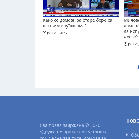
Како се домови за старе боре са
Милова
летњим врућинама?
домове 
да исп
ЈУН 25, 2026
честе?
ЈУН 23
НОВО
Сва права задржана © 2026
Удружење приватних установа
Обе
социјалне заштите, домова за