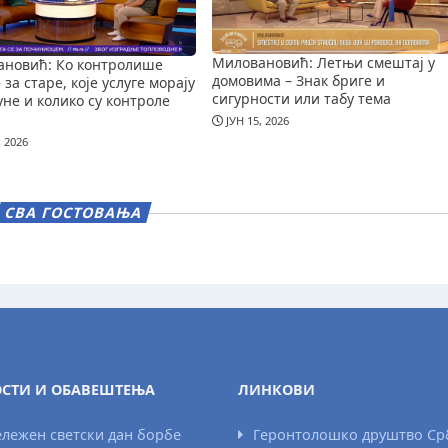
Миловановић: Летњи смештај у
новић: Ко контролише
домовима – Знак бриге и
за старе, које услуге морају
сигурности или табу тема
уне и колико су контроле
ЈУН 15, 2026
, 2026
СВА ГОСТОВАЊА
СТИ И ОБАВЕШТЕЊА
ЛИНКОВИ
лежен светски дан борбе
Геронтолошко друштво Ср