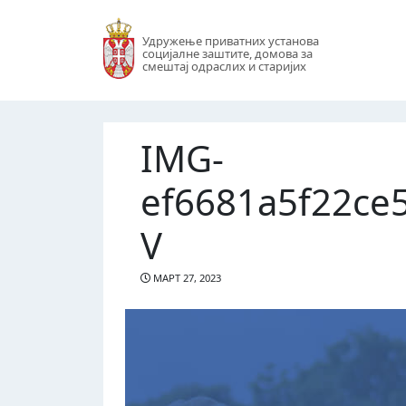
Удружење приватних установа
социјалне заштите, домова за
смештај одраслих и старијих
IMG-
ef6681a5f22ce
V
МАРТ 27, 2023