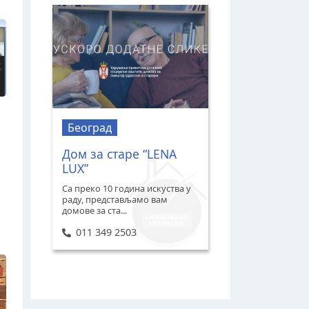
Београд
Дом за старе “LЕNA
LUX”
Са преко 10 година искуства у
раду, представљамо вам
домове за ста...
011 349 2503