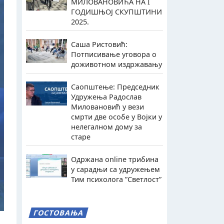
МИЛОВАНОВИЋА НА I
ГОДИШЊОЈ СКУПШТИНИ
2025.
Саша Ристовић:
Потписивање уговора о
доживотном издржавању
Саопштење: Председник
Удружења Радослав
Миловановић у вези
смрти две особе у Војки у
нелегалном дому за
старе
Одржана online трибина
у сарадњи са удружењем
Тим психолога ”Светлост”
ГОСТОВАЊА