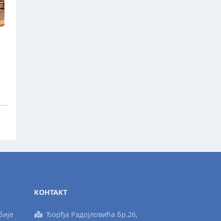
КОНТАКТ
бије
Ђорђа Радојловића бр.26,