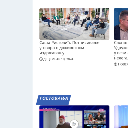
Саша Ристовић: Потписивање
Саопш
уговора о доживотном
Удруж
издржавању
у вези 
нелега
ДЕЦЕМБАР 19, 2024
НОВЕМ
ГОСТОВАЊА