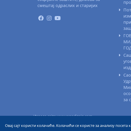
про
смештај одраслих и старијих
Пот
изм
при
заш
ГО
МИ
ГО
Саш
уго
из
Сао
Удр
Мил
осо
за 
Израда сајта www.areadizajn.com
Овај сајт користи колачиће. Колачићи се користе за анализу посета