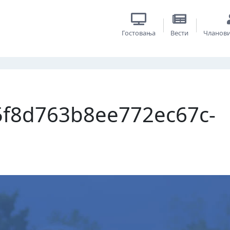
Гостовања
Вести
Чланов
5f8d763b8ee772ec67c-