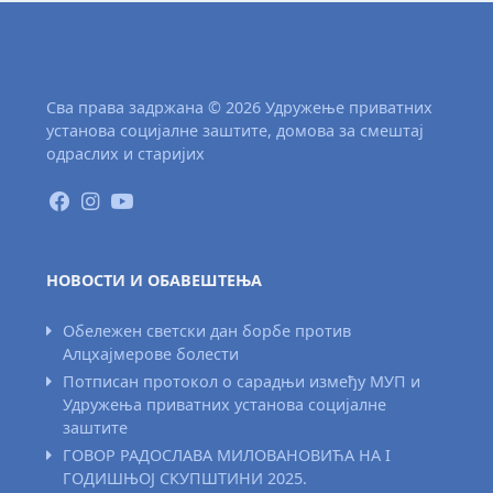
Сва права задржана © 2026 Удружење приватних
установа социјалне заштите, домова за смештај
одраслих и старијих
НОВОСТИ И ОБАВЕШТЕЊА
Обележен светски дан борбе против
Алцхајмерове болести
Потписан протокол о сарадњи између МУП и
Удружења приватних установа социјалне
заштите
ГОВОР РАДОСЛАВА МИЛОВАНОВИЋА НА I
ГОДИШЊОЈ СКУПШТИНИ 2025.