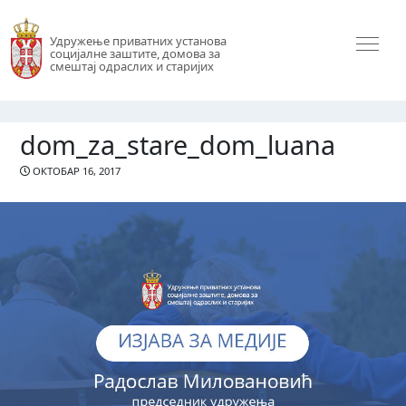
Удружење приватних установа
социјалне заштите, домова за
смештај одраслих и старијих
dom_za_stare_dom_luana
ОКТОБАР 16, 2017