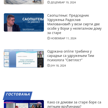
ДЕЦЕМБАР 19, 2024
Саопштење: Председник
Удружења Радослав
Миловановић у вези смрти две
особе у Војки у нелегалном дому
за старе
НОВЕМБАР 11, 2024
Одржана online трибина у
сарадњи са удружењем Тим
психолога ”Светлост”
ЈУН 18, 2024
ГОСТОВАЊА
Како се домови за старе боре са
летњим врућинама?