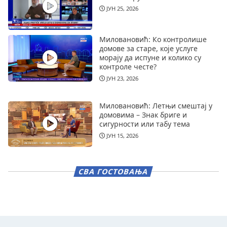
ЈУН 25, 2026
Миловановић: Ко контролише
домове за старе, које услуге
морају да испуне и колико су
контроле честе?
ЈУН 23, 2026
Миловановић: Летњи смештај у
домовима – Знак бриге и
сигурности или табу тема
ЈУН 15, 2026
СВА ГОСТОВАЊА