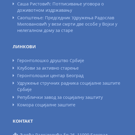
Саша Ристовић: Потписивање уговора о
доживотном издржавању
Саопштење: Председник Удружења Радослав
Миловановић у вези смрти две особе у Војки у
нелегалном дому за старе
ЛИНКОВИ
Геронтолошко друштво Србије
Клубови за активно старење
Геронтолошки центар Београд
Удружење стручних радника социјалне заштите
Србије
Републички завод за социјалну заштиту
Комора социјалне заштите
КОНТАКТ
Ђорђа Радојловића бр.26, 11000 Београд,