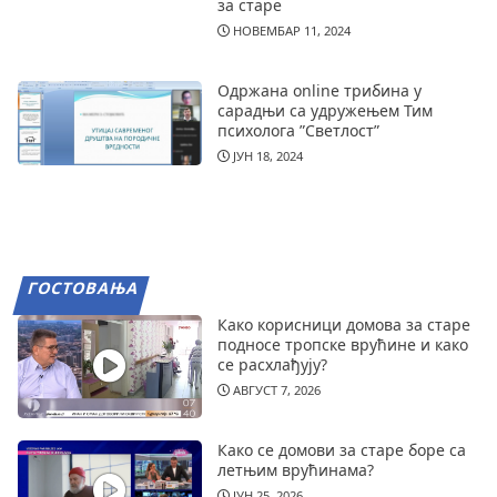
за старе
НОВЕМБАР 11, 2024
Одржана online трибина у
сарадњи са удружењем Тим
психолога ”Светлост”
ЈУН 18, 2024
ГОСТОВАЊА
Како корисници домова за старе
подносе тропске врућине и како
се расхлађују?
АВГУСТ 7, 2026
Како се домови за старе боре са
летњим врућинама?
ЈУН 25, 2026