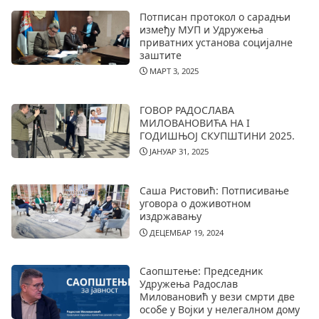
Потписан протокол о сарадњи
између МУП и Удружења
приватних установа социјалне
заштите
МАРТ 3, 2025
ГОВОР РАДОСЛАВА
МИЛОВАНОВИЋА НА I
ГОДИШЊОЈ СКУПШТИНИ 2025.
ЈАНУАР 31, 2025
Саша Ристовић: Потписивање
уговора о доживотном
издржавању
ДЕЦЕМБАР 19, 2024
Саопштење: Председник
Удружења Радослав
Миловановић у вези смрти две
особе у Војки у нелегалном дому