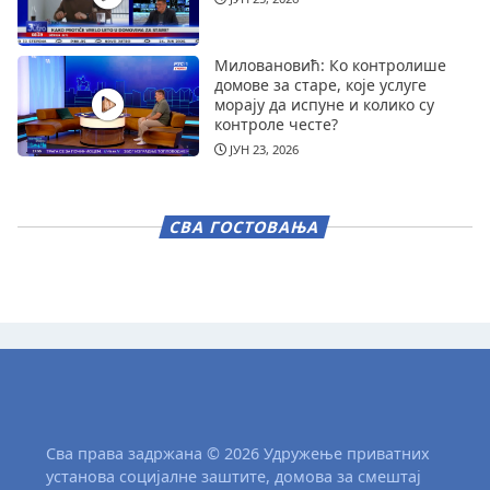
Миловановић: Ко контролише
домове за старе, које услуге
морају да испуне и колико су
контроле честе?
ЈУН 23, 2026
СВА ГОСТОВАЊА
Сва права задржана © 2026 Удружење приватних
установа социјалне заштите, домова за смештај