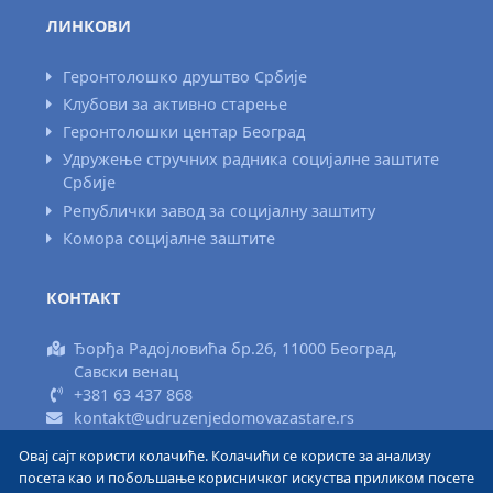
ЛИНКОВИ
Геронтолошко друштво Србије
Клубови за активно старење
Геронтолошки центар Београд
Удружење стручних радника социјалне заштите
Србије
Републички завод за социјалну заштиту
Комора социјалне заштите
КОНТАКТ
Ђорђа Радојловића бр.26, 11000 Београд,
Савски венац
+381 63 437 868
kontakt@udruzenjedomovazastare.rs
Овај сајт користи колачиће. Колачићи се користе за анализу
Израда сајта www.areadizajn.com
посета као и побољшање корисничког искуства приликом посете