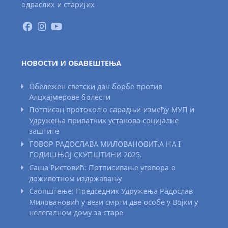
одраслих и старијих
НОВОСТИ И ОБАВЕШТЕЊА
Обележен светски дан борбе против
Алцхајмерове болести
Потписан протокол о сарадњи између МУП и
Удружења приватних установа социјалне
заштите
ГОВОР РАДОСЛАВА МИЛОВАНОВИЋА НА I
ГОДИШЊОЈ СКУПШТИНИ 2025.
Саша Ристовић: Потписивање уговора о
доживотном издржавању
Саопштење: Председник Удружења Радослав
Миловановић у вези смрти две особе у Војки у
нелегалном дому за старе