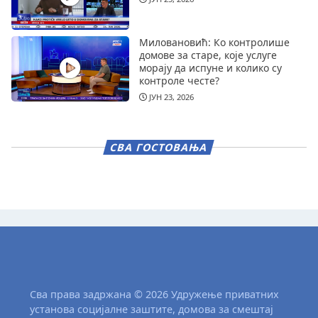
Миловановић: Ко контролише
домове за старе, које услуге
морају да испуне и колико су
контроле честе?
ЈУН 23, 2026
СВА ГОСТОВАЊА
Сва права задржана © 2026 Удружење приватних
установа социјалне заштите, домова за смештај