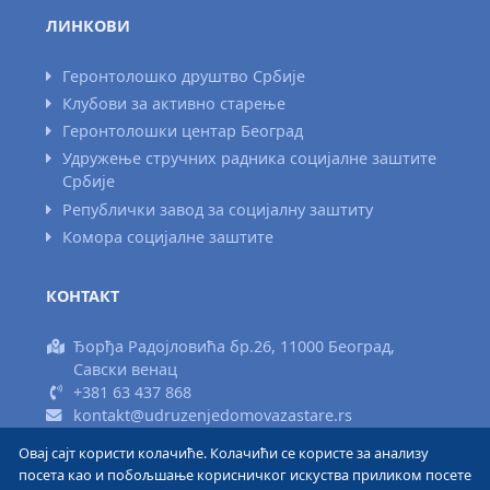
ЛИНКОВИ
Геронтолошко друштво Србије
Клубови за активно старење
Геронтолошки центар Београд
Удружење стручних радника социјалне заштите
Србије
Републички завод за социјалну заштиту
Комора социјалне заштите
КОНТАКТ
Ђорђа Радојловића бр.26, 11000 Београд,
Савски венац
+381 63 437 868
kontakt@udruzenjedomovazastare.rs
Овај сајт користи колачиће. Колачићи се користе за анализу
Израда сајта www.areadizajn.com
посета као и побољшање корисничког искуства приликом посете