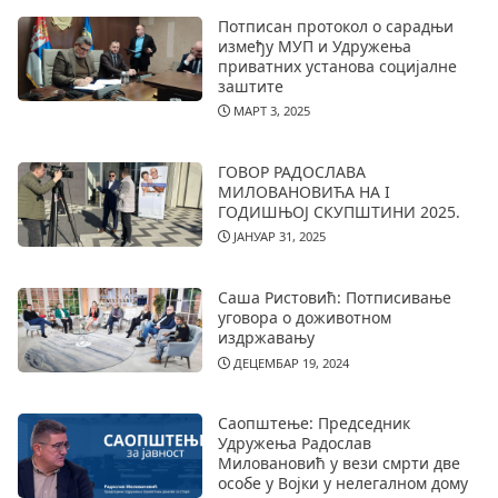
Потписан протокол о сарадњи
између МУП и Удружења
приватних установа социјалне
заштите
МАРТ 3, 2025
ГОВОР РАДОСЛАВА
МИЛОВАНОВИЋА НА I
ГОДИШЊОЈ СКУПШТИНИ 2025.
ЈАНУАР 31, 2025
Саша Ристовић: Потписивање
уговора о доживотном
издржавању
ДЕЦЕМБАР 19, 2024
Саопштење: Председник
Удружења Радослав
Миловановић у вези смрти две
особе у Војки у нелегалном дому