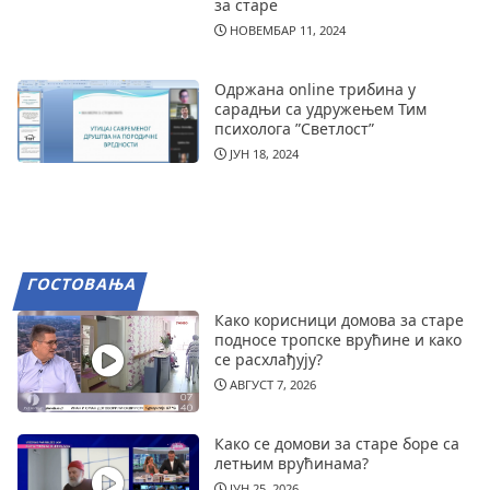
за старе
НОВЕМБАР 11, 2024
Одржана online трибина у
сарадњи са удружењем Тим
психолога ”Светлост”
ЈУН 18, 2024
ГОСТОВАЊА
Како корисници домова за старе
подносе тропске врућине и како
се расхлађују?
АВГУСТ 7, 2026
Како се домови за старе боре са
летњим врућинама?
ЈУН 25, 2026