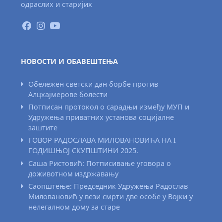
одраслих и старијих
НОВОСТИ И ОБАВЕШТЕЊА
Обележен светски дан борбе против
Алцхајмерове болести
Потписан протокол о сарадњи између МУП и
Удружења приватних установа социјалне
заштите
ГОВОР РАДОСЛАВА МИЛОВАНОВИЋА НА I
ГОДИШЊОЈ СКУПШТИНИ 2025.
Саша Ристовић: Потписивање уговора о
доживотном издржавању
Саопштење: Председник Удружења Радослав
Миловановић у вези смрти две особе у Војки у
нелегалном дому за старе