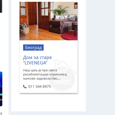
Београд
Дом за старе
“LIVENEGA”
Наш циљ је пре свега
рехабилитација корисника,
њихово задовољство,...
011 344 8975
ју