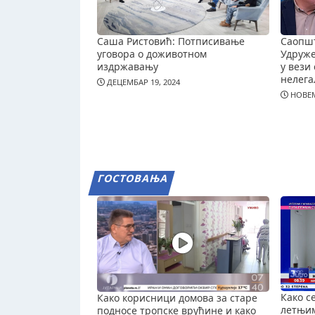
Саша Ристовић: Потписивање
Саопш
уговора о доживотном
Удруж
издржавању
у вези 
нелега
ДЕЦЕМБАР 19, 2024
НОВЕМ
ГОСТОВАЊА
Како с
Како корисници домова за старе
летњи
подносе тропске врућине и како