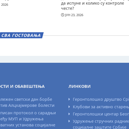
да испуне и колико су контроле
, 2026
честе?
ЈУН 23, 2026
СВА ГОСТОВАЊА
СТИ И ОБАВЕШТЕЊА
ЛИНКОВИ
лежен светски дан борбе
Геронтолошко друштво Ср
тив Алцхајмерове болести
Клубови за активно старе
писан протокол о сарадњи
Геронтолошки центар Бео
еђу МУП и Удружења
Удружење стручних радни
ватних установа социјалне
социјалне заштите Србије