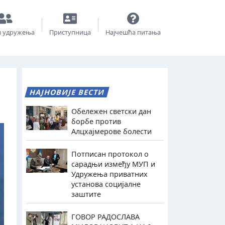
и удружења
Приступница
Најчешћа питања
НАЈНОВИЈЕ ВЕСТИ
Обележен светски дан
борбе против
Алцхајмерове болести
Потписан протокол о
сарадњи између МУП и
Удружења приватних
установа социјалне
заштите
ГОВОР РАДОСЛАВА