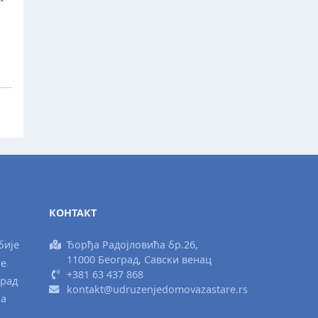
КОНТАКТ
бије
Ђорђа Радојловића бр.26,
11000 Београд, Савски венац
ње
+381 63 437 868
град
kontakt@udruzenjedomovazastare.rs
ка