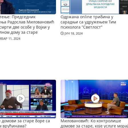
тење: Председник
Одржана online трибина у
ења Радослав Миловановић
сарадњи са удружењем Тим
смрти две особе у Војки у
психолога ”Светлост”
лном дому за старе
ЈУН 18, 2024
БАР 11, 2024
е домови за старе боре са
Миловановић: Ко контролише
м врућинама?
домове за старе, које услуге мора