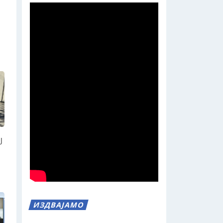
Ј
ИЗДВАЈАМО