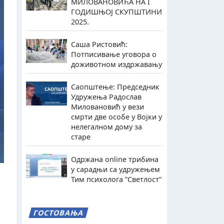
МИЛОВАНОВИЋА НА I
ГОДИШЊОЈ СКУПШТИНИ
2025.
Саша Ристовић:
Потписивање уговора о
доживотном издржавању
Саопштење: Председник
Удружења Радослав
Миловановић у вези
смрти две особе у Војки у
нелегалном дому за
старе
Одржана online трибина
у сарадњи са удружењем
Тим психолога ”Светлост”
ГОСТОВАЊА