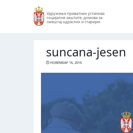
Удружење приватних установа
социјалне заштите, домова за
смештај одраслих и старијих
suncana-jesen
НОВЕМБАР 16, 2016