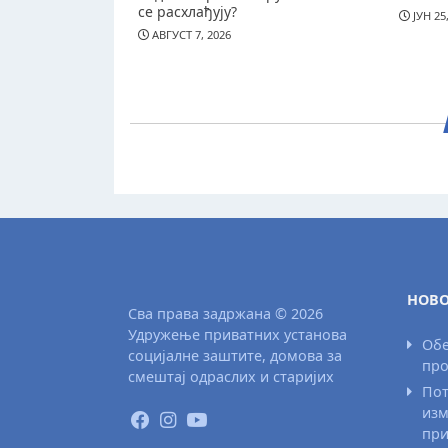
се расхлађују?
ЈУН 25
АВГУСТ 7, 2026
НОВО
Сва права задржана © 2026
Удружење приватних установа
Обе
социјалне заштите, домова за
про
смештај одраслих и старијих
Пот
изм
при