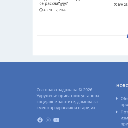
се расхлађују?
ЈУН 25
АВГУСТ 7, 2026
НОВО
Сва права задржана © 2026
Удружење приватних установа
Обе
социјалне заштите, домова за
про
смештај одраслих и старијих
Пот
изм
при