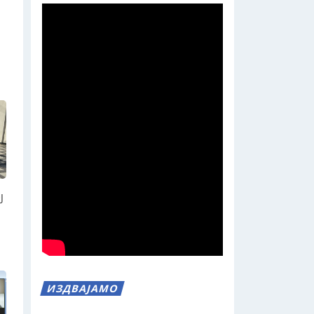
Ј
ИЗДВАЈАМО