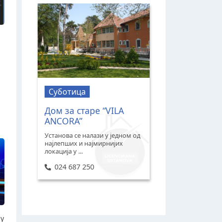
Суботица
Дом за старе “VILA
ANCORA”
Установа се налази у једном од
најлепших и најмирнијих
локација у ...
024 687 250
ју