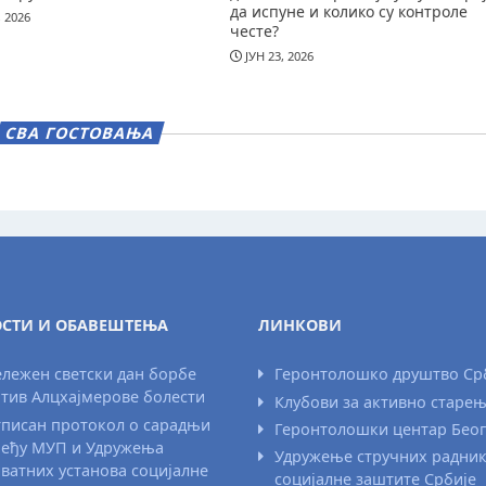
да испуне и колико су контроле
, 2026
честе?
ЈУН 23, 2026
СВА ГОСТОВАЊА
СТИ И ОБАВЕШТЕЊА
ЛИНКОВИ
лежен светски дан борбе
Геронтолошко друштво Ср
тив Алцхајмерове болести
Клубови за активно старе
писан протокол о сарадњи
Геронтолошки центар Бео
еђу МУП и Удружења
Удружење стручних радни
ватних установа социјалне
социјалне заштите Србије