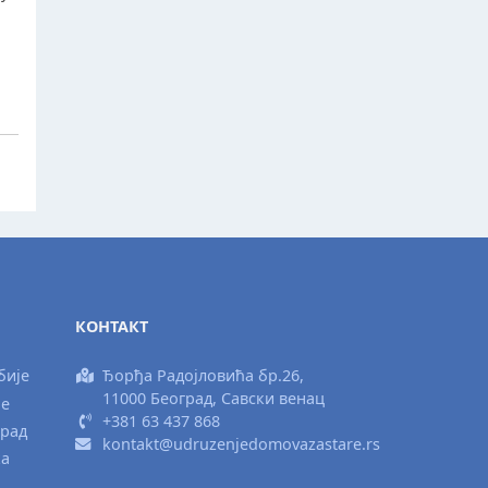
КОНТАКТ
бије
Ђорђа Радојловића бр.26,
11000 Београд, Савски венац
ње
+381 63 437 868
град
kontakt@udruzenjedomovazastare.rs
ка