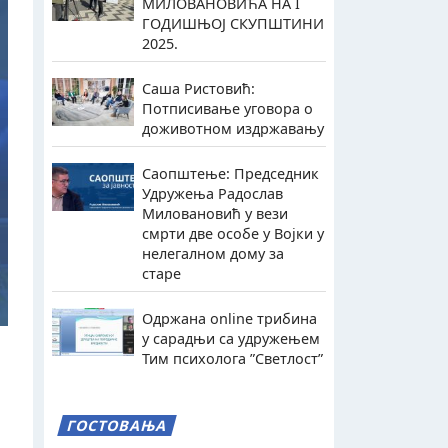
МИЛОВАНОВИЋА НА I
ГОДИШЊОЈ СКУПШТИНИ
2025.
Саша Ристовић:
Потписивање уговора о
доживотном издржавању
Саопштење: Председник
Удружења Радослав
Миловановић у вези
смрти две особе у Војки у
нелегалном дому за
старе
Одржана online трибина
у сарадњи са удружењем
Тим психолога ”Светлост”
ГОСТОВАЊА