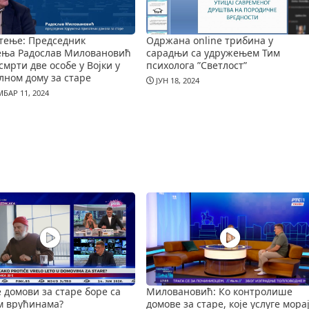
тење: Председник
Одржана online трибина у
ења Радослав Миловановић
сарадњи са удружењем Тим
смрти две особе у Војки у
психолога ”Светлост”
лном дому за старе
ЈУН 18, 2024
БАР 11, 2024
е домови за старе боре са
Миловановић: Ко контролише
м врућинама?
домове за старе, које услуге мора