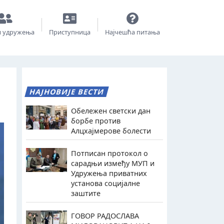
и удружења
Приступница
Најчешћа питања
НАЈНОВИЈЕ ВЕСТИ
Обележен светски дан
борбе против
Алцхајмерове болести
Потписан протокол о
сарадњи између МУП и
Удружења приватних
установа социјалне
заштите
ГОВОР РАДОСЛАВА