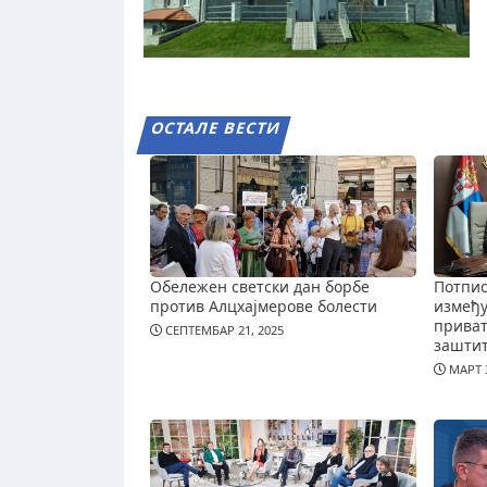
ОСТАЛЕ ВЕСТИ
Обележен светски дан борбе
Потпис
против Алцхајмерове болести
измеђ
приват
СЕПТЕМБАР 21, 2025
зашти
МАРТ 3