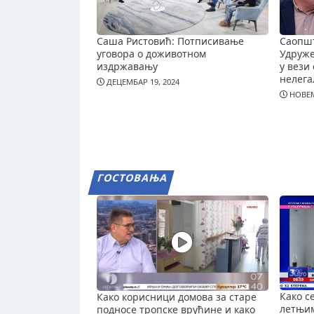
Саша Ристовић: Потписивање
Саопш
уговора о доживотном
Удруж
издржавању
у вези 
нелега
ДЕЦЕМБАР 19, 2024
НОВЕМ
ГОСТОВАЊА
Како с
Како корисници домова за старе
летњи
подносе тропске врућине и како