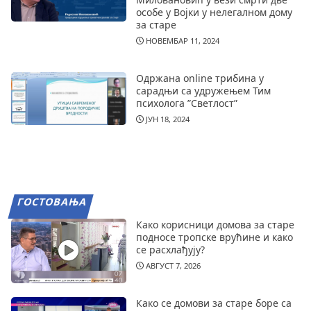
особе у Војки у нелегалном дому
за старе
НОВЕМБАР 11, 2024
Одржана online трибина у
сарадњи са удружењем Тим
психолога ”Светлост”
ЈУН 18, 2024
ГОСТОВАЊА
Како корисници домова за старе
подносе тропске врућине и како
се расхлађују?
АВГУСТ 7, 2026
Како се домови за старе боре са