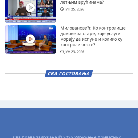
летњим врућинама?
ЈУН 25, 2026
Миловановић: Ко контролише
домове за старе, које услуге
морају да испуне и колико су
контроле честе?
ЈУН 23, 2026
СВА ГОСТОВАЊА
Сва права задржана © 2026 Удружење приватних