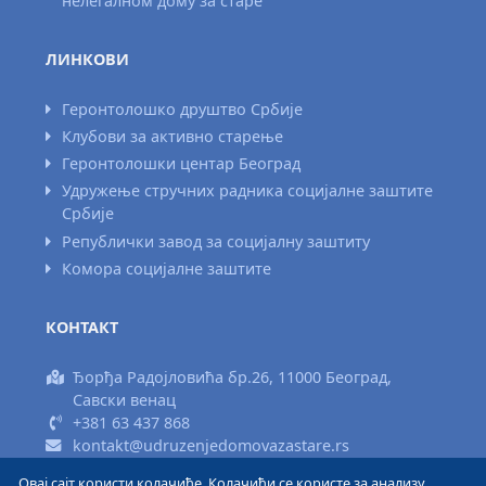
нелегалном дому за старе
ЛИНКОВИ
Геронтолошко друштво Србије
Клубови за активно старење
Геронтолошки центар Београд
Удружење стручних радника социјалне заштите
Србије
Републички завод за социјалну заштиту
Комора социјалне заштите
КОНТАКТ
Ђорђа Радојловића бр.26, 11000 Београд,
Савски венац
+381 63 437 868
kontakt@udruzenjedomovazastare.rs
Овај сајт користи колачиће. Колачићи се користе за анализу