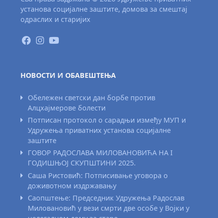
установа социјалне заштите, домова за смештај
одраслих и старијих
НОВОСТИ И ОБАВЕШТЕЊА
Обележен светски дан борбе против
Алцхајмерове болести
Потписан протокол о сарадњи између МУП и
Удружења приватних установа социјалне
заштите
ГОВОР РАДОСЛАВА МИЛОВАНОВИЋА НА I
ГОДИШЊОЈ СКУПШТИНИ 2025.
Саша Ристовић: Потписивање уговора о
доживотном издржавању
Саопштење: Председник Удружења Радослав
Миловановић у вези смрти две особе у Војки у