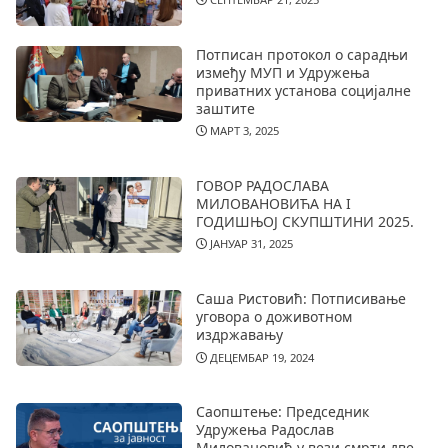
Потписан протокол о сарадњи
између МУП и Удружења
приватних установа социјалне
заштите
МАРТ 3, 2025
ГОВОР РАДОСЛАВА
МИЛОВАНОВИЋА НА I
ГОДИШЊОЈ СКУПШТИНИ 2025.
ЈАНУАР 31, 2025
Саша Ристовић: Потписивање
уговора о доживотном
издржавању
ДЕЦЕМБАР 19, 2024
Саопштење: Председник
Удружења Радослав
Миловановић у вези смрти две