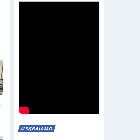
Ј
ИЗДВАЈАМО