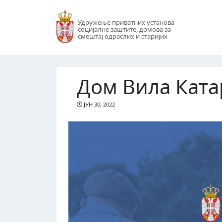
Удружење приватних установа
социјалне заштите, домова за
смештај одраслих и старијих
Дом Вила Ката
ЈУН 30, 2022