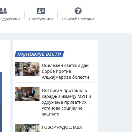
и удружења
Приступница
Најчешћа питања
НАЈНОВИЈЕ ВЕСТИ
Обележен светски дан
борбе против
Алцхајмерове болести
Потписан протокол о
сарадњи између МУП и
Удружења приватних
установа социјалне
заштите
ГОВОР РАДОСЛАВА