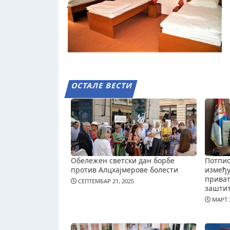
ОСТАЛЕ ВЕСТИ
Обележен светски дан борбе
Потпис
против Алцхајмерове болести
измеђ
приват
СЕПТЕМБАР 21, 2025
зашти
МАРТ 3