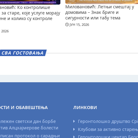
Миловановић: Летњи смештај у
новић: Ко контролише
домовима – Знак бриге и
за старе, које услуге морају
сигурности или табу тема
уне и колико су контроле
ЈУН 15, 2026
, 2026
СВА ГОСТОВАЊА
СТИ И ОБАВЕШТЕЊА
ЛИНКОВИ
лежен светски дан борбе
Геронтолошко друштво Ср
тив Алцхајмерове болести
Клубови за активно старе
писан протокол о сарадњи
Геронтолошки центар Бео