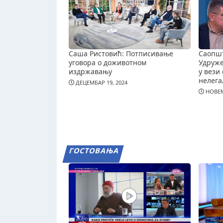
Саша Ристовић: Потписивање
Саопш
уговора о доживотном
Удруж
издржавању
у вези 
нелега
ДЕЦЕМБАР 19, 2024
НОВЕМ
ГОСТОВАЊА