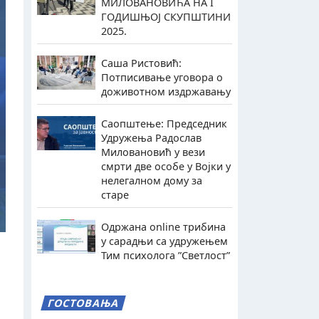
МИЛОВАНОВИЋА НА I
ГОДИШЊОЈ СКУПШТИНИ
2025.
Саша Ристовић:
Потписивање уговора о
доживотном издржавању
Саопштење: Председник
Удружења Радослав
Миловановић у вези
смрти две особе у Војки у
нелегалном дому за
старе
Одржана online трибина
у сарадњи са удружењем
Тим психолога ”Светлост”
ГОСТОВАЊА