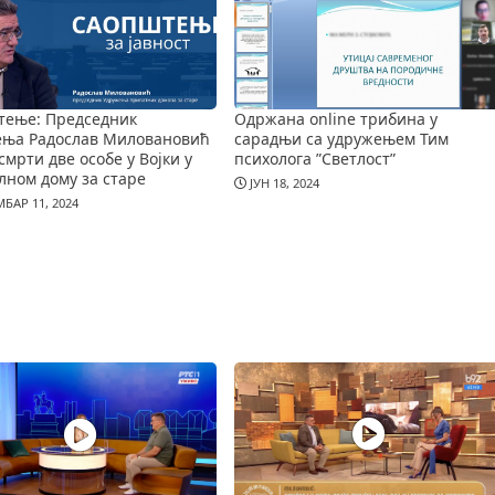
тење: Председник
Одржана online трибина у
ења Радослав Миловановић
сарадњи са удружењем Тим
смрти две особе у Војки у
психолога ”Светлост”
лном дому за старе
ЈУН 18, 2024
БАР 11, 2024