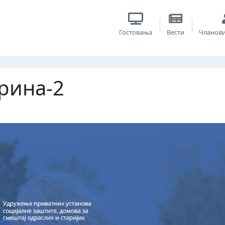
Гостовања
Вести
Чланов
рина-2