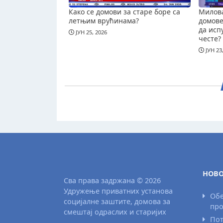
Како се домови за старе боре са
Милова
летњим врућинама?
домове 
да исп
ЈУН 25, 2026
честе?
ЈУН 23
НОВО
Сва права задржана © 2026
Удружење приватних установа
Обе
социјалне заштите, домова за
про
смештај одраслих и старијих
Пот