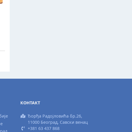
КОНТАКТ
бије
Ђорђа Радојловића бр.26,
11000 Београд, Савски венац
ње
+381 63 437 868
град