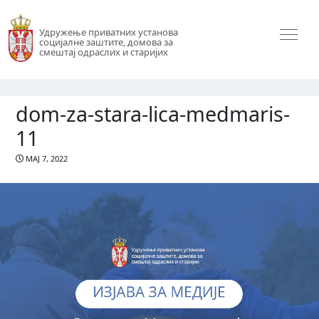
Удружење приватних установа
социјалне заштите, домова за
смештај одраслих и старијих
dom-za-stara-lica-medmaris-
11
МАЈ 7, 2022