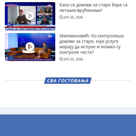
Како се домови за старе боре са
летњим врућинама?
ЈУН 25, 2026
Миловановић: Ко контролише
домове за старе, које услуге
морају да испуне и колико су
контроле честе?
ЈУН 23, 2026
СВА ГОСТОВАЊА