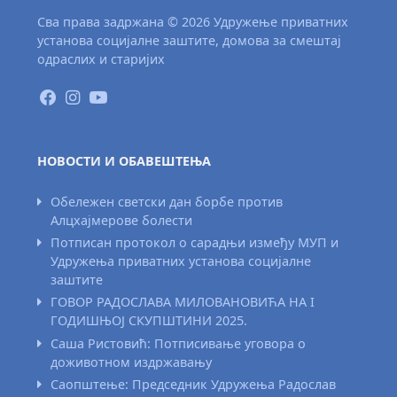
Сва права задржана © 2026 Удружење приватних
установа социјалне заштите, домова за смештај
одраслих и старијих
НОВОСТИ И ОБАВЕШТЕЊА
Обележен светски дан борбе против
Алцхајмерове болести
Потписан протокол о сарадњи између МУП и
Удружења приватних установа социјалне
заштите
ГОВОР РАДОСЛАВА МИЛОВАНОВИЋА НА I
ГОДИШЊОЈ СКУПШТИНИ 2025.
Саша Ристовић: Потписивање уговора о
доживотном издржавању
Саопштење: Председник Удружења Радослав