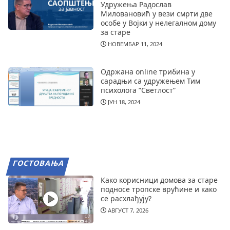
Удружења Радослав
Миловановић у вези смрти две
особе у Војки у нелегалном дому
за старе
НОВЕМБАР 11, 2024
Одржана online трибина у
сарадњи са удружењем Тим
психолога ”Светлост”
ЈУН 18, 2024
ГОСТОВАЊА
Како корисници домова за старе
подносе тропске врућине и како
се расхлађују?
АВГУСТ 7, 2026