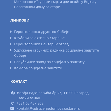
Миловановић у вези смрти две особе у Војки у
нелегалном дому за старе
ЛИНКОВИ
Геронтолошко друштво Србије
Клубови за активно старење
Геронтолошки центар Београд
Удружење стручних радника социјалне заштите
Србије
Републички завод за социјалну заштиту
Комора социјалне заштите
КОНТАКТ
Ђорђа Радојловића бр.26, 11000 Београд,
Савски венац
+381 63 437 868
kontakt@udruzenjedomovazastare.rs