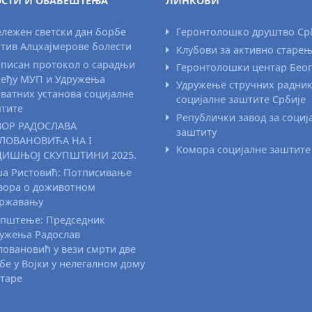
СТИ И ОБАВЕШТЕЊА
ЛИНКОВИ
лежен светски дан борбе
Геронтолошко друштво Ср
тив Алцхајмерове болести
Клубови за активно старе
писан протокол о сарадњи
Геронтолошки центар Бео
еђу МУП и Удружења
Удружење стручних радни
ватних установа социјалне
социјалне заштите Србије
тите
Републички завод за социј
ВОР РАДОСЛАВА
заштиту
ЛОВАНОВИЋА НА I
Комора социјалне заштите
ДИШЊОЈ СКУПШТИНИ 2025.
а Ристовић: Потписивање
вора о доживотном
државању
пштење: Председник
ужења Радослав
овановић у вези смрти две
бе у Војки у нелегалном дому
старе