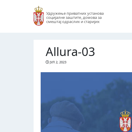
Удружење приватних установа
социјалне заштите, домова за
смештај одраслих и старијих
Allura-03
ЈУЛ 2, 2023