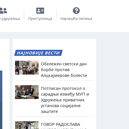
и удружења
Приступница
Најчешћа питања
НАЈНОВИЈЕ ВЕСТИ
Обележен светски дан
борбе против
Алцхајмерове болести
Потписан протокол о
сарадњи између МУП и
Удружења приватних
установа социјалне
заштите
ГОВОР РАДОСЛАВА