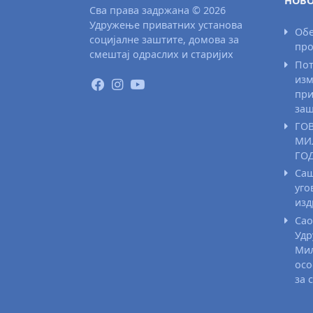
НОВО
Сва права задржана © 2026
Удружење приватних установа
Обе
социјалне заштите, домова за
про
смештај одраслих и старијих
Пот
изм
при
заш
ГО
МИ
ГО
Саш
уго
из
Сао
Удр
Мил
осо
за 