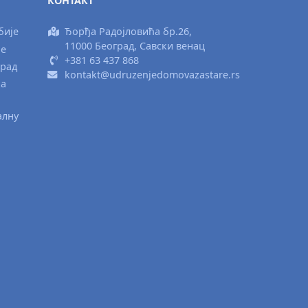
КОНТАКТ
бије
Ђорђа Радојловића бр.26,
11000 Београд, Савски венац
ње
+381 63 437 868
град
kontakt@udruzenjedomovazastare.rs
ка
алну