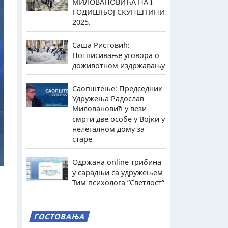
МИЛОВАНОВИЋА НА I
ГОДИШЊОЈ СКУПШТИНИ
2025.
Саша Ристовић:
Потписивање уговора о
доживотном издржавању
Саопштење: Председник
Удружења Радослав
Миловановић у вези
смрти две особе у Војки у
нелегалном дому за
старе
Одржана online трибина
у сарадњи са удружењем
Тим психолога ”Светлост”
ГОСТОВАЊА