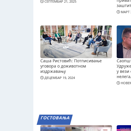
приват
СЕПТЕМБАР 21, 2025
зашти
МАРТ 3
Саша Ристовић: Потписивање
Саопш
уговора о доживотном
Удруж
издржавању
у вези 
нелега
ДЕЦЕМБАР 19, 2024
НОВЕМ
ГОСТОВАЊА