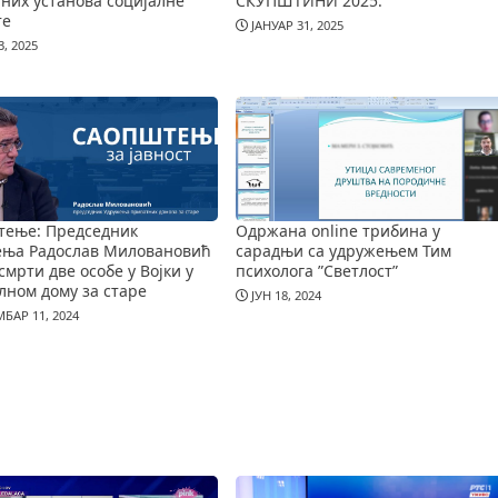
них установа социјалне
СКУПШТИНИ 2025.
те
ЈАНУАР 31, 2025
, 2025
тење: Председник
Одржана online трибина у
ења Радослав Миловановић
сарадњи са удружењем Тим
смрти две особе у Војки у
психолога ”Светлост”
лном дому за старе
ЈУН 18, 2024
БАР 11, 2024