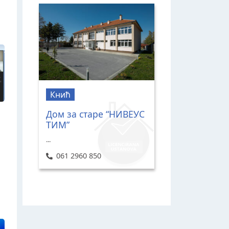
Кнић
Дом за старе “НИВЕУС
ТИМ”
...
061 2960 850