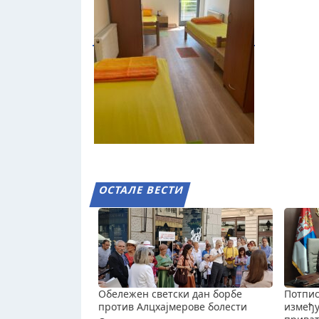
ОСТАЛЕ ВЕСТИ
Обележен светски дан борбе
Потпис
против Алцхајмерове болести
измеђ