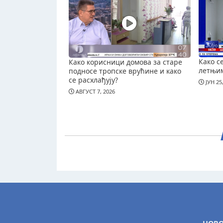
Како с
Како корисници домова за старе
летњи
подносе тропске врућине и како
се расхлађују?
ЈУН 25
АВГУСТ 7, 2026