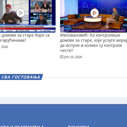
е домови за старе боре са
Миловановић: Ко контролише
м врућинама?
домове за старе, које услуге мора
да испуне и колико су контроле
, 2026
честе?
ЈУН 23, 2026
СВА ГОСТОВАЊА