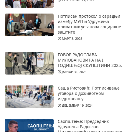
Потписан протокол о сарадњи
између МУП и Удружења
приватних установа социјалне
заштите
МАРТ 3, 2025
ГОВОР РАДОСЛАВА
МИЛОВАНОВИЋА НА I
ГОДИШЊОЈ СКУПШТИНИ 2025.
ЈАНУАР 31, 2025
Саша Ристовић: Потписивање
уговора о доживотном
издржавању
ДЕЦЕМБАР 19, 2024
Саопштење: Председник
Удружења Радослав
Миловановић у вези смрти две