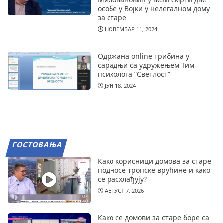
особе у Војки у нелегалном дому
за старе
НОВЕМБАР 11, 2024
Одржана online трибина у
сарадњи са удружењем Тим
психолога ”Светлост”
ЈУН 18, 2024
ГОСТОВАЊА
Како корисници домова за старе
подносе тропске врућине и како
се расхлађују?
АВГУСТ 7, 2026
Како се домови за старе боре са