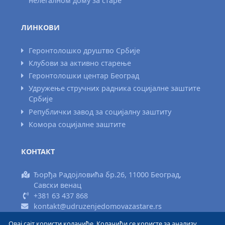
нелегалном дому за старе
ЛИНКОВИ
Геронтолошко друштво Србије
Клубови за активно старење
Геронтолошки центар Београд
Удружење стручних радника социјалне заштите
Србије
Републички завод за социјалну заштиту
Комора социјалне заштите
КОНТАКТ
Ђорђа Радојловића бр.26, 11000 Београд,
Савски венац
+381 63 437 868
kontakt@udruzenjedomovazastare.rs
Овај сајт користи колачиће. Колачићи се користе за анализу