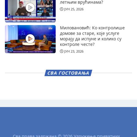
летњим врућинама?
ЈУН 25, 2026
Миловановић: Ко контролише
домове за старе, које услуге
морају да испуне и колико су
контроле честе?
ЈУН 23, 2026
СВА ГОСТОВАЊА
Сва права задржана © 2026 Удружење приватних