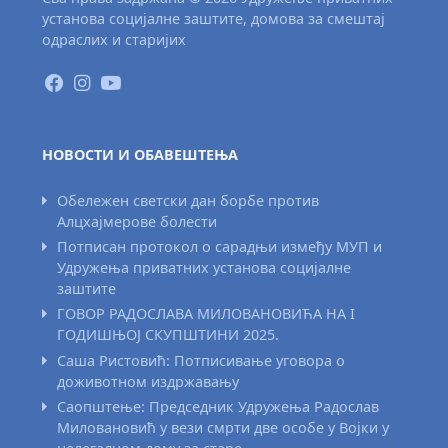
установа социјалне заштите, домова за смештај
одраслих и старијих
НОВОСТИ И ОБАВЕШТЕЊА
Обележен светски дан борбе против
Алцхајмерове болести
Потписан протокол о сарадњи између МУП и
Удружења приватних установа социјалне
заштите
ГОВОР РАДОСЛАВА МИЛОВАНОВИЋА НА I
ГОДИШЊОЈ СКУПШТИНИ 2025.
Саша Ристовић: Потписивање уговора о
доживотном издржавању
Саопштење: Председник Удружења Радослав
Миловановић у вези смрти две особе у Војки у