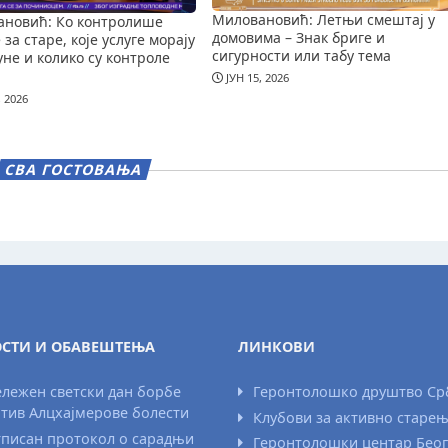
Миловановић: Летњи смештај у
новић: Ко контролише
домовима – Знак бриге и
за старе, које услуге морају
сигурности или табу тема
уне и колико су контроле
ЈУН 15, 2026
, 2026
СВА ГОСТОВАЊА
СТИ И ОБАВЕШТЕЊА
ЛИНКОВИ
лежен светски дан борбе
Геронтолошко друштво Ср
тив Алцхајмерове болести
Клубови за активно старе
писан протокол о сарадњи
Геронтолошки центар Бео