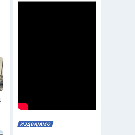
Ј
ИЗДВАЈАМО