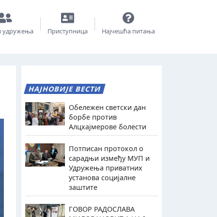
и удружења
Приступница
Најчешћа питања
НАЈНОВИЈЕ ВЕСТИ
Обележен светски дан
борбе против
Алцхајмерове болести
Потписан протокол о
сарадњи између МУП и
Удружења приватних
установа социјалне
заштите
ГОВОР РАДОСЛАВА