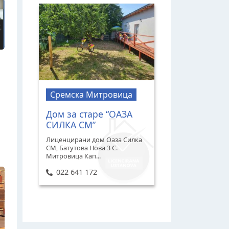
Сремска Митровица
Дом за старе “ОАЗА
СИЛКА СМ”
Лиценцирани дом Оаза Силка
СМ, Батутова Нова 3 С.
Митровица Кап...
022 641 172