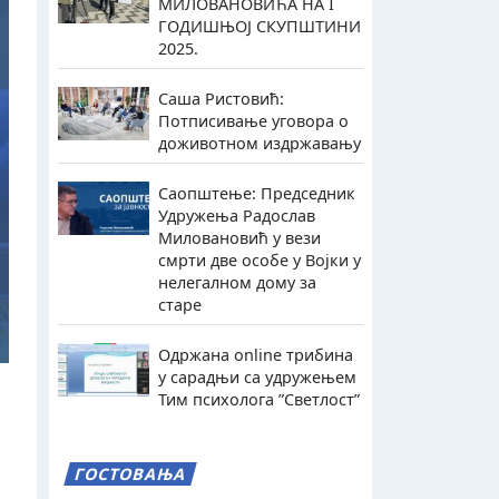
МИЛОВАНОВИЋА НА I
ГОДИШЊОЈ СКУПШТИНИ
2025.
Саша Ристовић:
Потписивање уговора о
доживотном издржавању
Саопштење: Председник
Удружења Радослав
Миловановић у вези
смрти две особе у Војки у
нелегалном дому за
старе
Одржана online трибина
у сарадњи са удружењем
Тим психолога ”Светлост”
ГОСТОВАЊА