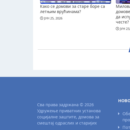
Како се домови за старе боре са
Милова
летњим врућинама?
домове 
да исп
ЈУН 25, 2026
честе?
ЈУН 23
НОВО
Сва права задржана © 2026
Удружење приватних установа
Обе
социјалне заштите, домова за
про
смештај одраслих и старијих
Пот