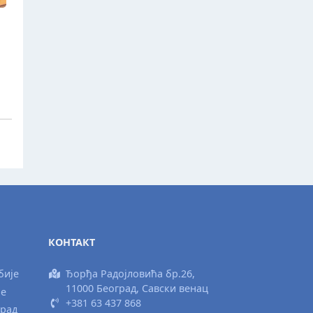
КОНТАКТ
бије
Ђорђа Радојловића бр.26,
11000 Београд, Савски венац
ње
+381 63 437 868
град