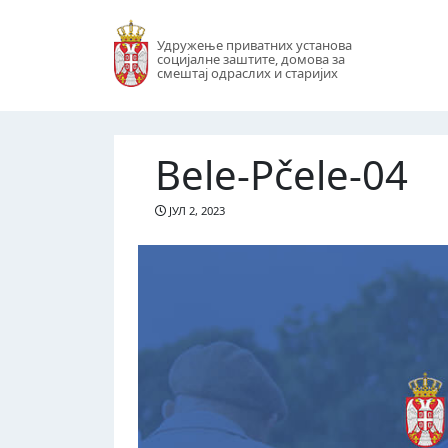
Удружење приватних установа
социјалне заштите, домова за
смештај одраслих и старијих
Bele-Pčele-04
ЈУЛ 2, 2023