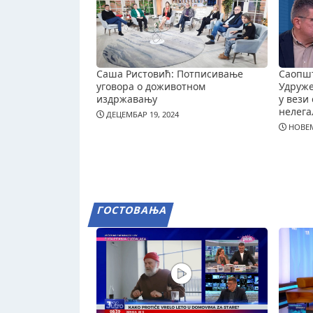
Саша Ристовић: Потписивање
Саопш
уговора о доживотном
Удруж
издржавању
у вези 
нелега
ДЕЦЕМБАР 19, 2024
НОВЕМ
ГОСТОВАЊА