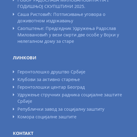
ГОДИШЊОЈ СКУПШТИНИ 2025.
Саша Ристовић: Потписивање уговора о
доживотном издржавању
Саопштење: Председник Удружења Радослав
Миловановић у вези смрти две особе у Војки у
нелегалном дому за старе
ЛИНКОВИ
Геронтолошко друштво Србије
Клубови за активно старење
Геронтолошки центар Београд
Удружење стручних радника социјалне заштите
Србије
Републички завод за социјалну заштиту
Комора социјалне заштите
КОНТАКТ