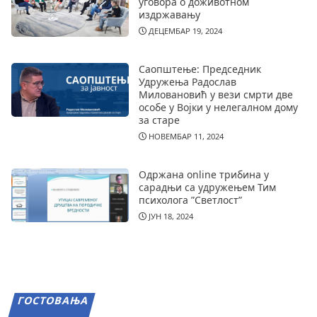
уговора о доживотном
издржавању
ДЕЦЕМБАР 19, 2024
Саопштење: Председник
Удружења Радослав
Миловановић у вези смрти две
особе у Војки у нелегалном дому
за старе
НОВЕМБАР 11, 2024
Одржана online трибина у
сарадњи са удружењем Тим
психолога ”Светлост”
ЈУН 18, 2024
ГОСТОВАЊА