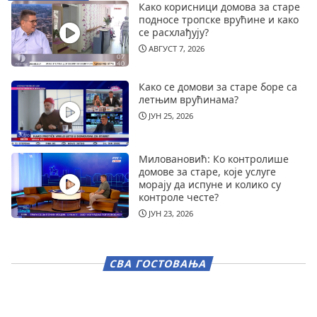
Како корисници домова за старе
подносе тропске врућине и како
се расхлађују?
АВГУСТ 7, 2026
Како се домови за старе боре са
летњим врућинама?
ЈУН 25, 2026
Миловановић: Ко контролише
домове за старе, које услуге
морају да испуне и колико су
контроле честе?
ЈУН 23, 2026
СВА ГОСТОВАЊА