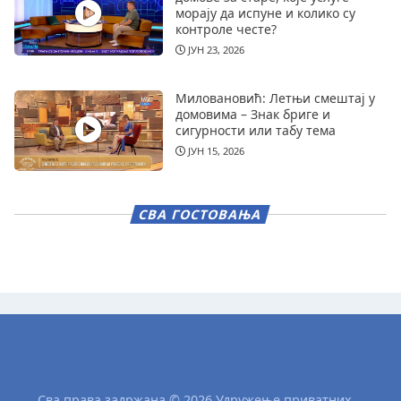
морају да испуне и колико су
контроле честе?
ЈУН 23, 2026
Миловановић: Летњи смештај у
домовима – Знак бриге и
сигурности или табу тема
ЈУН 15, 2026
СВА ГОСТОВАЊА
Сва права задржана © 2026 Удружење приватних