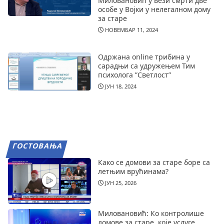
Миловановић у вези смрти две
особе у Војки у нелегалном дому
за старе
НОВЕМБАР 11, 2024
Одржана online трибина у
сарадњи са удружењем Тим
психолога ”Светлост”
ЈУН 18, 2024
ГОСТОВАЊА
Како се домови за старе боре са
летњим врућинама?
ЈУН 25, 2026
Миловановић: Ко контролише
домове за старе, које услуге