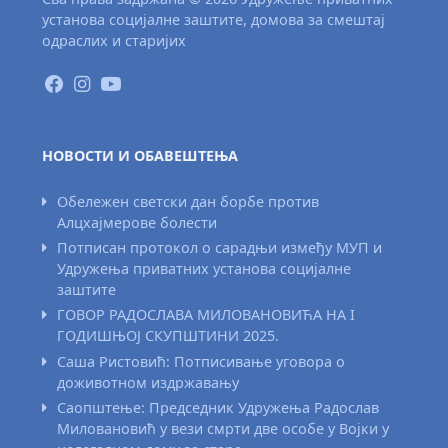
установа социјалне заштите, домова за смештај
одраслих и старијих
НОВОСТИ И ОБАВЕШТЕЊА
Обележен светски дан борбе против
Алцхајмерове болести
Потписан протокол о сарадњи између МУП и
Удружења приватних установа социјалне
заштите
ГОВОР РАДОСЛАВА МИЛОВАНОВИЋА НА I
ГОДИШЊОЈ СКУПШТИНИ 2025.
Саша Ристовић: Потписивање уговора о
доживотном издржавању
Саопштење: Председник Удружења Радослав
Миловановић у вези смрти две особе у Војки у