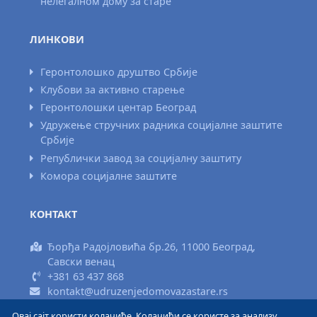
нелегалном дому за старе
ЛИНКОВИ
Геронтолошко друштво Србије
Клубови за активно старење
Геронтолошки центар Београд
Удружење стручних радника социјалне заштите
Србије
Републички завод за социјалну заштиту
Комора социјалне заштите
КОНТАКТ
Ђорђа Радојловића бр.26, 11000 Београд,
Савски венац
+381 63 437 868
kontakt@udruzenjedomovazastare.rs
Овај сајт користи колачиће. Колачићи се користе за анализу