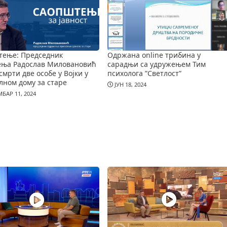
тење: Председник
Одржана online трибина у
ења Радослав Миловановић
сарадњи са удружењем Тим
смрти две особе у Војки у
психолога ”Светлост”
лном дому за старе
ЈУН 18, 2024
БАР 11, 2024