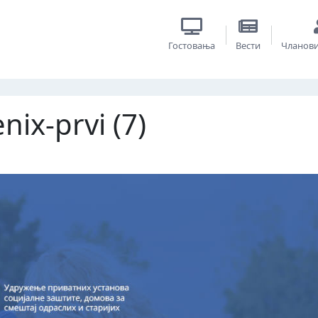
Гостовања
Вести
Чланов
nix-prvi (7)