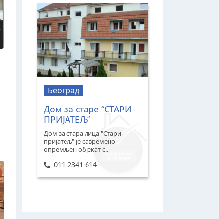
Београд
Дом за старе “СТАРИ
ПРИЈАТЕЉ”
Дом за стара лица "Стари
пријатељ" је савремено
опремљен објекат с...
011 2341 614