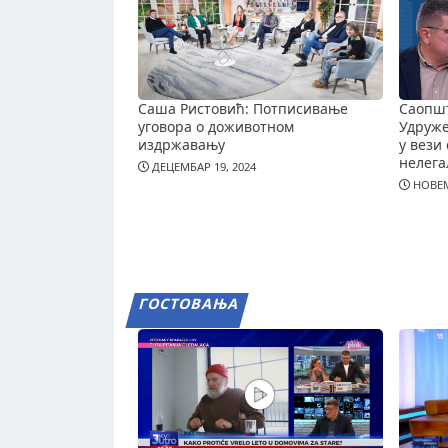
Саша Ристовић: Потписивање
Саопш
уговора о доживотном
Удруж
издржавању
у вези 
нелега
ДЕЦЕМБАР 19, 2024
НОВЕМ
ГОСТОВАЊА