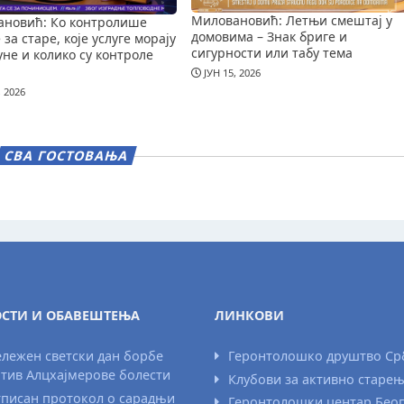
Миловановић: Летњи смештај у
новић: Ко контролише
домовима – Знак бриге и
за старе, које услуге морају
сигурности или табу тема
уне и колико су контроле
ЈУН 15, 2026
, 2026
СВА ГОСТОВАЊА
СТИ И ОБАВЕШТЕЊА
ЛИНКОВИ
лежен светски дан борбе
Геронтолошко друштво Ср
тив Алцхајмерове болести
Клубови за активно старе
писан протокол о сарадњи
Геронтолошки центар Бео