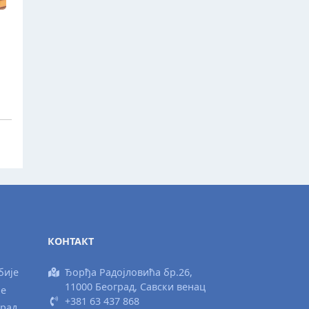
КОНТАКТ
бије
Ђорђа Радојловића бр.26,
11000 Београд, Савски венац
ње
+381 63 437 868
град