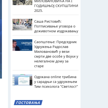
МИЛОВАНОВИЋА НА I
ГОДИШЊОЈ СКУПШТИНИ
2025.
Саша Ристовић:
Потписивање уговора о
доживотном издржавању
Саопштење: Председник
Удружења Радослав
Миловановић у вези
смрти две особе у Војки у
нелегалном дому за
старе
Одржана online трибина
у сарадњи са удружењем
Тим психолога ”Светлост”
ГОСТОВАЊА