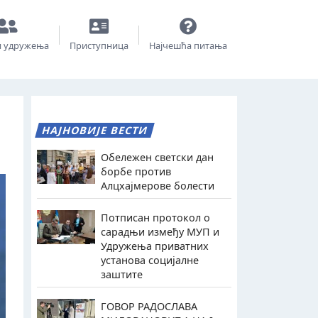
и удружења
Приступница
Најчешћа питања
НАЈНОВИЈЕ ВЕСТИ
Обележен светски дан
борбе против
Алцхајмерове болести
Потписан протокол о
сарадњи између МУП и
Удружења приватних
установа социјалне
заштите
ГОВОР РАДОСЛАВА