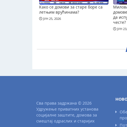
Како се домови за старе боре са
Милова
летњим врућинама?
домове 
да исп
ЈУН 25, 2026
честе?
ЈУН 23
НОВО
Сва права задржана © 2026
Удружење приватних установа
Обе
социјалне заштите, домова за
про
смештај одраслих и старијих
Пот