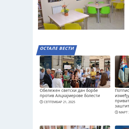
ОСТАЛЕ ВЕСТИ
Обележен светски дан борбе
Потпис
против Алцхајмерове болести
измеђ
приват
СЕПТЕМБАР 21, 2025
зашти
МАРТ 3