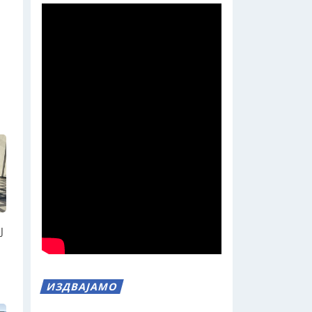
Ј
ИЗДВАЈАМО