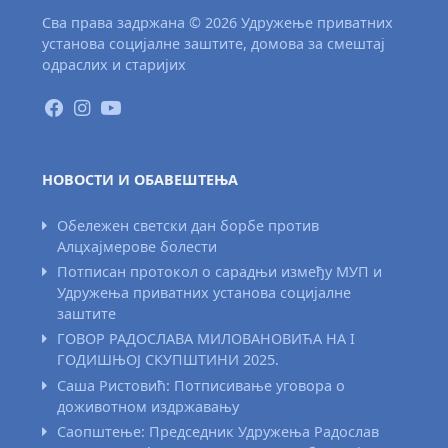
Сва права задржана © 2026 Удружење приватних
установа социјалне заштите, домова за смештај
одраслих и старијих
НОВОСТИ И ОБАВЕШТЕЊА
Обележен светски дан борбе против
Алцхајмерове болести
Потписан протокол о сарадњи између МУП и
Удружења приватних установа социјалне
заштите
ГОВОР РАДОСЛАВА МИЛОВАНОВИЋА НА I
ГОДИШЊОЈ СКУПШТИНИ 2025.
Саша Ристовић: Потписивање уговора о
доживотном издржавању
Саопштење: Председник Удружења Радослав