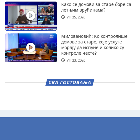
Како се домови за старе боре са
летњим врућинама?
ЈУН 25, 2026
Миловановић: Ко контролише
домове за старе, које услуге
морају да испуне и колико су
контроле честе?
ЈУН 23, 2026
СВА ГОСТОВАЊА