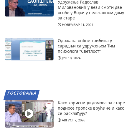
Удружења Радослав
Миловановић у вези смрти две
особе у Војки у нелегалном дому
за старе
НОВЕМБАР 11, 2024
Одржана online трибина у
сарадњи са удружењем Тим
психолога ”Светлост”
ЈУН 18, 2024
ГОСТОВАЊА
Како корисници домова за старе
подносе тропске врућине и како
се расхлађују?
АВГУСТ 7, 2026