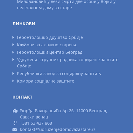
Миловановић у вези смрти две особе у Војки у
нелегалном дому за старе
ЛИНКОВИ
Геронтолошко друштво Србије
Клубови за активно старење
Геронтолошки центар Београд
Удружење стручних радника социјалне заштите
Србије
Републички завод за социјалну заштиту
Комора социјалне заштите
КОНТАКТ
Ђорђа Радојловића бр.26, 11000 Београд,
Савски венац
+381 63 437 868
kontakt@udruzenjedomovazastare.rs