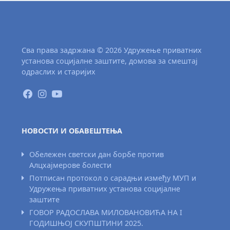
Сва права задржана © 2026 Удружење приватних
установа социјалне заштите, домова за смештај
одраслих и старијих
НОВОСТИ И ОБАВЕШТЕЊА
Обележен светски дан борбе против
Алцхајмерове болести
Потписан протокол о сарадњи између МУП и
Удружења приватних установа социјалне
заштите
ГОВОР РАДОСЛАВА МИЛОВАНОВИЋА НА I
ГОДИШЊОЈ СКУПШТИНИ 2025.