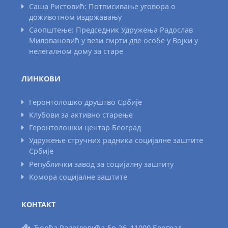
Саша Ристовић: Потписивање уговора о
доживотном издржавању
Саопштење: Председник Удружења Радослав
Миловановић у вези смрти две особе у Војки у
нелегалном дому за старе
ЛИНКОВИ
Геронтолошко друштво Србије
Клубови за активно старење
Геронтолошки центар Београд
Удружење стручних радника социјалне заштите
Србије
Републички завод за социјалну заштиту
Комора социјалне заштите
КОНТАКТ
Ђорђа Радојловића бр.26, 11000 Београд,