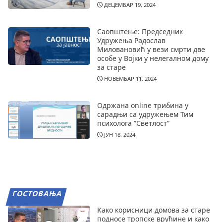
ДЕЦЕМБАР 19, 2024
Саопштење: Председник
Удружења Радослав
Миловановић у вези смрти две
особе у Војки у нелегалном дому
за старе
НОВЕМБАР 11, 2024
Одржана online трибина у
сарадњи са удружењем Тим
психолога ”Светлост”
ЈУН 18, 2024
ГОСТОВАЊА
Како корисници домова за старе
подносе тропске врућине и како