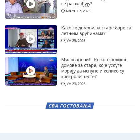
се расхлађују?
АВГУСТ 7, 2026
Како се домови за старе боре са
летњим врућинама?
ЈУН 25, 2026
Миловановић: Ко контролише
домове за старе, које услуге
морају да испуне и колико су
контроле честе?
ЈУН 23, 2026
СВА ГОСТОВАЊА