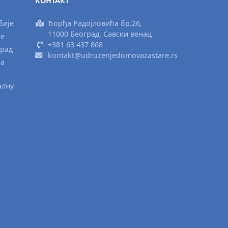
КОНТАКТ
бије
Ђорђа Радојловића бр.26,
11000 Београд, Савски венац
ње
+381 63 437 868
град
kontakt@udruzenjedomovazastare.rs
ка
алну