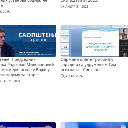
них установа социјалне
СКУПШТИНИ 2025.
те
ЈАНУАР 31, 2025
, 2025
тење: Председник
Одржана online трибина у
ења Радослав Миловановић
сарадњи са удружењем Тим
смрти две особе у Војки у
психолога ”Светлост”
лном дому за старе
ЈУН 18, 2024
БАР 11, 2024