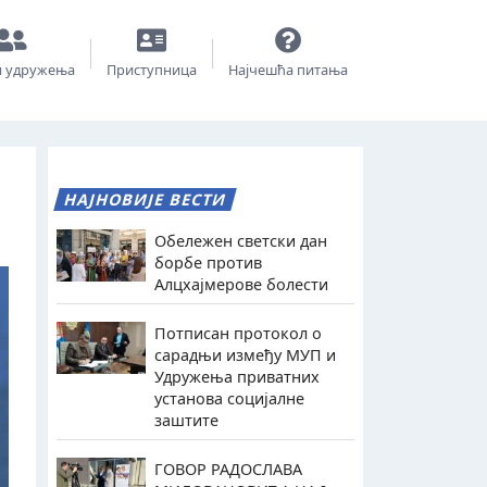
и удружења
Приступница
Најчешћа питања
НАЈНОВИЈЕ ВЕСТИ
Обележен светски дан
борбе против
Алцхајмерове болести
Потписан протокол о
сарадњи између МУП и
Удружења приватних
установа социјалне
заштите
ГОВОР РАДОСЛАВА