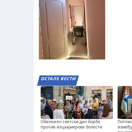
ОСТАЛЕ ВЕСТИ
Обележен светски дан борбе
Потпис
против Алцхајмерове болести
измеђ