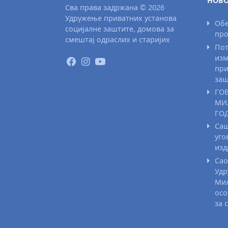
НОВО
Сва права задржана © 2026
Удружење приватних установа
Обе
социјалне заштите, домова за
про
смештај одраслих и старијих
Пот
изм
при
заш
ГО
МИ
ГО
Саш
уго
из
Сао
Удр
Мил
осо
за 