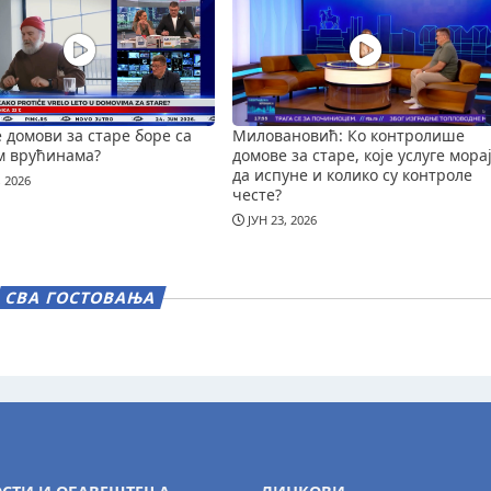
е домови за старе боре са
Миловановић: Ко контролише
м врућинама?
домове за старе, које услуге мора
да испуне и колико су контроле
, 2026
честе?
ЈУН 23, 2026
СВА ГОСТОВАЊА