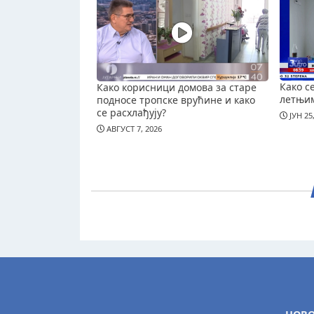
Како с
Како корисници домова за старе
летњи
подносе тропске врућине и како
се расхлађују?
ЈУН 25
АВГУСТ 7, 2026