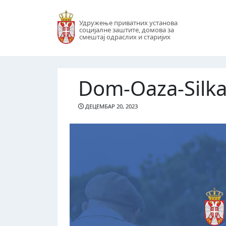
Удружење приватних установа
социјалне заштите, домова за
смештај одраслих и старијих
Dom-Oaza-Silk
ДЕЦЕМБАР 20, 2023