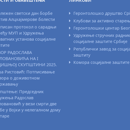
СТИ И ОБАВЕШТЕЊА
ЛИНКОВИ
лежен светски дан борбе
Геронтолошко друштво Ср
тив Алцхајмерове болести
Клубови за активно старе
писан протокол о сарадњи
Геронтолошки центар Бео
еђу МУП и Удружења
Удружење стручних радни
ватних установа социјалне
социјалне заштите Србије
тите
Републички завод за социј
ВОР РАДОСЛАВА
заштиту
ЛОВАНОВИЋА НА I
Комора социјалне заштите
ДИШЊОЈ СКУПШТИНИ 2025.
а Ристовић: Потписивање
вора о доживотном
државању
пштење: Председник
ужења Радослав
овановић у вези смрти две
бе у Војки у нелегалном дому
старе