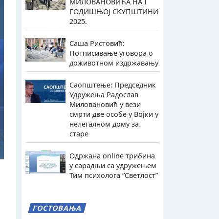
МИЛОВАНОВИЋА НА I
ГОДИШЊОЈ СКУПШТИНИ
2025.
Саша Ристовић:
Потписивање уговора о
доживотном издржавању
Саопштење: Председник
Удружења Радослав
Миловановић у вези
смрти две особе у Војки у
нелегалном дому за
старе
Одржана online трибина
у сарадњи са удружењем
Тим психолога ”Светлост”
ГОСТОВАЊА