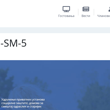
Гостовања
Вести
Чланов
a-SM-5