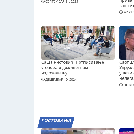
приват
СЕПТЕМБАР 21, 2025
зашти
МАРТ 3
Саша Ристовић: Потписивање
Саопш
уговора о доживотном
Удруж
издржавању
у вези 
нелега
ДЕЦЕМБАР 19, 2024
НОВЕМ
ГОСТОВАЊА