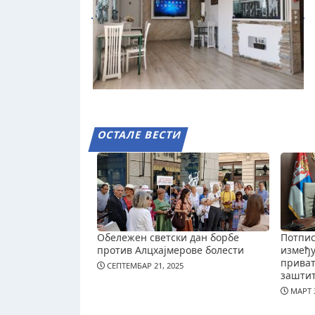
ОСТАЛЕ ВЕСТИ
Обележен светски дан борбе
Потпис
против Алцхајмерове болести
измеђ
приват
СЕПТЕМБАР 21, 2025
зашти
МАРТ 3