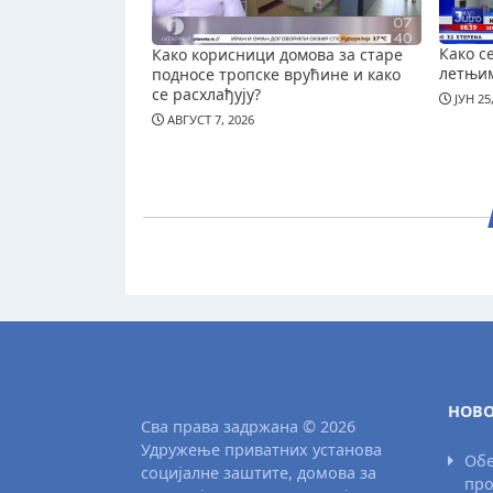
Како с
Како корисници домова за старе
летњи
подносе тропске врућине и како
се расхлађују?
ЈУН 25
АВГУСТ 7, 2026
НОВО
Сва права задржана © 2026
Удружење приватних установа
Обе
социјалне заштите, домова за
про