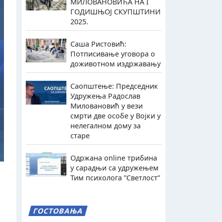
МИЛОВАНОВИЋА НА I
ГОДИШЊОЈ СКУПШТИНИ
2025.
Саша Ристовић:
Потписивање уговора о
доживотном издржавању
Саопштење: Председник
Удружења Радослав
Миловановић у вези
смрти две особе у Војки у
нелегалном дому за
старе
Одржана online трибина
у сарадњи са удружењем
Тим психолога ”Светлост”
ГОСТОВАЊА