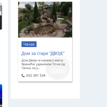
Чачак
Дом за старе “ДВОЈЕ”
Дом Двоје се налази у месту
Вранићи, удаљеном 10 км од
Чачка, на у...
032 391 534