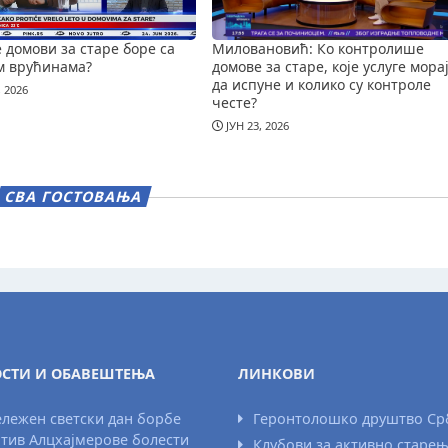
е домови за старе боре са
Миловановић: Ко контролише
м врућинама?
домове за старе, које услуге мора
да испуне и колико су контроле
, 2026
честе?
ЈУН 23, 2026
СВА ГОСТОВАЊА
СТИ И ОБАВЕШТЕЊА
ЛИНКОВИ
лежен светски дан борбе
Геронтолошко друштво Ср
тив Алцхајмерове болести
Клубови за активно старе