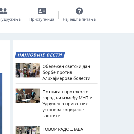
и удружења
Приступница
Најчешћа питања
НАЈНОВИЈЕ ВЕСТИ
Обележен светски дан
борбе против
Алцхајмерове болести
Потписан протокол о
сарадњи између МУП и
Удружења приватних
установа социјалне
заштите
ГОВОР РАДОСЛАВА