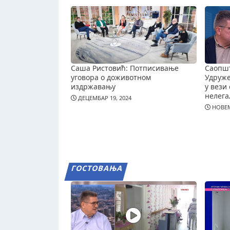
Саша Ристовић: Потписивање
Саопш
уговора о доживотном
Удруж
издржавању
у вези 
нелега
ДЕЦЕМБАР 19, 2024
НОВЕМ
ГОСТОВАЊА