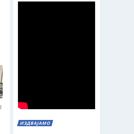
Ј
ИЗДВАЈАМО