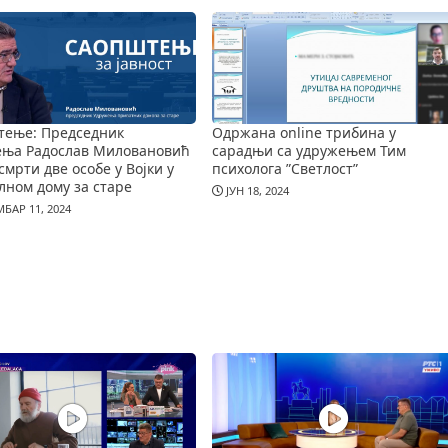
тење: Председник
Одржана online трибина у
ења Радослав Миловановић
сарадњи са удружењем Тим
смрти две особе у Војки у
психолога ”Светлост”
лном дому за старе
ЈУН 18, 2024
БАР 11, 2024