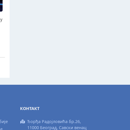
ју
КОНТАКТ
бије
Ђорђа Радојловића бр.26,
11000 Београд, Савски венац
ње