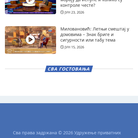
контроле честе?
ЈУН 23, 2026
Миловановић: Летњи смештај у
домовима – Знак бриге и
сигурности или табу тема
ЈУН 15, 2026
СВА ГОСТОВАЊА
Сва права задржана © 2026 Удружење приватних