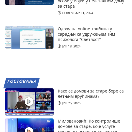
особе у Војки у нелегалном дому
за старе
НОВЕМБАР 11, 2024
Одржана online трибина у
сарадњи са удружењем Тим
психолога ”Светлост”
ЈУН 18, 2024
ГОСТОВАЊА
Како се домови за старе боре са
летњим врућинама?
ЈУН 25, 2026
Миловановић: Ко контролише
домове за старе, које услуге
морају да испуне и колико су