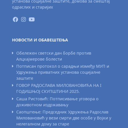
установа социјалне заштите, домова за смештај
одраслих и старијих
НОВОСТИ И ОБАВЕШТЕЊА
Обележен светски дан борбе против
Алцхајмерове болести
Потписан протокол о сарадњи између МУП и
Удружења приватних установа социјалне
заштите
ГОВОР РАДОСЛАВА МИЛОВАНОВИЋА НА I
ГОДИШЊОЈ СКУПШТИНИ 2025.
Саша Ристовић: Потписивање уговора о
доживотном издржавању
Саопштење: Председник Удружења Радослав
Миловановић у вези смрти две особе у Војки у
нелегалном дому за старе