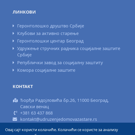
ЛИНКОВИ
Геронтолошко друштво Србије
Клубови за активно старење
Геронтолошки центар Београд
Удружење стручних радника социјалне заштите
Србије
Републички завод за социјалну заштиту
Комора социјалне заштите
КОНТАКТ
Ђорђа Радојловића бр.26, 11000 Београд,
Савски венац
+381 63 437 868
kontakt@udruzenjedomovazastare.rs
Овај сајт користи колачиће. Колачићи се користе за анализу