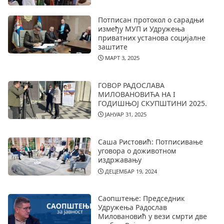
Потписан протокол о сарадњи
између МУП и Удружења
приватних установа социјалне
заштите
МАРТ 3, 2025
ГОВОР РАДОСЛАВА
МИЛОВАНОВИЋА НА I
ГОДИШЊОЈ СКУПШТИНИ 2025.
ЈАНУАР 31, 2025
Саша Ристовић: Потписивање
уговора о доживотном
издржавању
ДЕЦЕМБАР 19, 2024
Саопштење: Председник
Удружења Радослав
Миловановић у вези смрти две