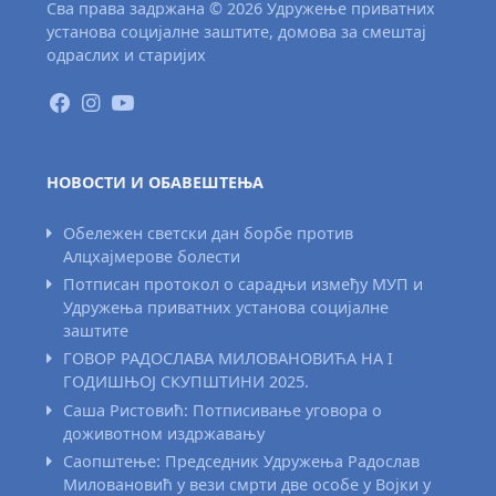
Сва права задржана © 2026 Удружење приватних
установа социјалне заштите, домова за смештај
одраслих и старијих
НОВОСТИ И ОБАВЕШТЕЊА
Обележен светски дан борбе против
Алцхајмерове болести
Потписан протокол о сарадњи између МУП и
Удружења приватних установа социјалне
заштите
ГОВОР РАДОСЛАВА МИЛОВАНОВИЋА НА I
ГОДИШЊОЈ СКУПШТИНИ 2025.
Саша Ристовић: Потписивање уговора о
доживотном издржавању
Саопштење: Председник Удружења Радослав
Миловановић у вези смрти две особе у Војки у