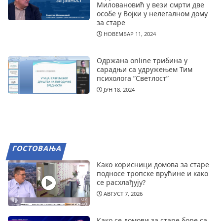
Миловановић у вези смрти две
особе у Војки у нелегалном дому
за старе
НОВЕМБАР 11, 2024
Одржана online трибина у
сарадњи са удружењем Тим
психолога ”Светлост”
ЈУН 18, 2024
ГОСТОВАЊА
Како корисници домова за старе
подносе тропске врућине и како
се расхлађују?
АВГУСТ 7, 2026
Како се домови за старе боре са