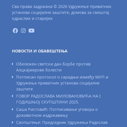
Сва права задржана © 2026 Удружење приватних
установа социјалне заштите, домова за смештај
одраслих и старијих
НОВОСТИ И ОБАВЕШТЕЊА
Обележен светски дан борбе против
Алцхајмерове болести
Потписан протокол о сарадњи између МУП и
Удружења приватних установа социјалне
заштите
ГОВОР РАДОСЛАВА МИЛОВАНОВИЋА НА I
ГОДИШЊОЈ СКУПШТИНИ 2025.
Саша Ристовић: Потписивање уговора о
доживотном издржавању
Саопштење: Председник Удружења Радослав