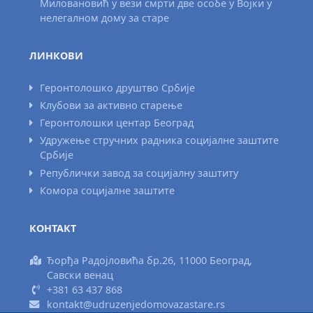
Миловановић у вези смрти две особе у Војки у
нелегалном дому за старе
ЛИНКОВИ
Геронтолошко друштво Србије
Клубови за активно старење
Геронтолошки центар Београд
Удружење стручних радника социјалне заштите
Србије
Републички завод за социјалну заштиту
Комора социјалне заштите
КОНТАКТ
Ђорђа Радојловића бр.26, 11000 Београд,
Савски венац
+381 63 437 868
kontakt@udruzenjedomovazastare.rs