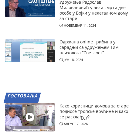
Удружења Радослав
Миловановић у вези смрти две
особе у Војки у нелегалном дому
за старе
НОВЕМБАР 11, 2024
Одржана online трибина у
сарадњи са удружењем Тим
психолога ”Светлост”
ЈУН 18, 2024
ГОСТОВАЊА
Како корисници домова за старе
подносе тропске врућине и како
се расхлађују?
АВГУСТ 7, 2026