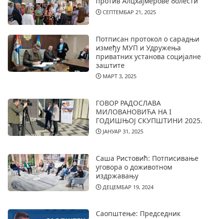
против Алцхајмерове болести
СЕПТЕМБАР 21, 2025
Потписан протокол о сарадњи
између МУП и Удружења
приватних установа социјалне
заштите
МАРТ 3, 2025
ГОВОР РАДОСЛАВА
МИЛОВАНОВИЋА НА I
ГОДИШЊОЈ СКУПШТИНИ 2025.
ЈАНУАР 31, 2025
Саша Ристовић: Потписивање
уговора о доживотном
издржавању
ДЕЦЕМБАР 19, 2024
Саопштење: Председник