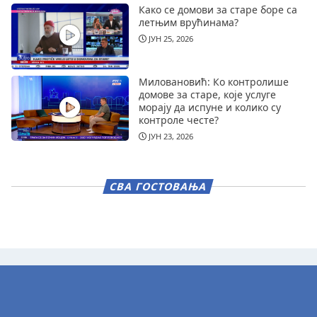
Како се домови за старе боре са
летњим врућинама?
ЈУН 25, 2026
Миловановић: Ко контролише
домове за старе, које услуге
морају да испуне и колико су
контроле честе?
ЈУН 23, 2026
СВА ГОСТОВАЊА