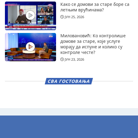
Како се домови за старе боре са
летњим врућинама?
ЈУН 25, 2026
Миловановић: Ко контролише
домове за старе, које услуге
морају да испуне и колико су
контроле честе?
ЈУН 23, 2026
СВА ГОСТОВАЊА