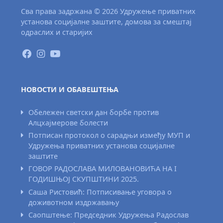
Сва права задржана © 2026 Удружење приватних
установа социјалне заштите, домова за смештај
одраслих и старијих
НОВОСТИ И ОБАВЕШТЕЊА
Обележен светски дан борбе против
Алцхајмерове болести
Потписан протокол о сарадњи између МУП и
Удружења приватних установа социјалне
заштите
ГОВОР РАДОСЛАВА МИЛОВАНОВИЋА НА I
ГОДИШЊОЈ СКУПШТИНИ 2025.
Саша Ристовић: Потписивање уговора о
доживотном издржавању
Саопштење: Председник Удружења Радослав