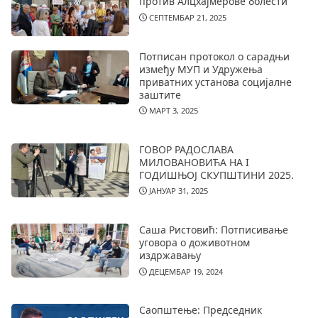
против Алцхајмерове болести
СЕПТЕМБАР 21, 2025
Потписан протокол о сарадњи
између МУП и Удружења
приватних установа социјалне
заштите
МАРТ 3, 2025
ГОВОР РАДОСЛАВА
МИЛОВАНОВИЋА НА I
ГОДИШЊОЈ СКУПШТИНИ 2025.
ЈАНУАР 31, 2025
Саша Ристовић: Потписивање
уговора о доживотном
издржавању
ДЕЦЕМБАР 19, 2024
Саопштење: Председник