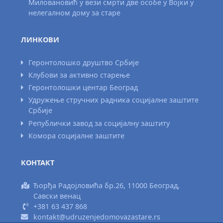
Миловановић у вези смрти две особе у Војки у
нелегалном дому за старе
ЛИНКОВИ
Геронтолошко друштво Србије
Клубови за активно старење
Геронтолошки центар Београд
Удружење стручних радника социјалне заштите
Србије
Републички завод за социјалну заштиту
Комора социјалне заштите
КОНТАКТ
Ђорђа Радојловића бр.26, 11000 Београд,
Савски венац
+381 63 437 868
kontakt@udruzenjedomovazastare.rs