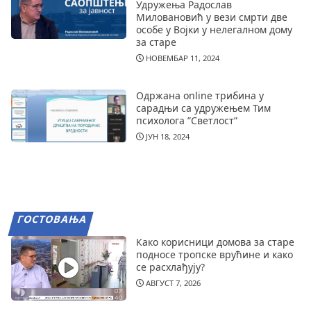
Удружења Радослав
Миловановић у вези смрти две
особе у Војки у нелегалном дому
за старе
НОВЕМБАР 11, 2024
Одржана online трибина у
сарадњи са удружењем Тим
психолога ”Светлост”
ЈУН 18, 2024
ГОСТОВАЊА
Како корисници домова за старе
подносе тропске врућине и како
се расхлађују?
АВГУСТ 7, 2026