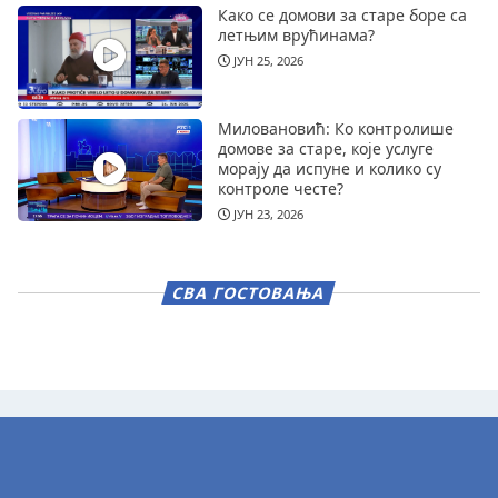
Како се домови за старе боре са
летњим врућинама?
ЈУН 25, 2026
Миловановић: Ко контролише
домове за старе, које услуге
морају да испуне и колико су
контроле честе?
ЈУН 23, 2026
СВА ГОСТОВАЊА