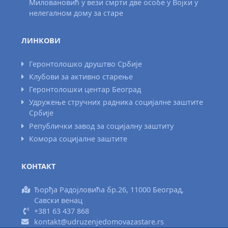
Миловановић у вези смрти две особе у Војки у
нелегалном дому за старе
ЛИНКОВИ
Геронтолошко друштво Србије
Клубови за активно старење
Геронтолошки центар Београд
Удружење стручних радника социјалне заштите
Србије
Републички завод за социјалну заштиту
Комора социјалне заштите
КОНТАКТ
Ђорђа Радојловића бр.26, 11000 Београд,
Савски венац
+381 63 437 868
kontakt@udruzenjedomovazastare.rs