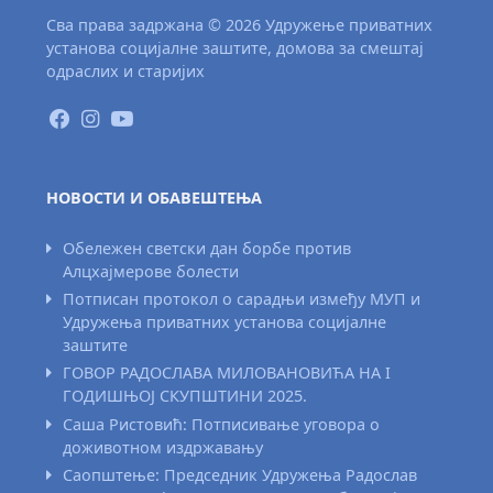
Сва права задржана © 2026 Удружење приватних
установа социјалне заштите, домова за смештај
одраслих и старијих
НОВОСТИ И ОБАВЕШТЕЊА
Обележен светски дан борбе против
Алцхајмерове болести
Потписан протокол о сарадњи између МУП и
Удружења приватних установа социјалне
заштите
ГОВОР РАДОСЛАВА МИЛОВАНОВИЋА НА I
ГОДИШЊОЈ СКУПШТИНИ 2025.
Саша Ристовић: Потписивање уговора о
доживотном издржавању
Саопштење: Председник Удружења Радослав