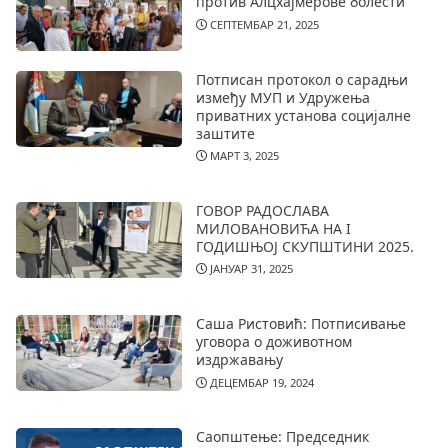
против Алцхајмерове болести
СЕПТЕМБАР 21, 2025
Потписан протокол о сарадњи
између МУП и Удружења
приватних установа социјалне
заштите
МАРТ 3, 2025
ГОВОР РАДОСЛАВА
МИЛОВАНОВИЋА НА I
ГОДИШЊОЈ СКУПШТИНИ 2025.
ЈАНУАР 31, 2025
Саша Ристовић: Потписивање
уговора о доживотном
издржавању
ДЕЦЕМБАР 19, 2024
Саопштење: Председник