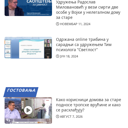
Удружења Радослав
Миловановић у вези смрти две
особе у Војки у нелегалном дому
за старе
НОВЕМБАР 11, 2024
Одржана online трибина у
сарадњи са удружењем Тим
психолога ”Светлост”
ЈУН 18, 2024
ГОСТОВАЊА
Како корисници домова за старе
подносе тропске врућине и како
се расхлађују?
АВГУСТ 7, 2026