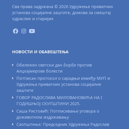
Сва права задржана © 2026 Удружење приватних
установа социјалне заштите, домова за смештај
одраслих и старијих
НОВОСТИ И ОБАВЕШТЕЊА
Обележен светски дан борбе против
Алцхајмерове болести
Потписан протокол о сарадњи између МУП и
Удружења приватних установа социјалне
заштите
ГОВОР РАДОСЛАВА МИЛОВАНОВИЋА НА I
ГОДИШЊОЈ СКУПШТИНИ 2025.
Саша Ристовић: Потписивање уговора о
доживотном издржавању
Саопштење: Председник Удружења Радослав