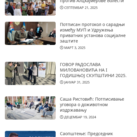
против Алцхајмерове болести
СЕПТЕМБАР 21, 2025
Потписан протокол о сарадњи
између МУП и Удружења
приватних установа социјалне
заштите
МАРТ 3, 2025
ГОВОР РАДОСЛАВА
МИЛОВАНОВИЋА НА I
ГОДИШЊОЈ СКУПШТИНИ 2025.
ЈАНУАР 31, 2025
Саша Ристовић: Потписивање
уговора о доживотном
издржавању
ДЕЦЕМБАР 19, 2024
Саопштење: Председник