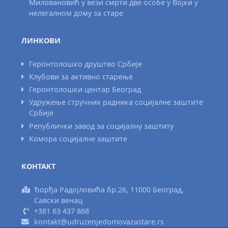
Миловановић у вези смрти две особе у Војки у
нелегалном дому за старе
ЛИНКОВИ
Геронтолошко друштво Србије
Клубови за активно старење
Геронтолошки центар Београд
Удружење стручних радника социјалне заштите
Србије
Републички завод за социјалну заштиту
Комора социјалне заштите
КОНТАКТ
Ђорђа Радојловића бр.26, 11000 Београд,
Савски венац
+381 63 437 868
kontakt@udruzenjedomovazastare.rs