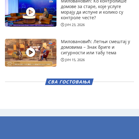
Миловановић: Ко контролише
домове за старе, које услуге
морају да испуне и колико су
контроле честе?
ЈУН 23, 2026
Миловановић: Летњи смештај у
домовима – Знак бриге и
сигурности или табу тема
ЈУН 15, 2026
СВА ГОСТОВАЊА