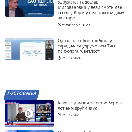
Удружења Радослав
Миловановић у вези смрти две
особе у Војки у нелегалном дому
за старе
НОВЕМБАР 11, 2024
Одржана online трибина у
сарадњи са удружењем Тим
психолога ”Светлост”
ЈУН 18, 2024
ГОСТОВАЊА
Како се домови за старе боре са
летњим врућинама?
ЈУН 25, 2026