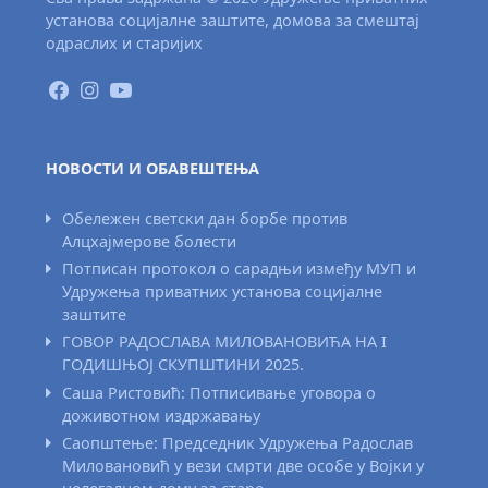
установа социјалне заштите, домова за смештај
одраслих и старијих
НОВОСТИ И ОБАВЕШТЕЊА
Обележен светски дан борбе против
Алцхајмерове болести
Потписан протокол о сарадњи између МУП и
Удружења приватних установа социјалне
заштите
ГОВОР РАДОСЛАВА МИЛОВАНОВИЋА НА I
ГОДИШЊОЈ СКУПШТИНИ 2025.
Саша Ристовић: Потписивање уговора о
доживотном издржавању
Саопштење: Председник Удружења Радослав
Миловановић у вези смрти две особе у Војки у