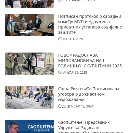
Потписан протокол о сарадњи
између МУП и Удружења
приватних установа социјалне
заштите
МАРТ 3, 2025
ГОВОР РАДОСЛАВА
МИЛОВАНОВИЋА НА I
ГОДИШЊОЈ СКУПШТИНИ 2025.
ЈАНУАР 31, 2025
Саша Ристовић: Потписивање
уговора о доживотном
издржавању
ДЕЦЕМБАР 19, 2024
Саопштење: Председник
Удружења Радослав
Миловановић у вези смрти две