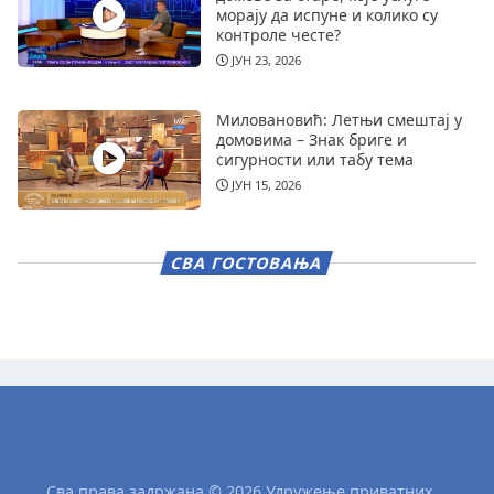
морају да испуне и колико су
контроле честе?
ЈУН 23, 2026
Миловановић: Летњи смештај у
домовима – Знак бриге и
сигурности или табу тема
ЈУН 15, 2026
СВА ГОСТОВАЊА
Сва права задржана © 2026 Удружење приватних