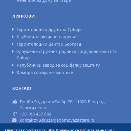
нелегалном дому за старе
ЛИНКОВИ
Геронтолошко друштво Србије
Клубови за активно старење
Геронтолошки центар Београд
Удружење стручних радника социјалне заштите
Србије
Републички завод за социјалну заштиту
Комора социјалне заштите
КОНТАКТ
Ђорђа Радојловића бр.26, 11000 Београд,
Савски венац
+381 63 437 868
kontakt@udruzenjedomovazastare.rs
Овај сајт користи колачиће. Колачићи се користе за анализу