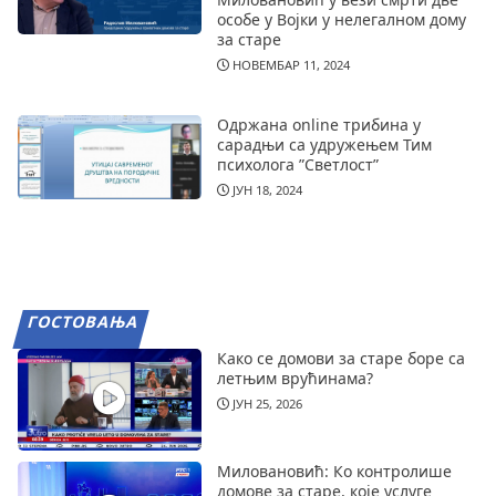
особе у Војки у нелегалном дому
за старе
НОВЕМБАР 11, 2024
Одржана online трибина у
сарадњи са удружењем Тим
психолога ”Светлост”
ЈУН 18, 2024
ГОСТОВАЊА
Како се домови за старе боре са
летњим врућинама?
ЈУН 25, 2026
Миловановић: Ко контролише
домове за старе, које услуге