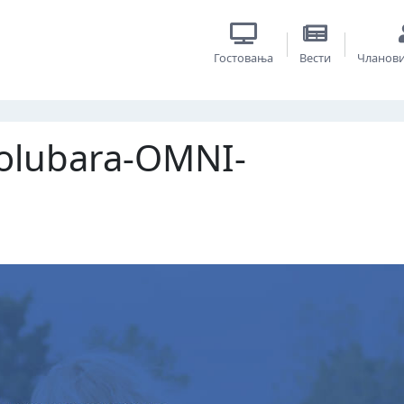
Гостовања
Вести
Чланов
Kolubara-OMNI-