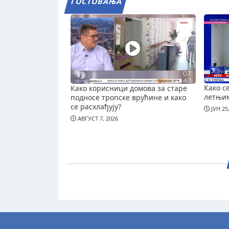
ГОСТОВАЊА
Како с
Како корисници домова за старе
летњи
подносе тропске врућине и како
се расхлађују?
ЈУН 25
АВГУСТ 7, 2026