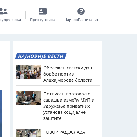
и удружења
Приступница
Најчешћа питања
НАЈНОВИЈЕ ВЕСТИ
Обележен светски дан
борбе против
Алцхајмерове болести
Потписан протокол о
сарадњи између МУП и
Удружења приватних
установа социјалне
заштите
ГОВОР РАДОСЛАВА