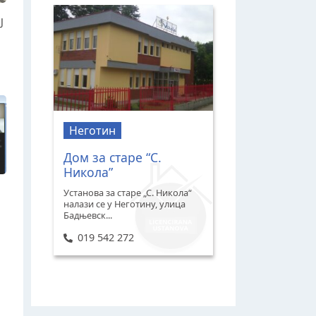
Ј
Неготин
Дом за старе “С.
Никола”
Установа за старе „С. Никола“
налази се у Неготину, улица
Бадњевск...
019 542 272