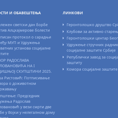
СТИ И ОБАВЕШТЕЊА
ЛИНКОВИ
лежен светски дан борбе
Геронтолошко друштво Ср
тив Алцхајмерове болести
Клубови за активно старе
писан протокол о сарадњи
Геронтолошки центар Бео
еђу МУП и Удружења
Удружење стручних радни
ватних установа социјалне
социјалне заштите Србије
тите
Републички завод за социј
ВОР РАДОСЛАВА
заштиту
ЛОВАНОВИЋА НА I
Комора социјалне заштите
ДИШЊОЈ СКУПШТИНИ 2025.
а Ристовић: Потписивање
вора о доживотном
државању
пштење: Председник
ужења Радослав
овановић у вези смрти две
бе у Војки у нелегалном дому
старе