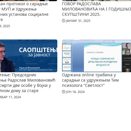
ан протокол о сарадњи
ГОВОР РАДОСЛАВА
у МУП и Удружења
МИЛОВАНОВИЋА НА I ГОДИШЊО
них установа социјалне
СКУПШТИНИ 2025.
те
ЈАНУАР 31, 2025
, 2025
тење: Председник
Одржана online трибина у
ења Радослав Миловановић
сарадњи са удружењем Тим
смрти две особе у Војки у
психолога ”Светлост”
лном дому за старе
ЈУН 18, 2024
БАР 11, 2024