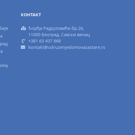
КОНТАКТ
бије
Ђорђа Радојловића бр.26,
11000 Београд, Савски венац
ње
+381 63 437 868
град
kontakt@udruzenjedomovazastare.rs
ка
алну