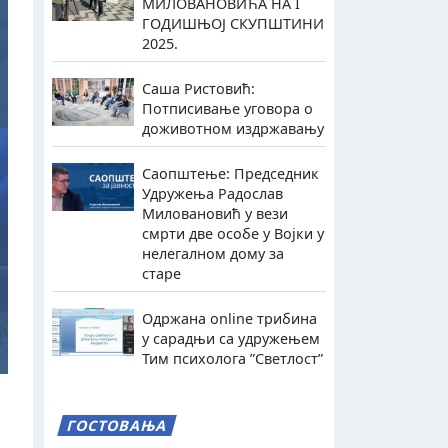
МИЛОВАНОВИЋА НА I
ГОДИШЊОЈ СКУПШТИНИ
2025.
Саша Ристовић:
Потписивање уговора о
доживотном издржавању
Саопштење: Председник
Удружења Радослав
Миловановић у вези
смрти две особе у Војки у
нелегалном дому за
старе
Одржана online трибина
у сарадњи са удружењем
Тим психолога ”Светлост”
ГОСТОВАЊА