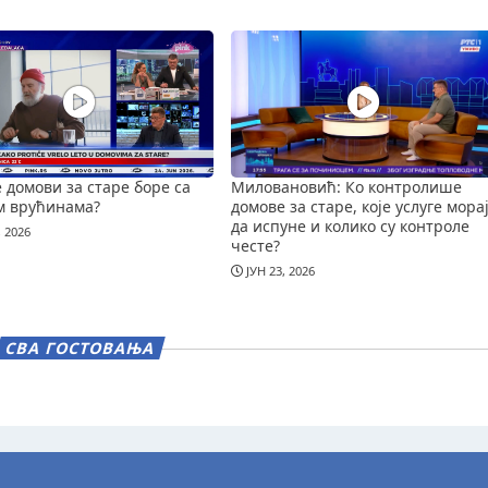
е домови за старе боре са
Миловановић: Ко контролише
м врућинама?
домове за старе, које услуге мора
да испуне и колико су контроле
, 2026
честе?
ЈУН 23, 2026
СВА ГОСТОВАЊА