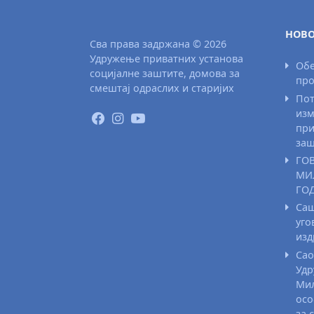
НОВО
Сва права задржана © 2026
Удружење приватних установа
Обе
социјалне заштите, домова за
про
смештај одраслих и старијих
Пот
изм
при
заш
ГО
МИ
ГО
Саш
уго
из
Сао
Удр
Мил
осо
за 