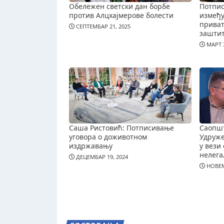
Обележен светски дан борбе
Потпис
против Алцхајмерове болести
измеђ
приват
СЕПТЕМБАР 21, 2025
зашти
МАРТ 3
Саша Ристовић: Потписивање
Саопш
уговора о доживотном
Удруж
издржавању
у вези 
нелега
ДЕЦЕМБАР 19, 2024
НОВЕМ