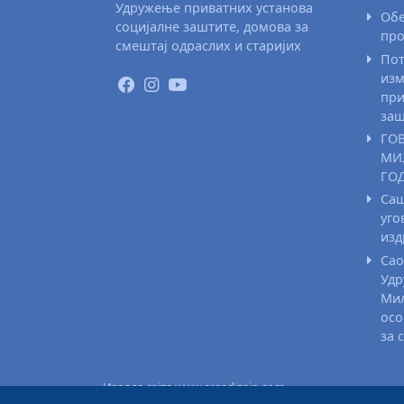
Удружење приватних установа
Обе
социјалне заштите, домова за
про
смештај одраслих и старијих
Пот
изм
при
заш
ГО
МИ
ГО
Саш
уго
из
Сао
Удр
Мил
осо
за 
Израда сајта www.areadizajn.com