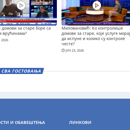
е домови за старе боре са
Миловановић: Ко контролише
м врућинама?
домове за старе, које услуге мора
да испуне и колико су контроле
, 2026
честе?
ЈУН 23, 2026
СВА ГОСТОВАЊА
СТИ И ОБАВЕШТЕЊА
ЛИНКОВИ