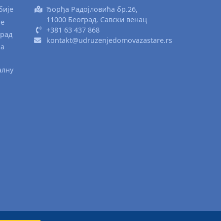
бије
Ђорђа Радојловића бр.26,
11000 Београд, Савски венац
ње
+381 63 437 868
град
kontakt@udruzenjedomovazastare.rs
ка
алну