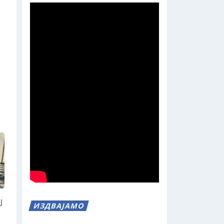
Ј
ИЗДВАЈАМО