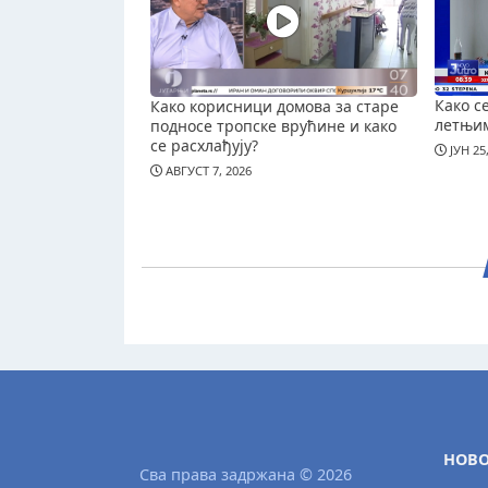
Како с
Како корисници домова за старе
летњи
подносе тропске врућине и како
се расхлађују?
ЈУН 25
АВГУСТ 7, 2026
НОВО
Сва права задржана © 2026