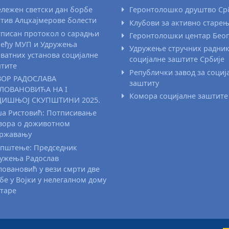
лежен светски дан борбе
Геронтолошко друштво Ср
тив Алцхајмерове болести
Клубови за активно старе
писан протокол о сарадњи
Геронтолошки центар Бео
еђу МУП и Удружења
Удружење стручних радни
ватних установа социјалне
социјалне заштите Србије
тите
Републички завод за социј
ВОР РАДОСЛАВА
заштиту
ЛОВАНОВИЋА НА I
Комора социјалне заштите
ДИШЊОЈ СКУПШТИНИ 2025.
а Ристовић: Потписивање
вора о доживотном
државању
пштење: Председник
ужења Радослав
овановић у вези смрти две
бе у Војки у нелегалном дому
старе