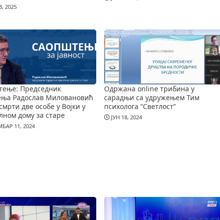
, 2025
тење: Председник
Одржана online трибина у
ења Радослав Миловановић
сарадњи са удружењем Тим
смрти две особе у Војки у
психолога ”Светлост”
лном дому за старе
ЈУН 18, 2024
БАР 11, 2024