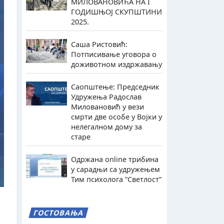
МИЛОВАНОВИЋА НА I
ГОДИШЊОЈ СКУПШТИНИ
2025.
Саша Ристовић:
Потписивање уговора о
доживотном издржавању
Саопштење: Председник
Удружења Радослав
Миловановић у вези
смрти две особе у Војки у
нелегалном дому за
старе
Одржана online трибина
у сарадњи са удружењем
Тим психолога ”Светлост”
ГОСТОВАЊА