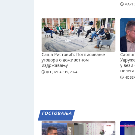
МАРТ 3
Саша Ристовић: Потписивање
Саопш
уговора о доживотном
Удруж
издржавању
у вези 
нелега
ДЕЦЕМБАР 19, 2024
НОВЕМ
ГОСТОВАЊА