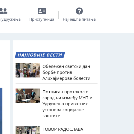
и удружења
Приступница
Најчешћа питања
НАЈНОВИЈЕ ВЕСТИ
Обележен светски дан
борбе против
Алцхајмерове болести
Потписан протокол о
сарадњи између МУП и
Удружења приватних
установа социјалне
заштите
ГОВОР РАДОСЛАВА