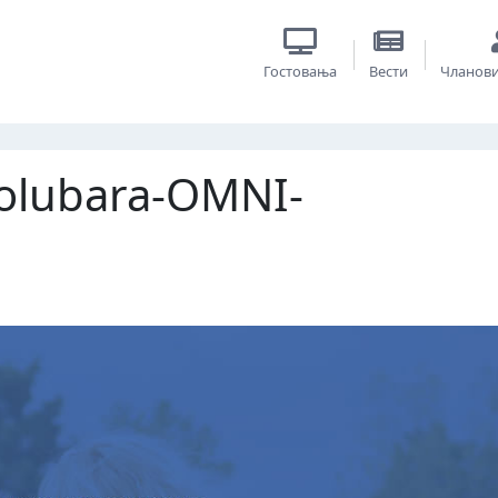
Гостовања
Вести
Чланов
Kolubara-OMNI-