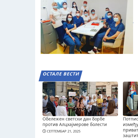
ОСТАЛЕ ВЕСТИ
Обележен светски дан борбе
Потпис
против Алцхајмерове болести
измеђ
приват
СЕПТЕМБАР 21, 2025
зашти