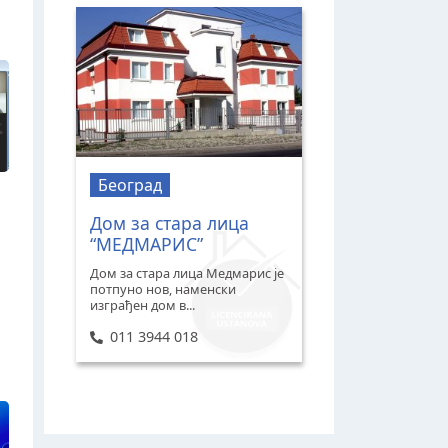
Београд
Дом за стара лица
“МЕДМАРИС”
Дом за стара лица Медмарис је
потпуно нов, наменски
изграђен дом в...
011 3944 018