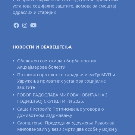
установа социјалне заштите, домова за смештај
одраслих и старијих
НОВОСТИ И ОБАВЕШТЕЊА
Обележен светски дан борбе против
Алцхајмерове болести
Потписан протокол о сарадњи између МУП и
Удружења приватних установа социјалне
заштите
ГОВОР РАДОСЛАВА МИЛОВАНОВИЋА НА I
ГОДИШЊОЈ СКУПШТИНИ 2025.
Саша Ристовић: Потписивање уговора о
доживотном издржавању
Саопштење: Председник Удружења Радослав
Миловановић у вези смрти две особе у Војки у