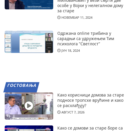
Миловановић у вези смрти две
особе у Војки у нелегалном дому
за старе
НОВЕМБАР 11, 2024
Одржана online трибина у
сарадњи са удружењем Тим
психолога ”Светлост”
ЈУН 18, 2024
ГОСТОВАЊА
Како корисници домова за старе
подносе тропске врућине и како
се расхлађују?
АВГУСТ 7, 2026
Како се домови за старе боре са