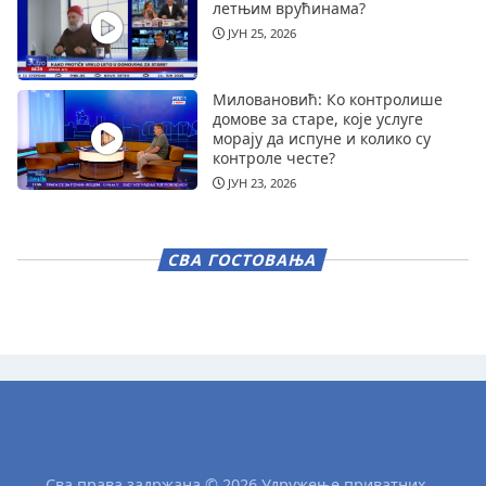
летњим врућинама?
ЈУН 25, 2026
Миловановић: Ко контролише
домове за старе, које услуге
морају да испуне и колико су
контроле честе?
ЈУН 23, 2026
СВА ГОСТОВАЊА
Сва права задржана © 2026 Удружење приватних