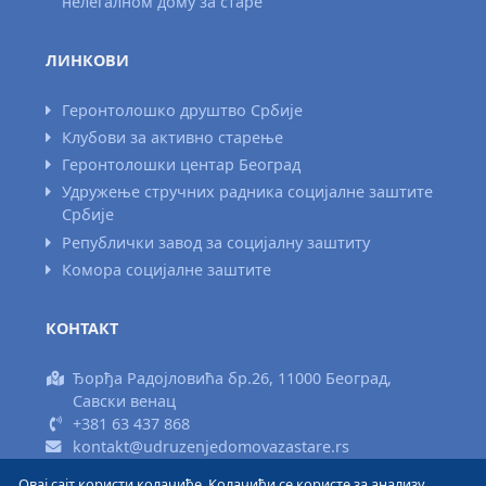
нелегалном дому за старе
ЛИНКОВИ
Геронтолошко друштво Србије
Клубови за активно старење
Геронтолошки центар Београд
Удружење стручних радника социјалне заштите
Србије
Републички завод за социјалну заштиту
Комора социјалне заштите
КОНТАКТ
Ђорђа Радојловића бр.26, 11000 Београд,
Савски венац
+381 63 437 868
kontakt@udruzenjedomovazastare.rs
Овај сајт користи колачиће. Колачићи се користе за анализу