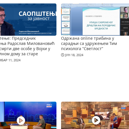
тење: Председник
Одржана online трибина у
ења Радослав Миловановић
сарадњи са удружењем Тим
смрти две особе у Војки у
психолога ”Светлост”
лном дому за старе
ЈУН 18, 2024
БАР 11, 2024