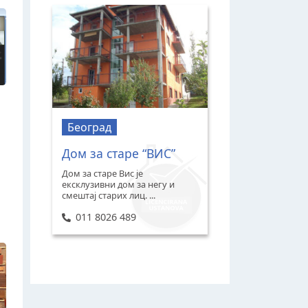
Београд
Дом за старе “ВИС”
Дом за старе Вис је
ексклузивни дом за негу и
смештај старих лиц. ...
011 8026 489