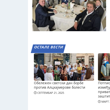
ОСТАЛЕ ВЕСТИ
Обележен светски дан борбе
Потпис
против Алцхајмерове болести
измеђ
приват
СЕПТЕМБАР 21, 2025
зашти
МАРТ 3