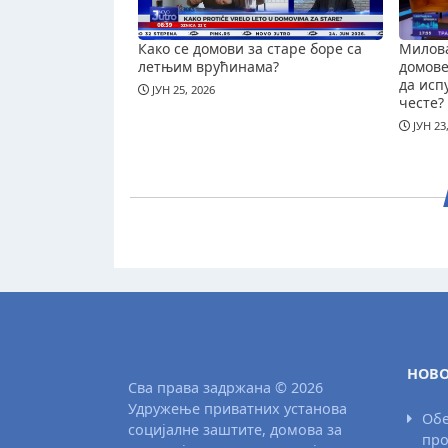
Како се домови за старе боре са
Милова
летњим врућинама?
домове 
да исп
ЈУН 25, 2026
честе?
ЈУН 23
НОВО
Сва права задржана © 2026
Удружење приватних установа
Обе
социјалне заштите, домова за
про