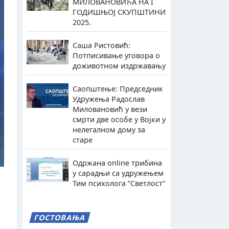
МИЛОВАНОВИЋА НА I
ГОДИШЊОЈ СКУПШТИНИ
2025.
Саша Ристовић:
Потписивање уговора о
доживотном издржавању
Саопштење: Председник
Удружења Радослав
Миловановић у вези
смрти две особе у Војки у
нелегалном дому за
старе
Одржана online трибина
у сарадњи са удружењем
Тим психолога ”Светлост”
ГОСТОВАЊА