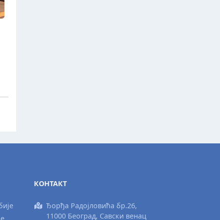
КОНТАКТ
бије
Ђорђа Радојловића бр.26,
11000 Београд, Савски венац
ње