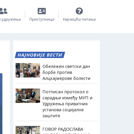
и удружења
Приступница
Најчешћа питања
НАЈНОВИЈЕ ВЕСТИ
Обележен светски дан
борбе против
Алцхајмерове болести
Потписан протокол о
сарадњи између МУП и
Удружења приватних
установа социјалне
заштите
ГОВОР РАДОСЛАВА