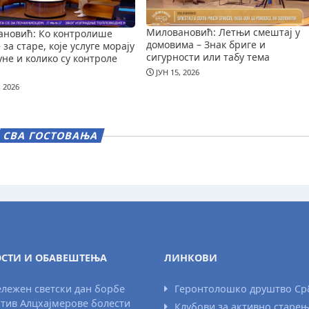
Миловановић: Летњи смештај у
новић: Ко контролише
домовима – Знак бриге и
за старе, које услуге морају
сигурности или табу тема
уне и колико су контроле
ЈУН 15, 2026
, 2026
СВА ГОСТОВАЊА
СТИ И ОБАВЕШТЕЊА
ЛИНКОВИ
лежен светски дан борбе
Геронтолошко друштво Ср
тив Алцхајмерове болести
Клубови за активно старе