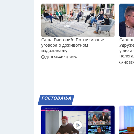
Саша Ристовић: Потписивање
Саопш
уговора о доживотном
Удруж
издржавању
у вези 
нелега
ДЕЦЕМБАР 19, 2024
НОВЕМ
ГОСТОВАЊА