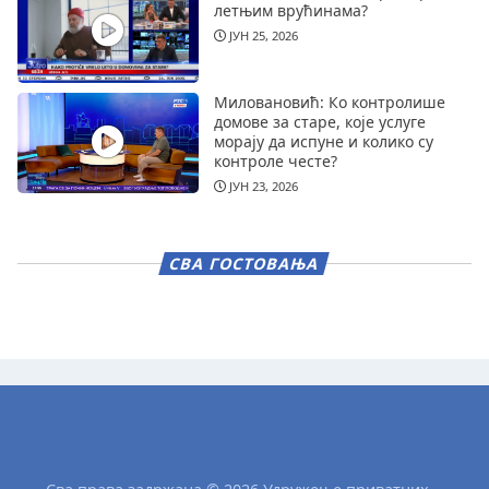
летњим врућинама?
ЈУН 25, 2026
Миловановић: Ко контролише
домове за старе, које услуге
морају да испуне и колико су
контроле честе?
ЈУН 23, 2026
СВА ГОСТОВАЊА