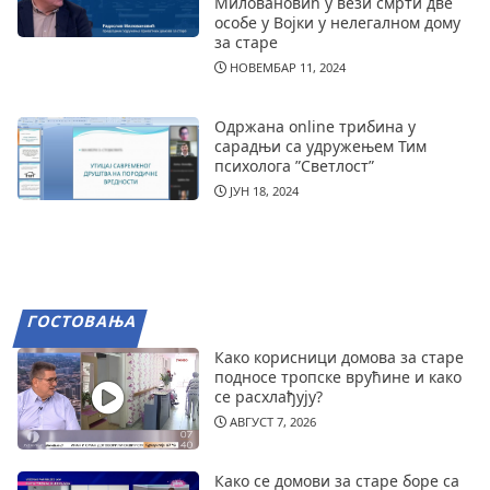
Миловановић у вези смрти две
особе у Војки у нелегалном дому
за старе
НОВЕМБАР 11, 2024
Одржана online трибина у
сарадњи са удружењем Тим
психолога ”Светлост”
ЈУН 18, 2024
ГОСТОВАЊА
Како корисници домова за старе
подносе тропске врућине и како
се расхлађују?
АВГУСТ 7, 2026
Како се домови за старе боре са