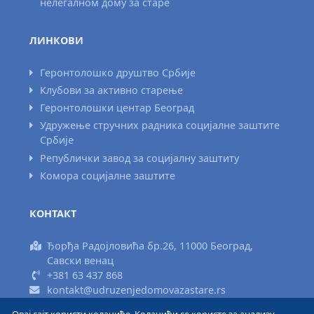
нелегалном дому за старе
ЛИНКОВИ
Геронтолошко друштво Србије
Клубови за активно старење
Геронтолошки центар Београд
Удружење стручних радника социјалне заштите
Србије
Републички завод за социјалну заштиту
Комора социјалне заштите
КОНТАКТ
Ђорђа Радојловића бр.26, 11000 Београд,
Савски венац
+381 63 437 868
kontakt@udruzenjedomovazastare.rs
Овај сајт користи колачиће. Колачићи се користе за анализу