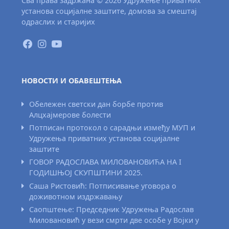
Сва права задржана © 2026 Удружење приватних
установа социјалне заштите, домова за смештај
одраслих и старијих
НОВОСТИ И ОБАВЕШТЕЊА
Обележен светски дан борбе против
Алцхајмерове болести
Потписан протокол о сарадњи између МУП и
Удружења приватних установа социјалне
заштите
ГОВОР РАДОСЛАВА МИЛОВАНОВИЋА НА I
ГОДИШЊОЈ СКУПШТИНИ 2025.
Саша Ристовић: Потписивање уговора о
доживотном издржавању
Саопштење: Председник Удружења Радослав
Миловановић у вези смрти две особе у Војки у