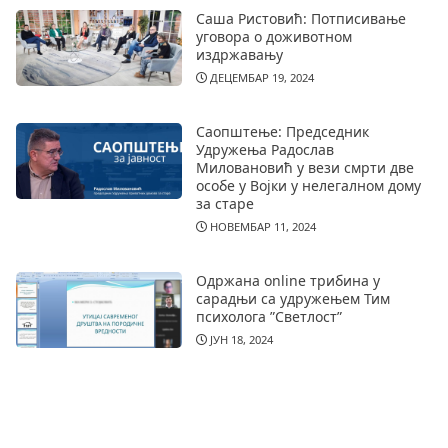
Саша Ристовић: Потписивање
уговора о доживотном
издржавању
ДЕЦЕМБАР 19, 2024
Саопштење: Председник
Удружења Радослав
Миловановић у вези смрти две
особе у Војки у нелегалном дому
за старе
НОВЕМБАР 11, 2024
Одржана online трибина у
сарадњи са удружењем Тим
психолога ”Светлост”
ЈУН 18, 2024