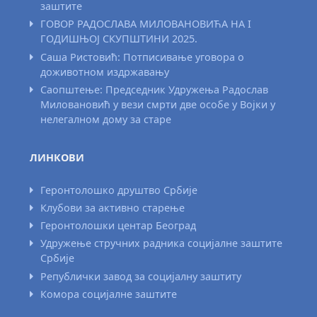
заштите
ГОВОР РАДОСЛАВА МИЛОВАНОВИЋА НА I
ГОДИШЊОЈ СКУПШТИНИ 2025.
Саша Ристовић: Потписивање уговора о
доживотном издржавању
Саопштење: Председник Удружења Радослав
Миловановић у вези смрти две особе у Војки у
нелегалном дому за старе
ЛИНКОВИ
Геронтолошко друштво Србије
Клубови за активно старење
Геронтолошки центар Београд
Удружење стручних радника социјалне заштите
Србије
Републички завод за социјалну заштиту
Комора социјалне заштите