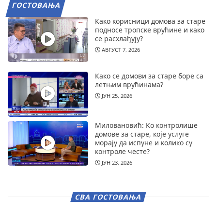
ГОСТОВАЊА
Како корисници домова за старе
подносе тропске врућине и како
се расхлађују?
АВГУСТ 7, 2026
Како се домови за старе боре са
летњим врућинама?
ЈУН 25, 2026
Миловановић: Ко контролише
домове за старе, које услуге
морају да испуне и колико су
контроле честе?
ЈУН 23, 2026
СВА ГОСТОВАЊА