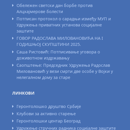
Обележен светски дан борбе против
Алцхајмерове болести
Потписан протокол о сарадњи између МУП и
Удружења приватних установа социјалне
заштите
ГОВОР РАДОСЛАВА МИЛОВАНОВИЋА НА I
ГОДИШЊОЈ СКУПШТИНИ 2025.
Саша Ристовић: Потписивање уговора о
доживотном издржавању
Саопштење: Председник Удружења Радослав
Миловановић у вези смрти две особе у Војки у
нелегалном дому за старе
ЛИНКОВИ
Геронтолошко друштво Србије
Клубови за активно старење
Геронтолошки центар Београд
Удружење стручних радника социјалне заштите