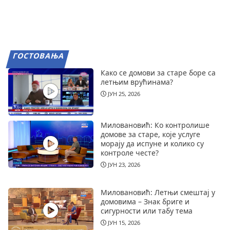
ГОСТОВАЊА
Како се домови за старе боре са
летњим врућинама?
ЈУН 25, 2026
Миловановић: Ко контролише
домове за старе, које услуге
морају да испуне и колико су
контроле честе?
ЈУН 23, 2026
Миловановић: Летњи смештај у
домовима – Знак бриге и
сигурности или табу тема
ЈУН 15, 2026