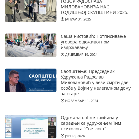
ГОВОР РАДОСЛАВА
МИЛОВАНОВИЋА НА I
ГОДИШЊОЈ СКУПШТИНИ 2025.
ЈАНУАР 31, 2025
Саша Ристовић: Потписивање
уговора о доживотном
издржавању
ДЕЦЕМБАР 19, 2024
Саопштење: Председник
Удружења Радослав
Миловановић у вези смрти две
особе у Војки у нелегалном дому
за старе
НОВЕМБАР 11, 2024
Одржана online трибина у
сарадњи са удружењем Тим
психолога ”Светлост”
ЈУН 18, 2024