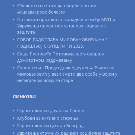
Обележен светски дан борбе против
Алцхајмерове болести
Потписан протокол о сарадњи између МУП и
Удружења приватних установа социјалне
заштите
ГОВОР РАДОСЛАВА МИЛОВАНОВИЋА НА I
ГОДИШЊОЈ СКУПШТИНИ 2025.
Саша Ристовић: Потписивање уговора о
доживотном издржавању
Саопштење: Председник Удружења Радослав
Миловановић у вези смрти две особе у Војки у
нелегалном дому за старе
ЛИНКОВИ
Геронтолошко друштво Србије
Клубови за активно старење
Геронтолошки центар Београд
Удружење стручних радника социјалне заштите