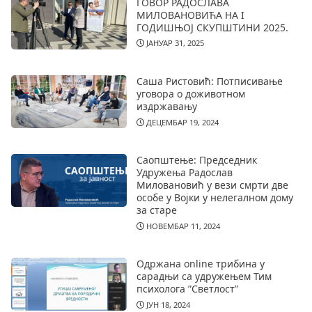
ГОВОР РАДОСЛАВА
МИЛОВАНОВИЋА НА I
ГОДИШЊОЈ СКУПШТИНИ 2025.
ЈАНУАР 31, 2025
Саша Ристовић: Потписивање
уговора о доживотном
издржавању
ДЕЦЕМБАР 19, 2024
Саопштење: Председник
Удружења Радослав
Миловановић у вези смрти две
особе у Војки у нелегалном дому
за старе
НОВЕМБАР 11, 2024
Одржана online трибина у
сарадњи са удружењем Тим
психолога ”Светлост”
ЈУН 18, 2024