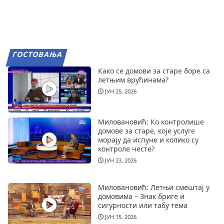
ГОСТОВАЊА
Како се домови за старе боре са
летњим врућинама?
ЈУН 25, 2026
Миловановић: Ко контролише
домове за старе, које услуге
морају да испуне и колико су
контроле честе?
ЈУН 23, 2026
Миловановић: Летњи смештај у
домовима – Знак бриге и
сигурности или табу тема
ЈУН 15, 2026