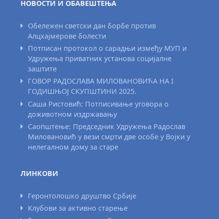
НОВОСТИ И ОБАВЕШТЕЊА
Обележен светски дан борбе против
Алцхајмерове болести
Потписан протокол о сарадњи између МУП и
Удружења приватних установа социјалне
заштите
ГОВОР РАДОСЛАВА МИЛОВАНОВИЋА НА I
ГОДИШЊОЈ СКУПШТИНИ 2025.
Саша Ристовић: Потписивање уговора о
доживотном издржавању
Саопштење: Председник Удружења Радослав
Миловановић у вези смрти две особе у Војки у
нелегалном дому за старе
ЛИНКОВИ
Геронтолошко друштво Србије
Клубови за активно старење