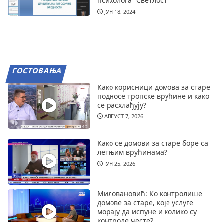
психолога ”Светлост”
ЈУН 18, 2024
ГОСТОВАЊА
Како корисници домова за старе
подносе тропске врућине и како
се расхлађују?
АВГУСТ 7, 2026
Како се домови за старе боре са
летњим врућинама?
ЈУН 25, 2026
Миловановић: Ко контролише
домове за старе, које услуге
морају да испуне и колико су
контроле честе?