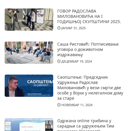
ГОВОР РАДОСЛАВА
МИЛОВАНОВИЋА НА I
ГОДИШЊОЈ СКУПШТИНИ 2025.
ЈАНУАР 31, 2025
Саша Ристовић: Потписивање
уговора о доживотном
издржавању
ДЕЦЕМБАР 19, 2024
Саопштење: Председник
Удружења Радослав
Миловановић у вези смрти две
особе у Војки у нелегалном дому
за старе
НОВЕМБАР 11, 2024
Одржана online трибина у
сарадњи са удружењем Тим