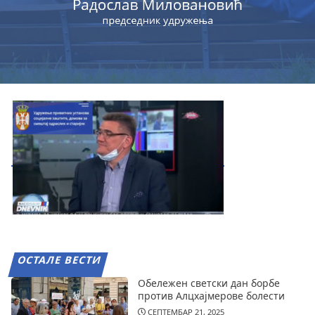
ОСТАЛЕ ВЕСТИ
Обележен светски дан борбе
против Алцхајмерове болести
СЕПТЕМБАР 21, 2025