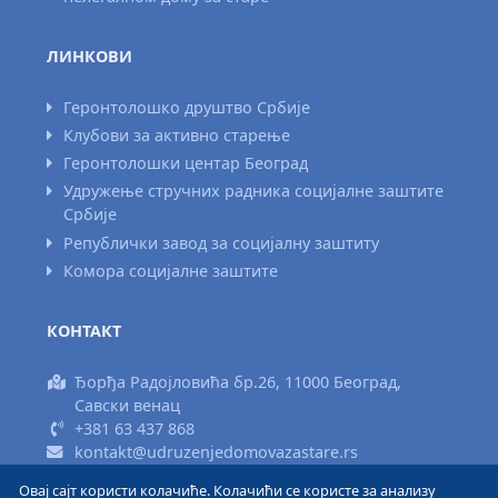
ЛИНКОВИ
Геронтолошко друштво Србије
Клубови за активно старење
Геронтолошки центар Београд
Удружење стручних радника социјалне заштите
Србије
Републички завод за социјалну заштиту
Комора социјалне заштите
КОНТАКТ
Ђорђа Радојловића бр.26, 11000 Београд,
Савски венац
+381 63 437 868
kontakt@udruzenjedomovazastare.rs
Овај сајт користи колачиће. Колачићи се користе за анализу