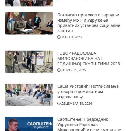
Потписан протокол о сарадњи
између МУП и Удружења
приватних установа социјалне
заштите
МАРТ 3, 2025
ГОВОР РАДОСЛАВА
МИЛОВАНОВИЋА НА I
ГОДИШЊОЈ СКУПШТИНИ 2025.
ЈАНУАР 31, 2025
Саша Ристовић: Потписивање
уговора о доживотном
издржавању
ДЕЦЕМБАР 19, 2024
Саопштење: Председник
Удружења Радослав
Миловановић у вези смрти две