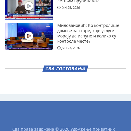
летњим врућинама?
ЈУН 25, 2026
Миловановић: Ко контролише
домове за старе, које услуге
морају да испуне и колико су
контроле честе?
ЈУН 23, 2026
СВА ГОСТОВАЊА
Сва права задржана © 2026 Удружење приватних