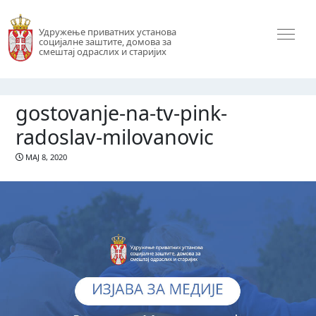
Удружење приватних установа
социјалне заштите, домова за
смештај одраслих и старијих
gostovanje-na-tv-pink-
radoslav-milovanovic
МАЈ 8, 2020