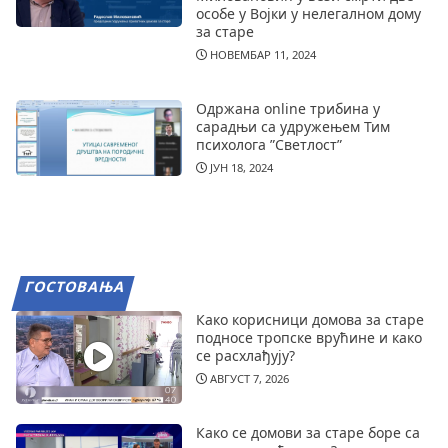
особе у Војки у нелегалном дому
за старе
НОВЕМБАР 11, 2024
Одржана online трибина у
сарадњи са удружењем Тим
психолога ”Светлост”
ЈУН 18, 2024
ГОСТОВАЊА
Како корисници домова за старе
подносе тропске врућине и како
се расхлађују?
АВГУСТ 7, 2026
Како се домови за старе боре са