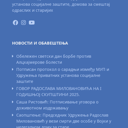
установа социјалне заштите, домова за смештај
одраслих и старијих
НОВОСТИ И ОБАВЕШТЕЊА
Обележен светски дан борбе против
Алцхајмерове болести
Потписан протокол о сарадњи између МУП и
Удружења приватних установа социјалне
заштите
ГОВОР РАДОСЛАВА МИЛОВАНОВИЋА НА I
ГОДИШЊОЈ СКУПШТИНИ 2025.
Саша Ристовић: Потписивање уговора о
доживотном издржавању
Саопштење: Председник Удружења Радослав
Миловановић у вези смрти две особе у Војки у
нелегалном дому за старе