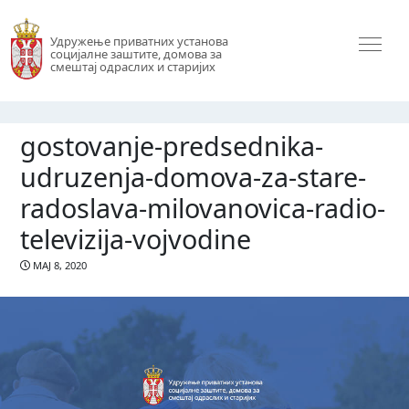
Удружење приватних установа
социјалне заштите, домова за
смештај одраслих и старијих
gostovanje-predsednika-
udruzenja-domova-za-stare-
radoslava-milovanovica-radio-
televizija-vojvodine
МАЈ 8, 2020