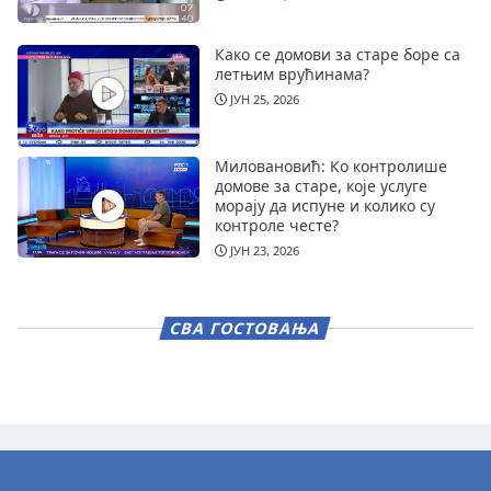
Како се домови за старе боре са
летњим врућинама?
ЈУН 25, 2026
Миловановић: Ко контролише
домове за старе, које услуге
морају да испуне и колико су
контроле честе?
ЈУН 23, 2026
СВА ГОСТОВАЊА