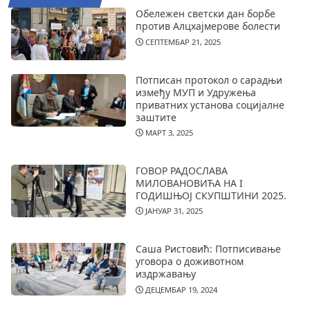
Обележен светски дан борбе
против Алцхајмерове болести
СЕПТЕМБАР 21, 2025
Потписан протокол о сарадњи
између МУП и Удружења
приватних установа социјалне
заштите
МАРТ 3, 2025
ГОВОР РАДОСЛАВА
МИЛОВАНОВИЋА НА I
ГОДИШЊОЈ СКУПШТИНИ 2025.
ЈАНУАР 31, 2025
Саша Ристовић: Потписивање
уговора о доживотном
издржавању
ДЕЦЕМБАР 19, 2024