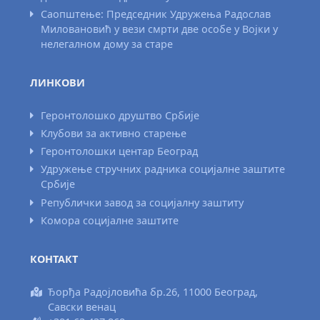
Саопштење: Председник Удружења Радослав
Миловановић у вези смрти две особе у Војки у
нелегалном дому за старе
ЛИНКОВИ
Геронтолошко друштво Србије
Клубови за активно старење
Геронтолошки центар Београд
Удружење стручних радника социјалне заштите
Србије
Републички завод за социјалну заштиту
Комора социјалне заштите
КОНТАКТ
Ђорђа Радојловића бр.26, 11000 Београд,
Савски венац