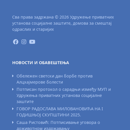
Сва права задржана © 2026 Удружење приватних
установа социјалне заштите, домова за смештај
одраслих и старијих
НОВОСТИ И ОБАВЕШТЕЊА
Обележен светски дан борбе против
Алцхајмерове болести
Потписан протокол о сарадњи између МУП и
Удружења приватних установа социјалне
заштите
ГОВОР РАДОСЛАВА МИЛОВАНОВИЋА НА I
ГОДИШЊОЈ СКУПШТИНИ 2025.
Саша Ристовић: Потписивање уговора о
доживотном издржавању