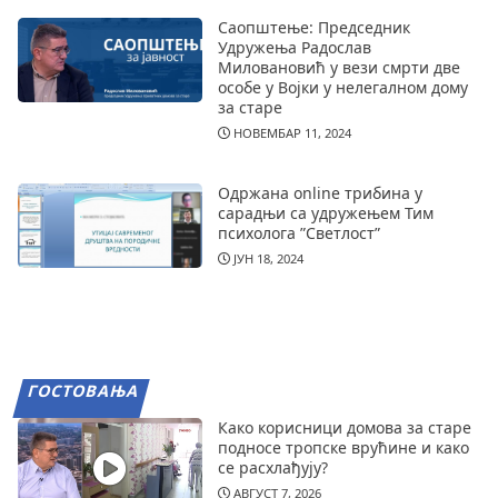
Саопштење: Председник
Удружења Радослав
Миловановић у вези смрти две
особе у Војки у нелегалном дому
за старе
НОВЕМБАР 11, 2024
Одржана online трибина у
сарадњи са удружењем Тим
психолога ”Светлост”
ЈУН 18, 2024
ГОСТОВАЊА
Како корисници домова за старе
подносе тропске врућине и како
се расхлађују?
АВГУСТ 7, 2026