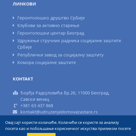
ЛИНКОВИ
Геронтолошко друштво Србије
Клубови за активно старење
Геронтолошки центар Београд
Удружење стручних радника социјалне заштите
Србије
Републички завод за социјалну заштиту
Комора социјалне заштите
КОНТАКТ
Ђорђа Радојловића бр.26, 11000 Београд,
Савски венац
+381 63 437 868
kontakt@udruzenjedomovazastare.rs
Овај сајт користи колачиће. Колачићи се користе за анализу
Израда сајта www.areadizajn.com
посета као и побољшање корисничког искуства приликом посете