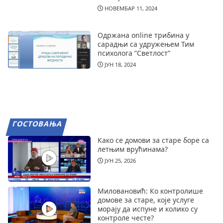
НОВЕМБАР 11, 2024
Одржана online трибина у
сарадњи са удружењем Тим
психолога ”Светлост”
ЈУН 18, 2024
ГОСТОВАЊА
Како се домови за старе боре са
летњим врућинама?
ЈУН 25, 2026
Миловановић: Ко контролише
домове за старе, које услуге
морају да испуне и колико су
контроле честе?