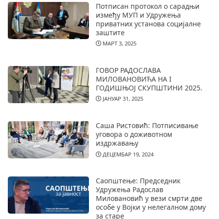
Потписан протокол о сарадњи
између МУП и Удружења
приватних установа социјалне
заштите
МАРТ 3, 2025
ГОВОР РАДОСЛАВА
МИЛОВАНОВИЋА НА I
ГОДИШЊОЈ СКУПШТИНИ 2025.
ЈАНУАР 31, 2025
Саша Ристовић: Потписивање
уговора о доживотном
издржавању
ДЕЦЕМБАР 19, 2024
Саопштење: Председник
Удружења Радослав
Миловановић у вези смрти две
особе у Војки у нелегалном дому
за старе