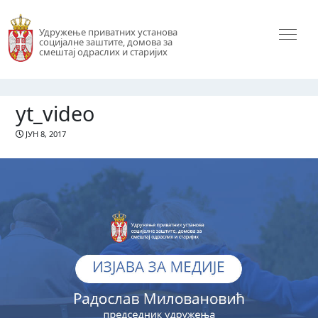
Удружење приватних установа
социјалне заштите, домова за
смештај одраслих и старијих
yt_video
ЈУН 8, 2017