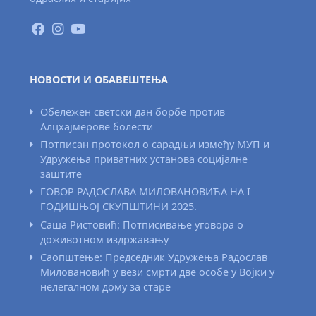
НОВОСТИ И ОБАВЕШТЕЊА
Обележен светски дан борбе против
Алцхајмерове болести
Потписан протокол о сарадњи између МУП и
Удружења приватних установа социјалне
заштите
ГОВОР РАДОСЛАВА МИЛОВАНОВИЋА НА I
ГОДИШЊОЈ СКУПШТИНИ 2025.
Саша Ристовић: Потписивање уговора о
доживотном издржавању
Саопштење: Председник Удружења Радослав
Миловановић у вези смрти две особе у Војки у
нелегалном дому за старе