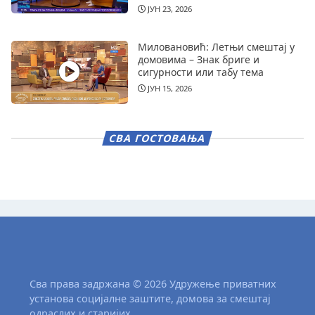
ЈУН 23, 2026
Миловановић: Летњи смештај у
домовима – Знак бриге и
сигурности или табу тема
ЈУН 15, 2026
СВА ГОСТОВАЊА
Сва права задржана © 2026 Удружење приватних
установа социјалне заштите, домова за смештај
одраслих и старијих