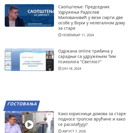
Саопштење: Председник
Удружења Радослав
Миловановић у вези смрти две
особе у Војки у нелегалном дому
за старе
НОВЕМБАР 11, 2024
Одржана online трибина у
сарадњи са удружењем Тим
психолога ”Светлост”
ЈУН 18, 2024
ГОСТОВАЊА
Како корисници домова за старе
подносе тропске врућине и како
се расхлађују?
АВГУСТ 7, 2026