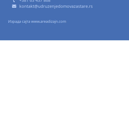
+381 63 437 868
kontakt@udruzenjedomovazastare.rs
Израда сајта www.areadizajn.com