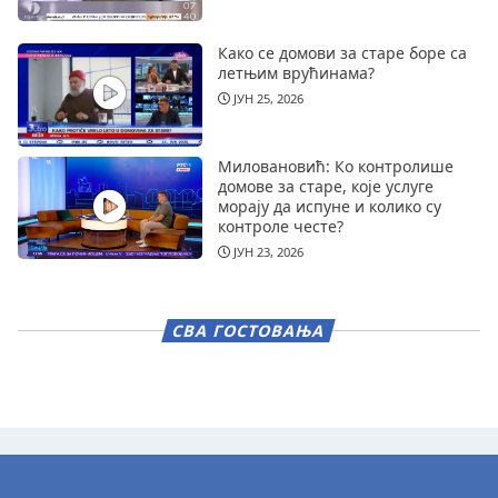
Како се домови за старе боре са
летњим врућинама?
ЈУН 25, 2026
Миловановић: Ко контролише
домове за старе, које услуге
морају да испуне и колико су
контроле честе?
ЈУН 23, 2026
СВА ГОСТОВАЊА