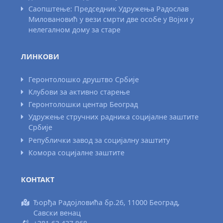
Саопштење: Председник Удружења Радослав
Миловановић у вези смрти две особе у Војки у
нелегалном дому за старе
ЛИНКОВИ
Геронтолошко друштво Србије
Клубови за активно старење
Геронтолошки центар Београд
Удружење стручних радника социјалне заштите
Србије
Републички завод за социјалну заштиту
Комора социјалне заштите
КОНТАКТ
Ђорђа Радојловића бр.26, 11000 Београд,
Савски венац