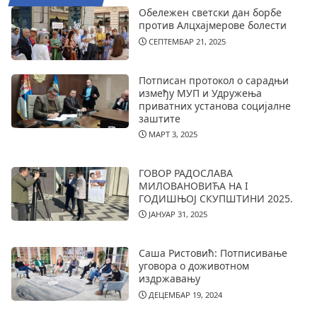
Обележен светски дан борбе
против Алцхајмерове болести
СЕПТЕМБАР 21, 2025
Потписан протокол о сарадњи
између МУП и Удружења
приватних установа социјалне
заштите
МАРТ 3, 2025
ГОВОР РАДОСЛАВА
МИЛОВАНОВИЋА НА I
ГОДИШЊОЈ СКУПШТИНИ 2025.
ЈАНУАР 31, 2025
Саша Ристовић: Потписивање
уговора о доживотном
издржавању
ДЕЦЕМБАР 19, 2024