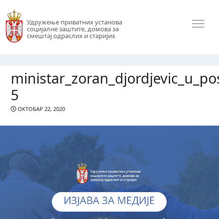
Удружење приватних установа
социјалне заштите, домова за
смештај одраслих и старијих
ministar_zoran_djordjevic_u_po
5
ОКТОБАР 22, 2020