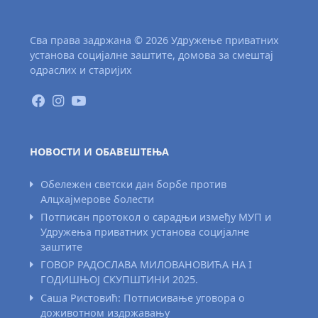
Сва права задржана © 2026 Удружење приватних
установа социјалне заштите, домова за смештај
одраслих и старијих
НОВОСТИ И ОБАВЕШТЕЊА
Обележен светски дан борбе против
Алцхајмерове болести
Потписан протокол о сарадњи између МУП и
Удружења приватних установа социјалне
заштите
ГОВОР РАДОСЛАВА МИЛОВАНОВИЋА НА I
ГОДИШЊОЈ СКУПШТИНИ 2025.
Саша Ристовић: Потписивање уговора о
доживотном издржавању