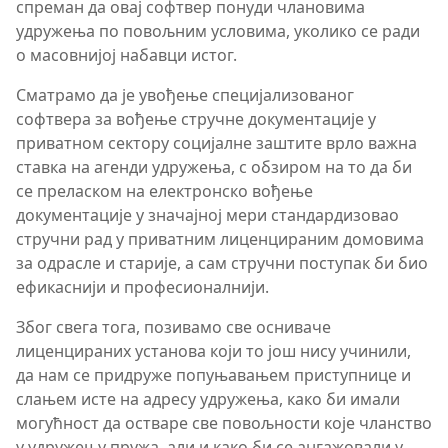
спреман да овај софтвер понуди члановима
удружења по повољним условима, уколико се ради
о масовнијој набавци истог.
Сматрамо да је увођење специјализованог
софтвера за вођење стручне документације у
приватном сектору социјалне заштите врло важна
ставка на агенди удружења, с обзиром на то да би
се преласком на електронско вођење
документације у значајној мери стандардизовао
стручни рад у приватним лиценцираним домовима
за одрасле и старије, а сам стручни поступак би био
ефикаснији и професионалнији.
Због свега тога, позивамо све осниваче
лиценцираних установа који то још нису учинили,
да нам се придруже попуњавањем приступнице и
слањем исте на адресу удружења, како би имали
могућност да остваре све повољности које чланство
у удружењу пружа, али и како би се ангажовали у