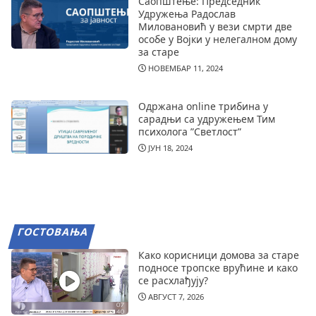
Саопштење: Председник
Удружења Радослав
Миловановић у вези смрти две
особе у Војки у нелегалном дому
за старе
НОВЕМБАР 11, 2024
Одржана online трибина у
сарадњи са удружењем Тим
психолога ”Светлост”
ЈУН 18, 2024
ГОСТОВАЊА
Како корисници домова за старе
подносе тропске врућине и како
се расхлађују?
АВГУСТ 7, 2026