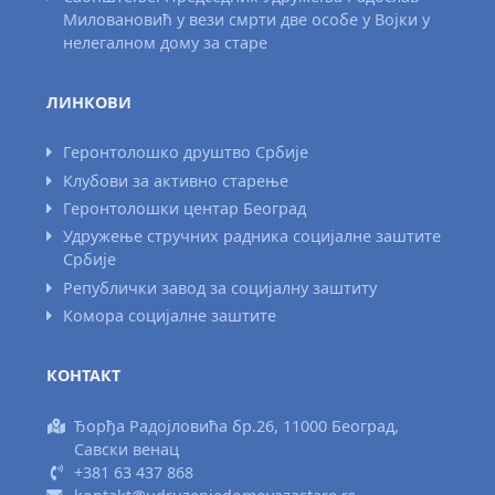
Миловановић у вези смрти две особе у Војки у
нелегалном дому за старе
ЛИНКОВИ
Геронтолошко друштво Србије
Клубови за активно старење
Геронтолошки центар Београд
Удружење стручних радника социјалне заштите
Србије
Републички завод за социјалну заштиту
Комора социјалне заштите
КОНТАКТ
Ђорђа Радојловића бр.26, 11000 Београд,
Савски венац
+381 63 437 868