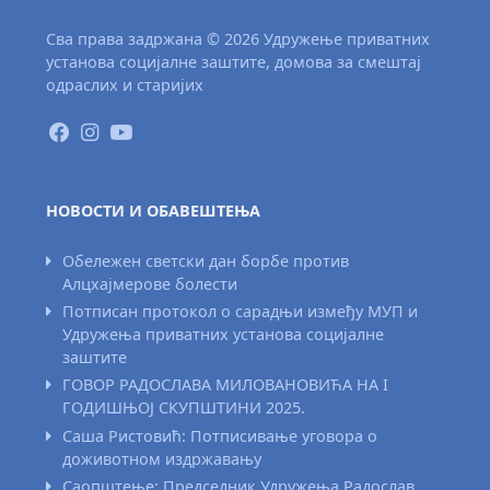
Сва права задржана © 2026 Удружење приватних
установа социјалне заштите, домова за смештај
одраслих и старијих
НОВОСТИ И ОБАВЕШТЕЊА
Обележен светски дан борбе против
Алцхајмерове болести
Потписан протокол о сарадњи између МУП и
Удружења приватних установа социјалне
заштите
ГОВОР РАДОСЛАВА МИЛОВАНОВИЋА НА I
ГОДИШЊОЈ СКУПШТИНИ 2025.
Саша Ристовић: Потписивање уговора о
доживотном издржавању
Саопштење: Председник Удружења Радослав