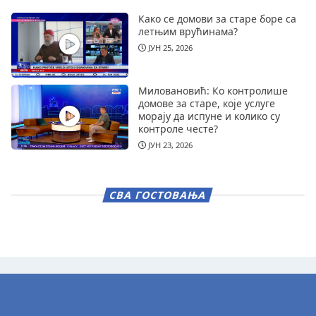
Како се домови за старе боре са
летњим врућинама?
ЈУН 25, 2026
Миловановић: Ко контролише
домове за старе, које услуге
морају да испуне и колико су
контроле честе?
ЈУН 23, 2026
СВА ГОСТОВАЊА