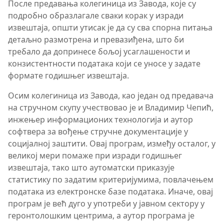
После предавања колегиница из Завода, које су
подробно образлагале сваки корак у изради
извештаја, општи утисак је да су сва спорна питања
детаљно размотрена и превазиђена, што би
требало да допринесе бољој усаглашености и
конзистентности података који се уносе у задате
формате годишњег извештаја.
Осим колегиница из Завода, као један од предавача
на стручном скупу учествовао је и Владимир Чепић,
инжењер информационих технологија и аутор
софтвера за вођење стручне документације у
социјалној заштити. Овај програм, између осталог, у
великој мери помаже при изради годишњег
извештаја, тако што аутоматски приказује
статистику по задатим критеријумима, повлачењем
података из електронске базе података. Иначе, овај
програм је већ дуго у употреби у јавном сектору у
геронтолошким центрима, а аутор програма је