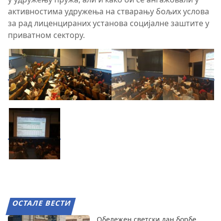
активностима удружења на стварању бољих услова
за рад лиценцираних установа социјалне заштите у
приватном сектору.
ОСТАЛЕ ВЕСТИ
Обележен светски дан борбе