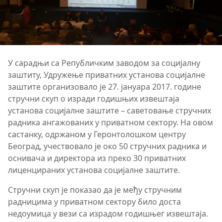
У сарадњи са Републичким заводом за социјалну
заштиту, Удружење приватних установа социјалне
заштите организовало је 27. јануара 2017. године
стручни скуп о изради годишњих извештаја
установа социјалне заштите – саветовање стручних
радника ангажованих у приватном сектору. На овом
састанку, одржаном у Геронтолошком центру
Београд, учествовало је око 50 стручних радника и
оснивача и директора из преко 30 приватних
лиценцираних установа социјалне заштите.
Стручни скуп је показао да је међу стручним
радницима у приватном сектору било доста
недоумица у вези са израдом годишњег извештаја.