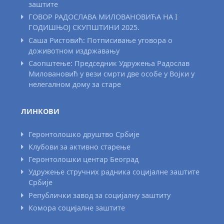
заштите
ГОВОР РАДОСЛАВА МИЛОВАНОВИЋА НА I
ГОДИШЊОЈ СКУПШТИНИ 2025.
Саша Ристовић: Потписивање уговора о
доживотном издржавању
Саопштење: Председник Удружења Радослав
Миловановић у вези смрти две особе у Војки у
нелегалном дому за старе
ЛИНКОВИ
Геронтолошко друштво Србије
Клубови за активно старење
Геронтолошки центар Београд
Удружење стручних радника социјалне заштите
Србије
Републички завод за социјалну заштиту
Комора социјалне заштите