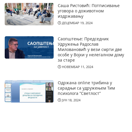
Саша Ристовић: Потписивање
уговора о доживотном
издржавању
ДЕЦЕМБАР 19, 2024
Саопштење: Председник
Удружења Радослав
Миловановић у вези смрти две
особе у Војки у нелегалном дому
за старе
НОВЕМБАР 11, 2024
Одржана online трибина у
сарадњи са удружењем Тим
психолога ”Светлост”
ЈУН 18, 2024