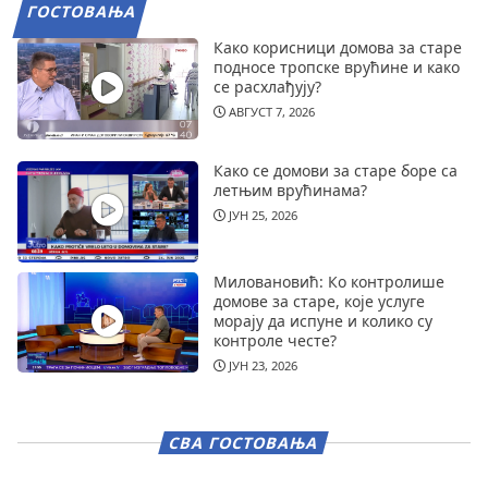
ГОСТОВАЊА
Како корисници домова за старе
подносе тропске врућине и како
се расхлађују?
АВГУСТ 7, 2026
Како се домови за старе боре са
летњим врућинама?
ЈУН 25, 2026
Миловановић: Ко контролише
домове за старе, које услуге
морају да испуне и колико су
контроле честе?
ЈУН 23, 2026
СВА ГОСТОВАЊА